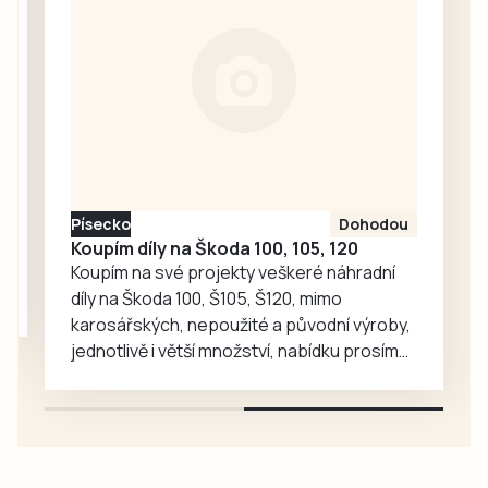
syrového masa a
Krajkářské
masných…
slavnosti v Sedlici
nebo některý z
koncertů a poutí v
regionu.
Písecko
Dohodou
Koupím díly na Škoda 100, 105, 120
Koupím na své projekty veškeré náhradní
díly na Škoda 100, Š105, Š120, mimo
karosářských, nepoužité a původní výroby,
jednotlivě i větší množství, nabídku prosím
pouze na e-mail: svorpi@seznam.cz.