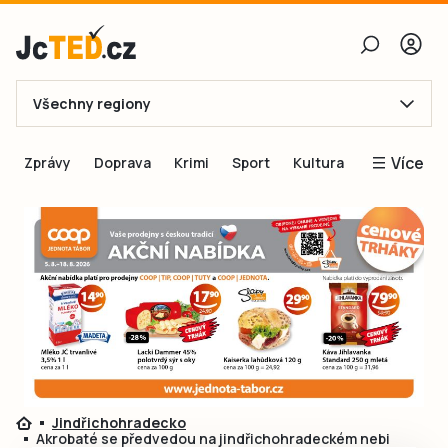
Všechny regiony
E-mail
Více
Zprávy
Doprava
Krimi
Sport
Kultura
Heslo
Blogy
Obnovit heslo
Inspirace
Čtenáři píší
Přihlásit se
Speciální přílohy
Přihlásit se přes Facebook
Inzerce
Ještě nemám účet, chci se
Registrovat
Jindřichohradecko
Akrobaté se předvedou na jindřichohradeckém nebi