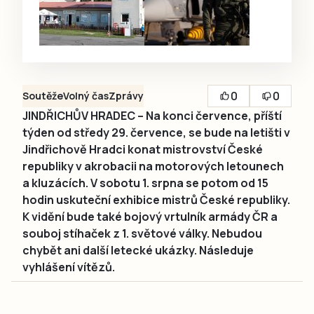
0
0
Soutěže
Volný čas
Zprávy
JINDŘICHŮV HRADEC – Na konci července, příští
týden od středy 29. července, se bude na letišti v
Jindřichově Hradci konat mistrovství České
republiky v akrobacii na motorových letounech
a kluzácích. V sobotu 1. srpna se potom od 15
hodin uskuteční exhibice mistrů České republiky.
K vidění bude také bojový vrtulník armády ČR a
souboj stíhaček z 1. světové války. Nebudou
chybět ani další letecké ukázky. Následuje
vyhlášení vítězů.