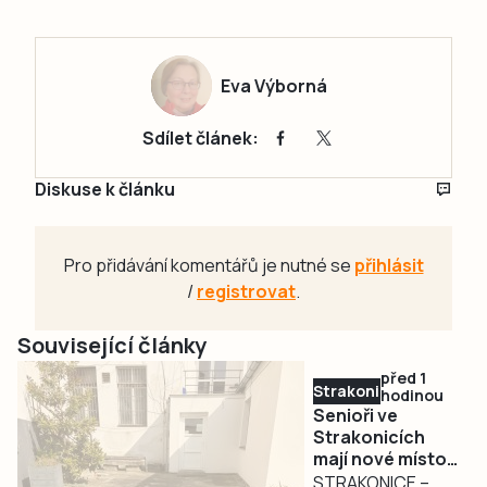
Eva Výborná
Sdílet článek:
Diskuse k článku
Pro přidávání komentářů je nutné se
přihlásit
/
registrovat
.
Související články
před 1
Strakonicko
hodinou
Senioři ve
Strakonicích
mají nové místo
pro setkávání.
STRAKONICE –