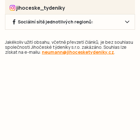
jihoceske_tydeniky
Sociální sítě jednotlivých regionů:
Jakékoliv užití obsahu, včetně převzetí článků, je bez souhlasu
společnosti Jihočeské týdeníky s.r.o. zakázáno. Souhlas lze
získat na e-mailu:
neumann@jihocesketydeniky.cz
.
2026 © Copyright Jihočeské týdeníky s.r.o.
Pravidla vkládání Inzerátů a zpracování osobních
údajů
Pravidla vkládání příspěvků
Hlavním cílem projektu „Nový vizuál webových stránek pro Jihočeské
týdeníky s.r.o." je optimalizace vizuálního stylu stávající značky a
modernizace grafického designu webu
jcted.cz
. Akcentována je funkčnost
uživatelského rozhraní webu, aby se stal moderním a přehledným zdrojem
důležitých a ověřených informací pro veřejnost. Projekt má zvýšit efektivitu a