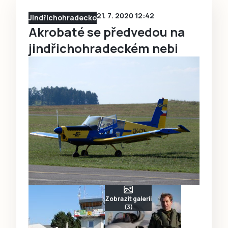
21. 7. 2020 12:42
Jindřichohradecko
Akrobaté se předvedou na
jindřichohradeckém nebi
Zobrazit galerii
(3)