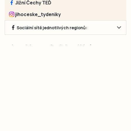
Jižní Čechy TEĎ
jihoceske_tydeniky
Sociální sítě jednotlivých regionů:
Jakékoliv užití obsahu, včetně převzetí článků, je bez souhlasu
společnosti Jihočeské týdeníky s.r.o. zakázáno. Souhlas lze
získat na e-mailu:
neumann@jihocesketydeniky.cz
.
2026 © Copyright Jihočeské týdeníky s.r.o.
Pravidla vkládání Inzerátů a zpracování osobních
údajů
Pravidla vkládání příspěvků
Hlavním cílem projektu „Nový vizuál webových stránek pro Jihočeské
týdeníky s.r.o." je optimalizace vizuálního stylu stávající značky a
modernizace grafického designu webu
jcted.cz
. Akcentována je funkčnost