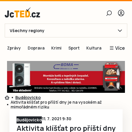
Všechny regiony
E-mail
Více
Zprávy
Doprava
Krimi
Sport
Kultura
Heslo
Blogy
Obnovit heslo
Inspirace
Čtenáři píší
Přihlásit se
Speciální přílohy
Budějovicko
Přihlásit se přes Facebook
Inzerce
Aktivita klíšťat pro příští dny je na vysokém až
mimořádném riziku
Ještě nemám účet, chci se
Registrovat
11. 7. 2021 9:30
Budějovicko
Aktivita klíšťat pro příští dny