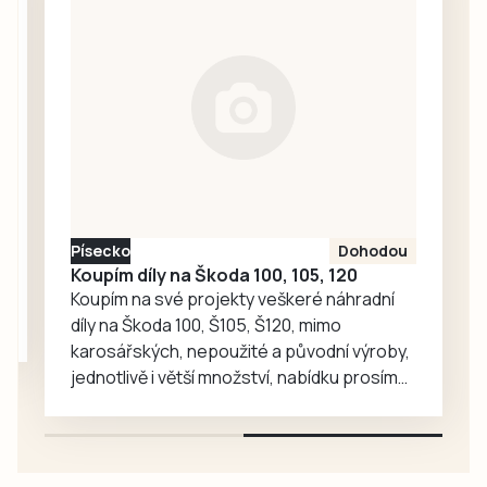
U obou soustrojí
dojde ke
kompletní výměně
turbín,
generátorů,
rozvodny
vyvedení výkonu a
řídicího systému.
Písecko
Dohodou
Koupím díly na Škoda 100, 105, 120
Koupím na své projekty veškeré náhradní
díly na Škoda 100, Š105, Š120, mimo
karosářských, nepoužité a původní výroby,
jednotlivě i větší množství, nabídku prosím
pouze na e-mail: svorpi@seznam.cz.