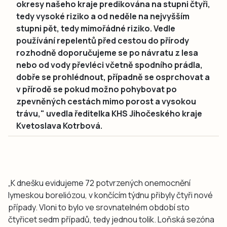
okresy našeho kraje predikována na stupni čtyři,
tedy vysoké riziko a od neděle na nejvyšším
stupni pět, tedy mimořádné riziko. Vedle
používání repelentů před cestou do přírody
rozhodně doporučujeme se po návratu z lesa
nebo od vody převléci včetně spodního prádla,
dobře se prohlédnout, případně se osprchovat a
v přírodě se pokud možno pohybovat po
zpevněných cestách mimo porost a vysokou
trávu," uvedla ředitelka KHS Jihočeského kraje
Kvetoslava Kotrbová.
„K dnešku evidujeme 72 potvrzených onemocnění
lymeskou boreliózou, v končícím týdnu přibyly čtyři nové
případy. Vloni to bylo ve srovnatelném období sto
čtyřicet sedm případů, tedy jednou tolik. Loňská sezóna