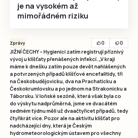
je na vysokém až
mimořádném riziku
0
0
Zprávy
JIŽNÍ ČECHY – Hygienici zatím registrují příznivý
vývoj u klíšťaty přenášených infekcí. „V kraji
máme k dnešku zatím pouze devět nahlášených
a potvrzených případů klíšťové encefalitidy, tři
na Českobudějovicku, dva na Prachaticku a
Českokrumlovsku a po jednom na Strakonicku a
Táborsku. V loňské sezóně, která však byla co
do výskytu nadprůměrná, jsme ve dvacátém
sedmém týdnu měli už dvaačtyřicet případů, tedy
čtyřikrát více. Pozor ale na aktivitu klíšťat pro
nadcházející dny, která je Českým
hydrometeorologickým ústavem pro všechny