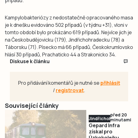
případů.
Kampylobakteriózy z nedostatečně opracovaného masa
je k dnešku evidováno 502 případů (v týdnu +31), vloni v
tomto období bylo prokázáno 619 případů. Nejvíce jich je
na Českobudějovicku (179), Jindřichohradecku (78) a
Táborsku (71). Písecko má 66 případů, Českokrumlovsko
hlásí 30 případů, Prachaticko 44 a Strakonicko 34.
Diskuse k článku
Pro přidávání komentářů je nutné se
přihlásit
/
registrovat
.
Související články
před 20
Jindřichohradecko
minutami
Gepard Infra
získal pro
Úzkokolejku