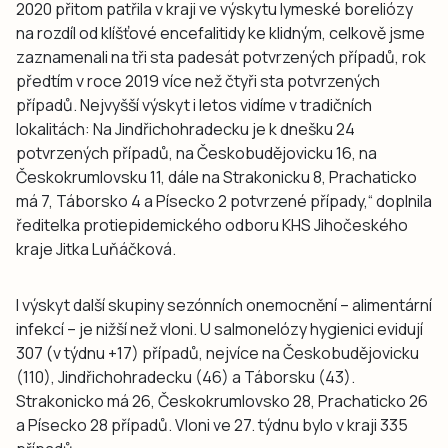
2020 přitom patřila v kraji ve výskytu lymeské boreliózy
na rozdíl od klíšťové encefalitidy ke klidným, celkově jsme
zaznamenali na tři sta padesát potvrzených případů, rok
předtím v roce 2019 více než čtyři sta potvrzených
případů. Nejvyšší výskyt i letos vidíme v tradičních
lokalitách: Na Jindřichohradecku je k dnešku 24
potvrzených případů, na Českobudějovicku 16, na
Českokrumlovsku 11, dále na Strakonicku 8, Prachaticko
má 7, Táborsko 4 a Písecko 2 potvrzené případy,“ doplnila
ředitelka protiepidemického odboru KHS Jihočeského
kraje Jitka Luňáčková.
I výskyt další skupiny sezónních onemocnění – alimentární
infekcí – je nižší než vloni. U salmonelózy hygienici evidují
307 (v týdnu +17) případů, nejvíce na Českobudějovicku
(110), Jindřichohradecku (46) a Táborsku (43).
Strakonicko má 26, Českokrumlovsko 28, Prachaticko 26
a Písecko 28 případů. Vloni ve 27. týdnu bylo v kraji 335