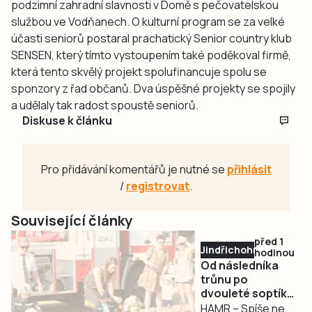
podzimní zahradní slavnosti v Domě s pečovatelskou
službou ve Vodňanech. O kulturní program se za velké
účasti seniorů postaral prachatický Senior country klub
SENSEN, který tímto vystoupením také poděkoval firmě,
která tento skvělý projekt spolufinancuje spolu se
sponzory z řad občanů. Dva úspěšné projekty se spojily
a udělaly tak radost spoustě seniorů.
Diskuse k článku
Pro přidávání komentářů je nutné se
přihlásit
/
registrovat
.
Související články
před 1
Jindřichohradecko
hodinou
Od následníka
trůnu po
dvouleté soptíky.
Hasiči v Hamru
HAMR – Spíše než