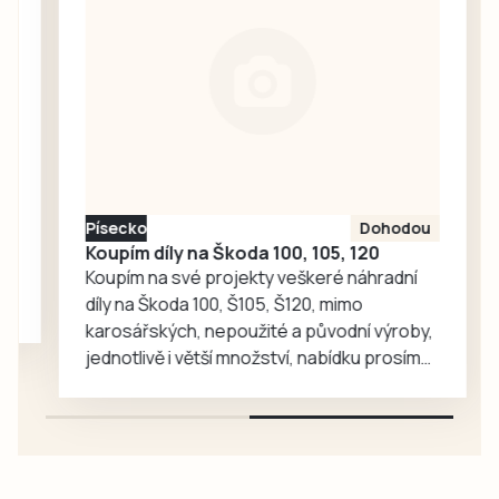
Vedle domácích
se představili
fotbalisté
Bavorova a
Drahonic, kteří si
nakonec odvezli
turnajové
prvenství.
Písecko
Dohodou
Koupím díly na Škoda 100, 105, 120
Koupím na své projekty veškeré náhradní
díly na Škoda 100, Š105, Š120, mimo
karosářských, nepoužité a původní výroby,
jednotlivě i větší množství, nabídku prosím
pouze na e-mail: svorpi@seznam.cz.