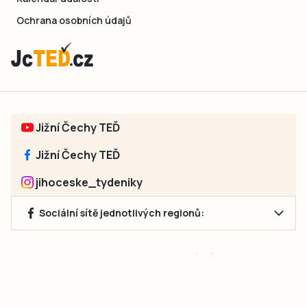
Ochrana osobních údajů
Jižní Čechy TEĎ
Jižní Čechy TEĎ
jihoceske_tydeniky
Sociální sítě jednotlivých regionů:
Jakékoliv užití obsahu, včetně převzetí článků, je bez souhlasu
společnosti Jihočeské týdeníky s.r.o. zakázáno. Souhlas lze
získat na e-mailu:
neumann@jihocesketydeniky.cz
.