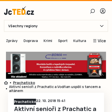
Všechny regiony
E-mail
Více
Zprávy
Doprava
Krimi
Sport
Kultura
Heslo
Blogy
Obnovit heslo
Inspirace
Čtenáři píší
Přihlásit se
Speciální přílohy
Prachaticko
Přihlásit se přes Facebook
Inzerce
Aktivní senioři z Prachatic a Vodňan uspěli s tancem a
altánem
Ještě nemám účet, chci se
Registrovat
22. 10. 2018 15:41
Prachaticko
Aktivní senioři z Prachatic a