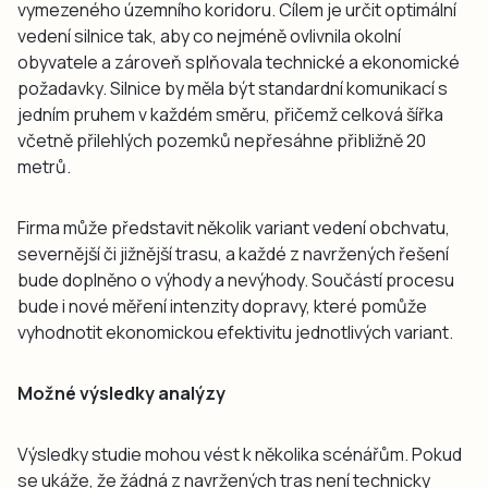
vymezeného územního koridoru. Cílem je určit optimální
vedení silnice tak, aby co nejméně ovlivnila okolní
obyvatele a zároveň splňovala technické a ekonomické
požadavky. Silnice by měla být standardní komunikací s
jedním pruhem v každém směru, přičemž celková šířka
včetně přilehlých pozemků nepřesáhne přibližně 20
metrů.
Firma může představit několik variant vedení obchvatu,
severnější či jižnější trasu, a každé z navržených řešení
bude doplněno o výhody a nevýhody. Součástí procesu
bude i nové měření intenzity dopravy, které pomůže
vyhodnotit ekonomickou efektivitu jednotlivých variant.
Možné výsledky analýzy
Výsledky studie mohou vést k několika scénářům. Pokud
se ukáže, že žádná z navržených tras není technicky