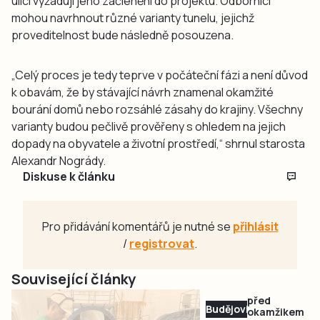
ulicí vyžadují jeho začlenění do projektu. Odborníci
mohou navrhnout různé varianty tunelu, jejichž
proveditelnost bude následně posouzena.
„Celý proces je tedy teprve v počáteční fázi a není důvod
k obavám, že by stávající návrh znamenal okamžité
bourání domů nebo rozsáhlé zásahy do krajiny. Všechny
varianty budou pečlivě prověřeny s ohledem na jejich
dopady na obyvatele a životní prostředí,“ shrnul starosta
Alexandr Nogrády.
Diskuse k článku
Pro přidávání komentářů je nutné se
přihlásit
/
registrovat
.
Související články
před
Budějovicko
okamžikem