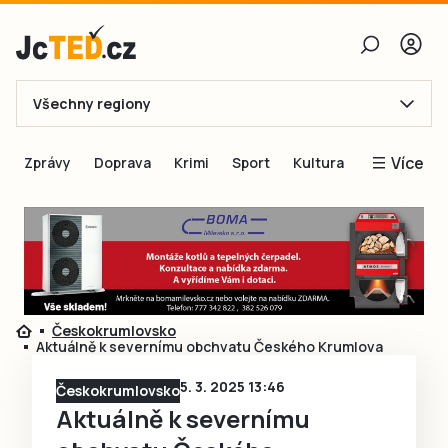
Všechny regiony
E-mail
Více
Zprávy
Doprava
Krimi
Sport
Kultura
Heslo
Blogy
Obnovit heslo
Inspirace
Čtenáři píší
Přihlásit se
Speciální přílohy
Českokrumlovsko
Přihlásit se přes Facebook
Inzerce
Aktuálně k severnímu obchvatu Českého Krumlova
Ještě nemám účet, chci se
Registrovat
5. 3. 2025 13:46
Českokrumlovsko
Aktuálně k severnímu