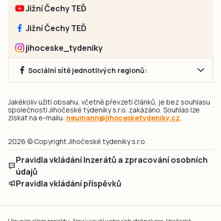
Jižní Čechy TEĎ
Jižní Čechy TEĎ
jihoceske_tydeniky
Sociální sítě jednotlivých regionů:
Jakékoliv užití obsahu, včetně převzetí článků, je bez souhlasu
společnosti Jihočeské týdeníky s.r.o. zakázáno. Souhlas lze
získat na e-mailu:
neumann@jihocesketydeniky.cz
.
2026 © Copyright Jihočeské týdeníky s.r.o.
Pravidla vkládání Inzerátů a zpracování osobních
údajů
Pravidla vkládání příspěvků