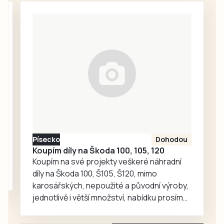
trval celý den.
systému. Jen
Nakonec se
hasičských sborů
vítězem stal Radek
přijelo gratulovat
Mannheim z
přes třicet.
Hrádku u Třince….
Nevelká obec na
Jindřichohradecku
upoutává už
počty: žije v ní
necelých 350
obyvatel, ale
dobrovolní hasiči
Písecko
Dohodou
se mohou pyšnit
Koupím díly na Škoda 100, 105, 120
víc než osmdesáti
Koupím na své projekty veškeré náhradní
členy….
díly na Škoda 100, Š105, Š120, mimo
karosářských, nepoužité a původní výroby,
jednotlivě i větší množství, nabídku prosím
pouze na e-mail: svorpi@seznam.cz.