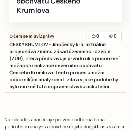
obchvatu Českého
Krumlova
0
0
O čem se mluví
Zprávy
ČESKÝ KRUMLOV - Jihočeský kraj aktuálně
projednává změnu zásad územního rozvoje
(ZÚR), která představuje první krok k posouzení
možnosti realizace severního obchvatu
Českého Krumlova. Tento proces umožní
odborníkům analyzovat, zda a v jaké podobě by
bylo možné tuto dopravní stavbu uskutečnit.
Na základě zadání kraje provede odborná firma
podrobnou analýzu a navrhne nejvhodnější trasu v rámci