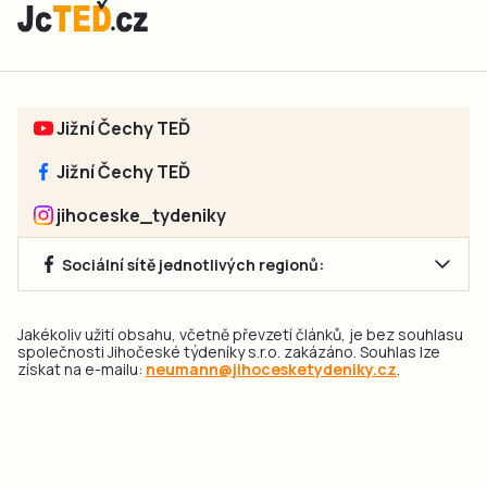
Jižní Čechy TEĎ
Jižní Čechy TEĎ
jihoceske_tydeniky
Sociální sítě jednotlivých regionů:
Jakékoliv užití obsahu, včetně převzetí článků, je bez souhlasu
společnosti Jihočeské týdeníky s.r.o. zakázáno. Souhlas lze
získat na e-mailu:
neumann@jihocesketydeniky.cz
.
2026 © Copyright Jihočeské týdeníky s.r.o.
Pravidla vkládání Inzerátů a zpracování osobních