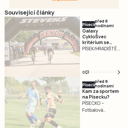
Související články
před 8
Písecko
hodinami
Galaxy
CykloŠvec
kritérium se
vrací na Hradiště
PÍSEK/HRADIŠTĚ –
Motokárový areál
na Hradišti v Písku
bude v neděli 9.
0
srpna dějištěm
před 8
tradičního Galaxy
Písecko
hodinami
CykloŠvec kritéria
Kam za sportem
Hradiště 2026.
na Písecku?
PÍSECKO –
Oblíbený silniční
Fotbalová
závod se pojede
přestávka je u
na uzavřeném
konce a v sobotu
asfaltovém