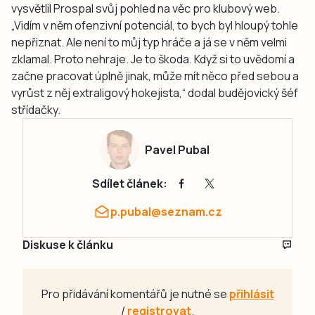
vysvětlil Prospal svůj pohled na věc pro klubový web.
„Vidím v něm ofenzivní potenciál, to bych byl hloupý tohle
nepřiznat. Ale není to můj typ hráče a já se v něm velmi
zklamal. Proto nehraje. Je to škoda. Když si to uvědomí a
začne pracovat úplně jinak, může mít něco před sebou a
vyrůst z něj extraligový hokejista,“ dodal budějovický šéf
střídačky.
Pavel Pubal
Sdílet článek:
p.pubal@seznam.cz
Diskuse k článku
Pro přidávání komentářů je nutné se
přihlásit
/
registrovat
.