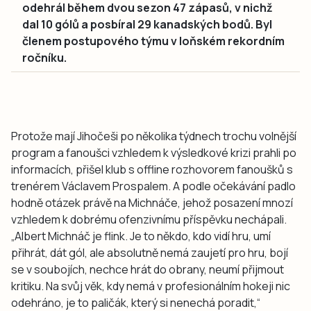
odehrál během dvou sezon 47 zápasů, v nichž
dal 10 gólů a posbíral 29 kanadských bodů. Byl
členem postupového týmu v loňském rekordním
ročníku.
Protože mají Jihočeši po několika týdnech trochu volnější
program a fanoušci vzhledem k výsledkové krizi prahli po
informacích, přišel klub s offline rozhovorem fanoušků s
trenérem Václavem Prospalem. A podle očekávání padlo
hodně otázek právě na Michnáče, jehož posazení mnozí
vzhledem k dobrému ofenzivnímu příspěvku nechápali.
„Albert Michnáč je flink. Je to někdo, kdo vidí hru, umí
přihrát, dát gól, ale absolutně nemá zaujetí pro hru, bojí
se v soubojích, nechce hrát do obrany, neumí přijmout
kritiku. Na svůj věk, kdy nemá v profesionálním hokeji nic
odehráno, je to paličák, který si nenechá poradit,“