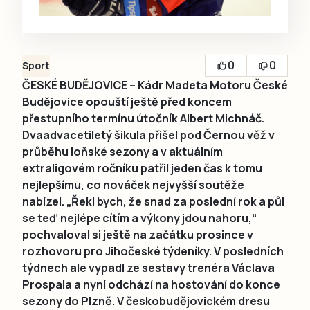
0
0
Sport
ČESKÉ BUDĚJOVICE – Kádr Madeta Motoru České
Budějovice opouští ještě před koncem
přestupního termínu útočník Albert Michnáč.
Dvaadvacetiletý šikula přišel pod Černou věž v
průběhu loňské sezony a v aktuálním
extraligovém ročníku patřil jeden čas k tomu
nejlepšímu, co nováček nejvyšší soutěže
nabízel. „Řekl bych, že snad za poslední rok a půl
se teď nejlépe cítím a výkony jdou nahoru,“
pochvaloval si ještě na začátku prosince v
rozhovoru pro Jihočeské týdeníky. V posledních
týdnech ale vypadl ze sestavy trenéra Václava
Prospala a nyní odchází na hostování do konce
sezony do Plzně. V českobudějovickém dresu