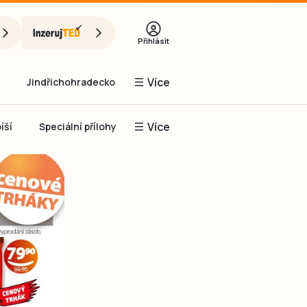
Přihlásit
Více
Jindřichohradecko
Více
íší
Speciální přílohy
Prachaticko
Inzerce
Obnovit heslo
řihlásit se
it se přes Facebook
čet, chci se
Registrovat