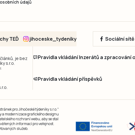
osobních údajů
echy TEĎ
jihoceske_tydeniky
Sociální sít
Pravidla vkládání Inzerátů a zpracování
 článků, je bez
y s.r.o.
:
Pravidla vkládání příspěvků
r.o.
ránek pro Jihočeské týdeníky s.r.o."
čky a modernizace grafického designu
atelského rozhraní webu, aby se stal
ěřených informací pro veřejnost.
kytovaných služeb.