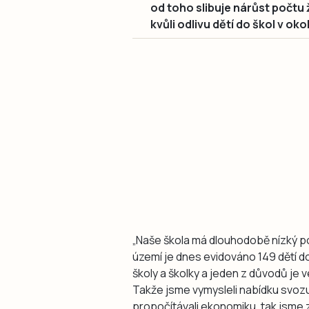
od toho slibuje nárůst počtu 
kvůli odlivu dětí do škol v okol
„Naše škola má dlouhodobě nízký po
území je dnes evidováno 149 dětí d
školy a školky a jeden z důvodů je
Takže jsme vymysleli nabídku svoz
propočítávali ekonomiku, tak jsme zj