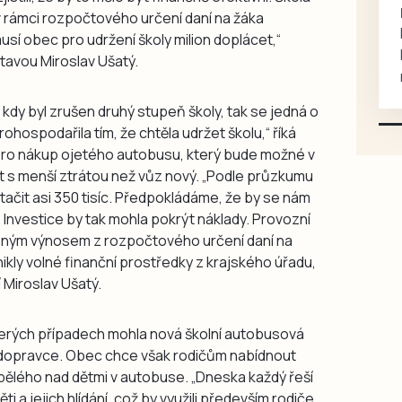
rukou kotě
 v rámci rozpočtového určení daní na žáka
Daruji do dobrých rukou
sí obec pro udržení školy milion doplácet,“
kotě-kočka, odčervené,
ltavou Miroslav Ušatý.
mazlivé, ihned k odběru.
 kdy byl zrušen druhý stupeň školy, tak se jedná o
rohospodařila tím, že chtěla udržet školu,“ říká
pro nákup ojetého autobusu, který bude možné v
 s menší ztrátou než vůz nový. „Podle průzkumu
tačit asi 350 tisíc. Předpokládáme, že by se nám
 Investice by tak mohla pokrýt náklady. Provozní
šeným výnosem z rozpočtového určení daní na
ikly volné finanční prostředky z krajského úřadu,
 Miroslav Ušatý.
terých případech mohla nová školní autobusová
 dopravce. Obec chce však rodičům nabídnout
lého nad dětmi v autobuse. „Dneska každý řeší
i a jejich hlídání, což by využili především rodiče