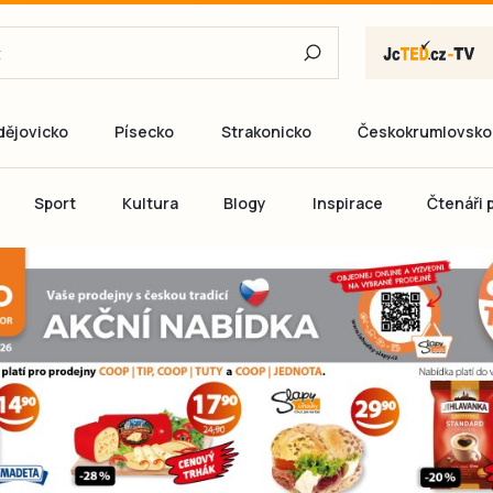
dějovicko
Písecko
Strakonicko
Českokrumlovsko
E-mail
Sport
Kultura
Blogy
Inspirace
Čtenáři p
Heslo
P
Přihlás
Ještě nemám ú