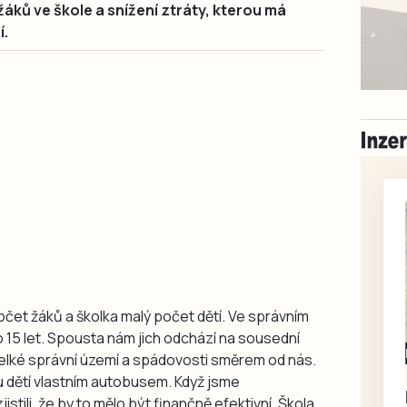
žáků ve škole a snížení ztráty, kterou má
í.
čet žáků a školka malý počet dětí. Ve správním
o 15 let. Spousta nám jich odchází na sousední
Milevsko
 velké správní území a spádovosti směrem od nás.
Zdarma / za odvoz
u dětí vlastním autobusem. Když jsme
Daruji do dobrých
istili, že by to mělo být finančně efektivní. Škola