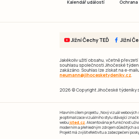
Kalendář událostí
Ochrana 
Jižní Čechy TEĎ
Jižní Č
Jakékoliv užití obsahu, včetně převzetí
souhlasu společnosti Jihočeské týdeník
zakázáno. Souhlas lze získat na e-mailu
neumann@jihocesketydeniky.cz
.
2026 © Copyright Jihočeské týdeníky s.
Hlavním cílem projektu „Nový vizuál webových st
je optimalizace vizuálního stylu stávající zna
webu
jcted.cz
. Akcentována je funkčnost uživ
moderním a přehledným zdrojem důležitých a ov
Projekt má zvýšit efektivitu a zabezpečení pos