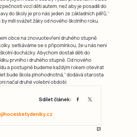
bezpečnosti vozí děti autem, než aby je posadili do
y do školy je pro nás jeden ze základních pilířů,“
 by měl svážet žáky od nového školního roku.
ánem obce na znovuotevření druhého stupně
školky, setkáváme se s připomínkou, že u nás není
 školní docházky. Abychom dostali děti do
ídku prvního i druhého stupně. Od nového
řídu a postupně budeme každým rokem otevírat
tyř let bude škola plnohodnotná,“ dodává starosta
loni načal druhé volební období.
Sdílet článek:
@jihocesketydeniky.cz