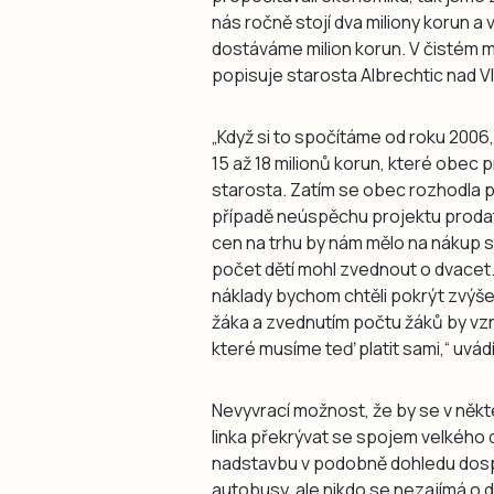
nás ročně stojí dva miliony korun a
dostáváme milion korun. V čistém mu
popisuje starosta Albrechtic nad V
„Když si to spočítáme od roku 2006,
15 až 18 milionů korun, které obec p
starosta. Zatím se obec rozhodla 
případě neúspěchu projektu prodat
cen na trhu by nám mělo na nákup s
počet dětí mohl zvednout o dvacet.
náklady bychom chtěli pokrýt zvý
žáka a zvednutím počtu žáků by vzn
které musíme teď platit sami,“ uvádí
Nevyvrací možnost, že by se v něk
linka překrývat se spojem velkého
nadstavbu v podobně dohledu dospě
autobusy, ale nikdo se nezajímá o dět