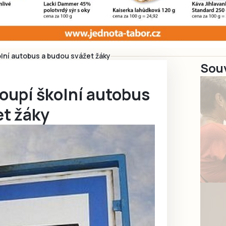
olní autobus a budou svážet žáky
Souv
oupí školní autobus
et žáky