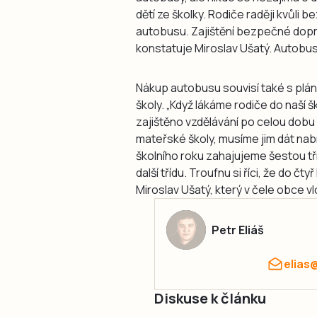
dětí ze školky. Rodiče raději kvůli 
autobusu. Zajištění bezpečné doprav
konstatuje Miroslav Ušatý. Autobus
Nákup autobusu souvisí také s pl
školy. „Když lákáme rodiče do naší 
zajištěno vzdělávání po celou dobu
mateřské školy, musíme jim dát nab
školního roku zahajujeme šestou t
další třídu. Troufnu si říci, že do č
Miroslav Ušatý, který v čele obce v
Petr Eliáš
elias
Diskuse k článku