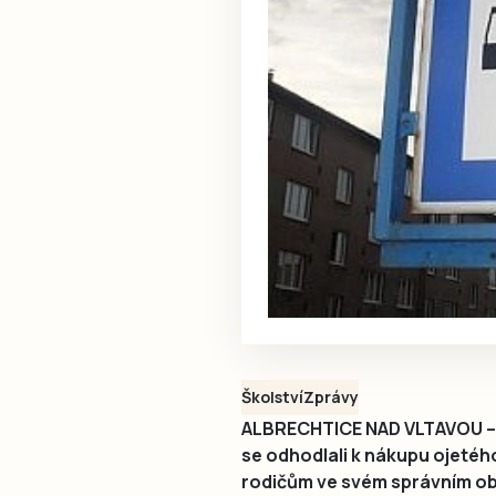
Školství
Zprávy
ALBRECHTICE NAD VLTAVOU – Z
se odhodlali k nákupu ojetéh
rodičům ve svém správním ob