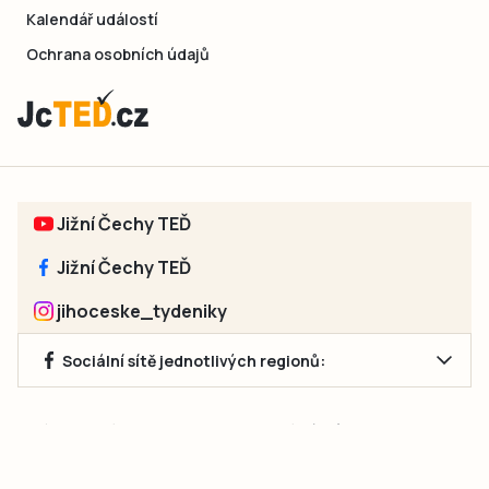
Kalendář událostí
Ochrana osobních údajů
Jižní Čechy TEĎ
Jižní Čechy TEĎ
jihoceske_tydeniky
Sociální sítě jednotlivých regionů:
Jakékoliv užití obsahu, včetně převzetí článků, je bez souhlasu
společnosti Jihočeské týdeníky s.r.o. zakázáno. Souhlas lze
získat na e-mailu:
neumann@jihocesketydeniky.cz
.