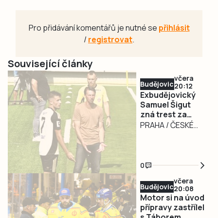
Pro přidávání komentářů je nutné se
přihlásit
/
registrovat
.
Související články
včera
Budějovicko
20:12
Exbudějovický
Samuel Šigut
zná trest za
úplatkářskou
PRAHA / ČESKÉ
aféru. Nezahraje
BUDĚJOVICE – Měl
si 16 měsíců
nakročeno k velké
kariéře, dneska už
0
měl být hráčem
včera
Slavie Praha,
Budějovicko
20:08
místo toho si
Motor si na úvod
dlouho nezahraje.
přípravy zastřílel
s Táborem.