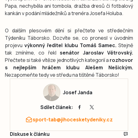
Papa, nechyběla ani tombola, dražba dresů či fotbalový
kankán v podání mládežníků a trenéra Josefa Holuba.
O dalším plesovém dění si přečtete ve středečním
Týdeníku Táborsko. Dozvíte se, co pronesl v úvodním
projevu
výkonný ředitel klubu Tomáš Samec.
Stejně
tak zmíníme, co řekl
senátor Jaroslav Větrovský.
Přečtete si také vítěze jednotlivých kategorií a
rozhovor
s nejlepším hráčem klubu Alešem Nešickým.
Nezapomeňte tedy ve středu na tištěné Táborsko!
Josef Janda
Sdílet článek:
sport-tab@jihocesketydeniky.cz
Diskuse k článku