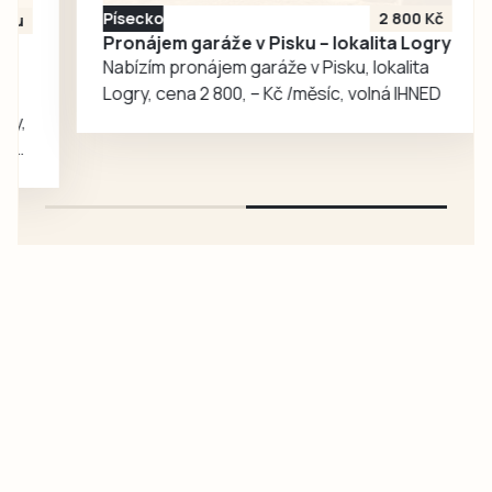
nastupovat za
Písecko
2 800 Kč
univerzitní tým. V
Pronájem garáže v Pisku – lokalita Logry
rozhovoru
Nabízím pronájem garáže v Pisku, lokalita
popisuje cestu za
Logry, cena 2 800, – Kč /měsíc, volná IHNED
svým snem,
náročný přijímací…