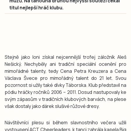
mužů. Na tahouna druhou nejvyšší soutěží čekal
titul nejlepší hráč klubu.
Stejně jako loni získal nejcennější trofej záložník Aleš
Nešický. Nechyběly ani tradiční speciální ocenění pro
mimořádné talenty, tedy Cena Petra Kreuzera a Cena
Václava Švece pro mimořádný talent do 21 let. Svou
pozornost si užily také dívky Táborska. Klub představil na
pódiu hráčky ročníků 2006 – 2011. Dosud nastupovaly ke
svým zápasům v tradičních klubových barvách, na plese
však dostaly jako dárek slušivé růžové dresy.
Návštěvníci plesu si během slavnostního večera užili
vystoupení ACT Cheerleaders, k tanci zahrála kapela Big