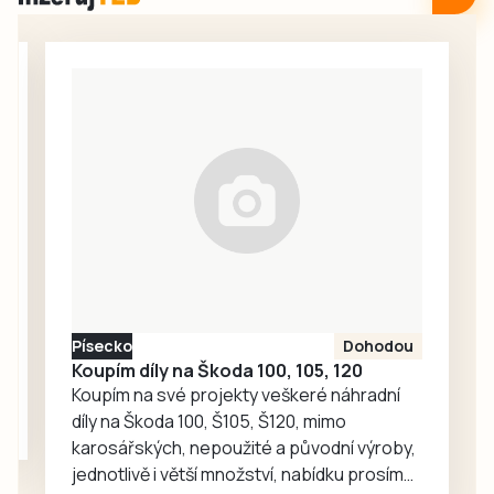
hlavně fanoušci
Czech 2026. Vše
fotbalu a tenisu.
vypukne v pátek 7.
Hrát se bude
srpna na Velkém
tradiční turnaj
náměstí v
starých gard
Prachaticích.
Kučeř Cup nebo
Memoriály Jana
Hadáčka v
Božeticích a Vládi
Fořta a Tomáše
Měcháčka v…
Písecko
Dohodou
Koupím díly na Škoda 100, 105, 120
Koupím na své projekty veškeré náhradní
díly na Škoda 100, Š105, Š120, mimo
karosářských, nepoužité a původní výroby,
jednotlivě i větší množství, nabídku prosím