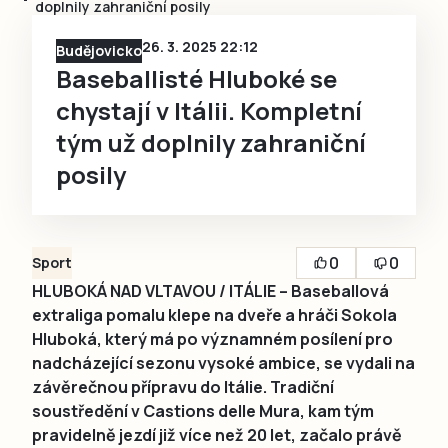
doplnily zahraniční posily
26. 3. 2025 22:12
Budějovicko
Baseballisté Hluboké se
chystají v Itálii. Kompletní
tým už doplnily zahraniční
posily
0
0
Sport
HLUBOKÁ NAD VLTAVOU / ITÁLIE – Baseballová
extraliga pomalu klepe na dveře a hráči Sokola
Hluboká, který má po významném posílení pro
nadcházející sezonu vysoké ambice, se vydali na
závěrečnou přípravu do Itálie. Tradiční
soustředění v Castions delle Mura, kam tým
pravidelně jezdí již více než 20 let, začalo právě