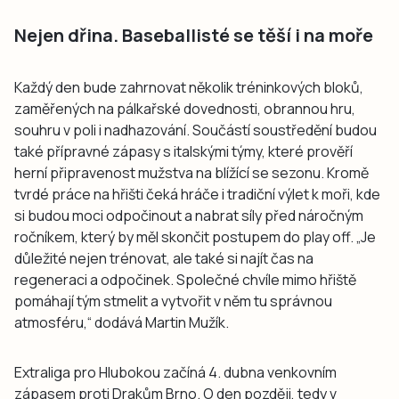
Nejen dřina. Baseballisté se těší i na moře
Každý den bude zahrnovat několik tréninkových bloků,
zaměřených na pálkařské dovednosti, obrannou hru,
souhru v poli i nadhazování. Součástí soustředění budou
také přípravné zápasy s italskými týmy, které prověří
herní připravenost mužstva na blížící se sezonu. Kromě
tvrdé práce na hřišti čeká hráče i tradiční výlet k moři, kde
si budou moci odpočinout a nabrat síly před náročným
ročníkem, který by měl skončit postupem do play off. „Je
důležité nejen trénovat, ale také si najít čas na
regeneraci a odpočinek. Společné chvíle mimo hřiště
pomáhají tým stmelit a vytvořit v něm tu správnou
atmosféru,“ dodává Martin Mužík.
Extraliga pro Hlubokou začíná 4. dubna venkovním
zápasem proti Drakům Brno. O den později, tedy v