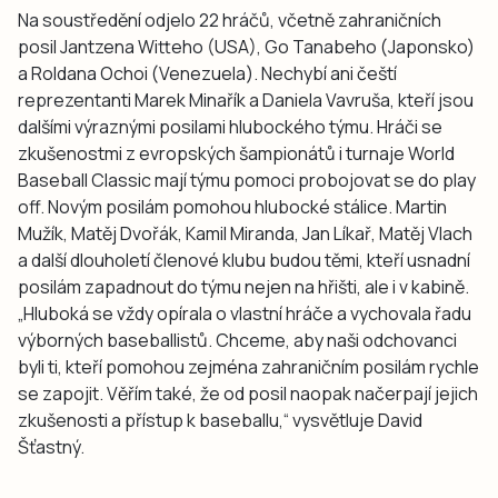
Na soustředění odjelo 22 hráčů, včetně zahraničních
posil Jantzena Witteho (USA), Go Tanabeho (Japonsko)
a Roldana Ochoi (Venezuela). Nechybí ani čeští
reprezentanti Marek Minařík a Daniela Vavruša, kteří jsou
dalšími výraznými posilami hlubockého týmu. Hráči se
zkušenostmi z evropských šampionátů i turnaje World
Baseball Classic mají týmu pomoci probojovat se do play
off. Novým posilám pomohou hlubocké stálice. Martin
Mužík, Matěj Dvořák, Kamil Miranda, Jan Líkař, Matěj Vlach
a další dlouholetí členové klubu budou těmi, kteří usnadní
posilám zapadnout do týmu nejen na hřišti, ale i v kabině.
„Hluboká se vždy opírala o vlastní hráče a vychovala řadu
výborných baseballistů. Chceme, aby naši odchovanci
byli ti, kteří pomohou zejména zahraničním posilám rychle
se zapojit. Věřím také, že od posil naopak načerpají jejich
zkušenosti a přístup k baseballu,“ vysvětluje David
Šťastný.