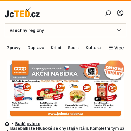
Všechny regiony
E-mail
Více
Zprávy
Doprava
Krimi
Sport
Kultura
Heslo
Blogy
Obnovit heslo
Inspirace
Čtenáři píší
Přihlásit se
Speciální přílohy
Přihlásit se přes Facebook
Inzerce
Ještě nemám účet, chci se
Registrovat
Budějovicko
Baseballisté Hluboké se chystají v Itálii. Kompletní tým už