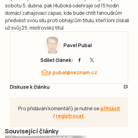
sobotu 5. dubna, pak Hluboká odehraje od 15 hodin
domácí zahajovací zápas, kde bude chtít fanouškům
předvést svou sílu proti obhájcům titulu, kteří loni získali
už svůj 25. mistrovský titul.
Pavel Pubal
Sdílet článek:
p.pubal@seznam.cz
Diskuse k článku
Pro přidávání komentářů je nutné se
přihlásit
/
registrovat
.
Související články