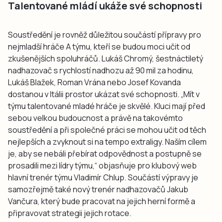
Talentované mládí ukáže své schopnosti
Soustředění je rovněž důležitou součástí přípravy pro
nejmladší hráče A týmu, kteří se budou moci učit od
zkušenějších spoluhráčů. Lukáš Chromý, šestnáctiletý
nadhazovač s rychlostí nadhozu až 90 mil za hodinu,
Lukáš Blažek, Roman Vrána nebo Josef Kovanda
dostanou v Itálii prostor ukázat své schopnosti. „Mít v
týmu talentované mladé hráče je skvělé. Kluci mají před
sebou velkou budoucnost a právě na takovémto
soustředění a při společné práci se mohou učit od těch
nejlepších a zvyknout si na tempo extraligy. Naším cílem
je, aby se nebáli přebírat odpovědnost a postupně se
prosadili mezi lídry týmu,“ objasňuje pro klubový web
hlavní trenér týmu Vladimír Chlup. Součástí výpravy je
samozřejmě také nový trenér nadhazovačů Jakub
Vančura, který bude pracovat na jejich herní formě a
připravovat strategii jejich rotace.