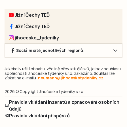
Jižní Čechy TEĎ
Jižní Čechy TEĎ
jihoceske_tydeniky
Sociální sítě jednotlivých regionů:
Jakékoliv užití obsahu, včetně převzetí článků, je bez souhlasu
společnosti Jihočeské týdeníky s.r.o. zakázáno. Souhlas lze
získat na e-mailu:
neumann@jihocesketydeniky.cz
.
2026 © Copyright Jihočeské týdeníky s.r.o.
Pravidla vkládání Inzerátů a zpracování osobních
údajů
Pravidla vkládání příspěvků