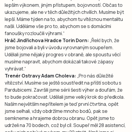
lepším výkonem, jiným přístupem, bojovností. Občas to
ukazujeme, ale ne v těch důležitých chvílích. Musíme být
lepší. Máme týden na to, abychom tu vítěznou mentalitu
našli. Uděláme vše pro to, abychom se s domácími
fanoušky rozloučili výhrami.“
Hráč Jindřichova Hradce Torin Dorn:
„Řekl bych, že
jsme bojovali a byli v úvodu vyrovnaným soupeřem.
Udělali jsme nějaký progres v obraně, ale spoustu věcí
musíme napravit, abychom dokázali takové zápasy
vyhrávat.“
Trenér Ostravy Adam Choleva:
„Pro nás důležité
vítězství. Musíme se ještě soustředit na příští sobotu s
Pardubicemi. Završili jsme sérii šesti výher a doufám, že
to bude pokračovat. Udělali jsme velký krok do předkola.
Naším největším nepřítelem je teď první čtvrtina, opět
jsme selhali, vždy obdržíme mnoho bodů, pak se
semkneme a hrajeme dobrou obranu. Opět jsme to
udrželi na 70 bodech, což byl cíl. Soupeř měl 28 asistencí,