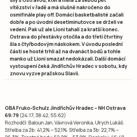
vítězství v řadě a má slušně nakročeno do
osmifinále play off. Domácí basketbalisté začali
dobře a po úvodní desetiminutovce se drželi ve
vedení. Pak už ale Lioni tahali za kratší konec.
Ostrava do přestávky otočila a do třetí čtvrtiny
šla s čtyřbodovým náskokem. V úvodu poslední
části se hosté trhli až na dvanáct bodů a tohle
manko už Lioni smazat nedokázali. Další domácí
vystoupení čeká Jindřichův Hradec v sobotu, kdy
znovu vyzve pražskou Slavii.
GBA Fruko-Schulz Jindřichův Hradec – NH Ostrava
69:79
(24:17, 38:42, 55:62)
Rozhodčí: Baloun Jan, Vávrová Veronika, Ulrych Lukáš.
Střelba za 2b: 41,2% – 52,1%. Střelba za 3b: 22,7% –