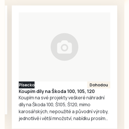
domácí hřišti
vyzvou Kaplici.
První mistrák čeká
také třetiligové
dorostence FC
Písek, kteří poměří
síly s Rokycany. V
neděli se na
hradišťském
motodromu
pojede cyklistický
závod Galaxy
Písecko
Dohodou
CykloŠvec
Koupím díly na Škoda 100, 105, 120
kritérium Hradiště
Koupím na své projekty veškeré náhradní
2026. Příprava…
díly na Škoda 100, Š105, Š120, mimo
karosářských, nepoužité a původní výroby,
jednotlivě i větší množství, nabídku prosím
pouze na e-mail: svorpi@seznam.cz.