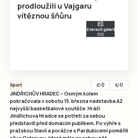
prodloužili u Vajgaru
vítěznou šňůru
Zobrazit galerii
(10)
0
0
Sport
JINDŘICHŮV HRADEC – Osmým kolem
pokračovala v sobotu 15. března nadstavba A2
nejvyšší basketbalové soutěže. Hráči
Jindřichova Hradce se potřetí za sebou
představili před domácím publikem. Po výhře s
pražskou Slavií a porážce s Pardubicemi poměřili
síly s Ostravou, která měla za sebou pět