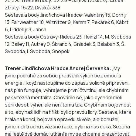
26,3%. Trestné hody: 52.2% – 53,8%. Doskoky: 46:48.
Ztráty: 16:22. Diváků: 338
Sestava a body Jindřichova Hradce: Valentíny 15, Dorn jr
13, Fairweather 10, Wiznitzer 9, Kemm 7, Pekárek 6, Kábrt
6, Liddell jr 3, Jansa
Sestava a body Ostravy: Rideau 23, Heinzl 14, M. Svoboda
12, Bailey 11, Autrey 9, Škranc 4, Gniadek 3, Balaban 3, Š.
Svoboda, I. Svoboda, Snopek
Trenér Jindřichova Hradce Andrej Červenka:
„My
jsme podruhé za sebou předvedli výkon bez emocí a
energie. I když nastoupíme do zápasu solidně připraveni,
náš plán funguje, vyhrajeme první čtvrtinu, ale chybí nám
pak vítězná mentalita. Chováme se, jako bychom měli
sérii deseti výher, ale není tomu tak. Chybí nám bojovnost
a to, aby naši lídři na hřišti byli opravdu lídry. Sestava, která
hrála na konci, bojovala opravdu skvěle, ale bohužel,
jsme měli trochu svázané ruce, byla na nás deka. Sezona
má ještě dvě domácí utkání a my se chceme prezentovat