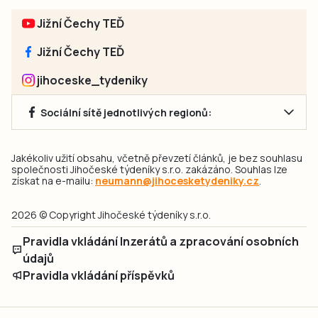
Jižní Čechy TEĎ
Jižní Čechy TEĎ
jihoceske_tydeniky
Sociální sítě jednotlivých regionů:
Jakékoliv užití obsahu, včetně převzetí článků, je bez souhlasu
společnosti Jihočeské týdeníky s.r.o. zakázáno. Souhlas lze
získat na e-mailu:
neumann@jihocesketydeniky.cz
.
2026 © Copyright Jihočeské týdeníky s.r.o.
Pravidla vkládání Inzerátů a zpracování osobních
údajů
Pravidla vkládání příspěvků