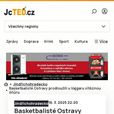
Všechny regiony
E-mail
Více
Zprávy
Doprava
Krimi
Sport
Kultura
Heslo
Blogy
Obnovit heslo
Inspirace
Čtenáři píší
Přihlásit se
Speciální přílohy
Jindřichohradecko
Přihlásit se přes Facebook
Inzerce
Basketbalisté Ostravy prodloužili u Vajgaru vítěznou
šňůru
Ještě nemám účet, chci se
Registrovat
16. 3. 2025 22:20
Jindřichohradecko
Basketbalisté Ostravy