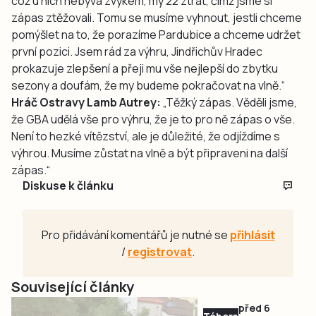
což u nich nebývá zvykem, my 22 ztrát, čímž jsme si
zápas ztěžovali. Tomu se musíme vyhnout, jestli chceme
pomýšlet na to, že porazíme Pardubice a chceme udržet
první pozici. Jsem rád za výhru, Jindřichův Hradec
prokazuje zlepšení a přeji mu vše nejlepší do zbytku
sezony a doufám, že my budeme pokračovat na vlně.“
Hráč Ostravy Lamb Autrey:
„Těžký zápas. Věděli jsme,
že GBA udělá vše pro výhru, že je to pro ně zápas o vše.
Není to hezké vítězství, ale je důležité, že odjíždíme s
výhrou. Musíme zůstat na vlně a být připraveni na další
zápas.“
Diskuse k článku
Pro přidávání komentářů je nutné se
přihlásit
/
registrovat
.
Související články
před 6