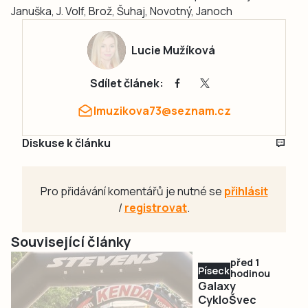
Januška, J. Volf, Brož, Šuhaj, Novotný, Janoch
Lucie Mužíková
Sdílet článek:
lmuzikova73@seznam.cz
Diskuse k článku
Pro přidávání komentářů je nutné se
přihlásit
/
registrovat
.
Související články
před 1
Písecko
hodinou
Galaxy
CykloŠvec