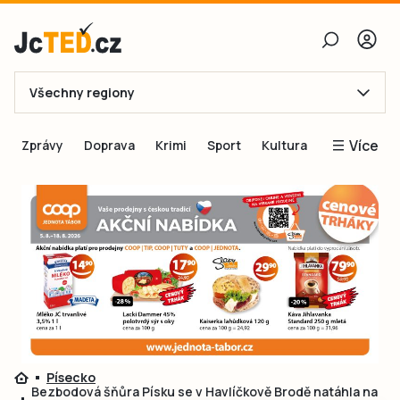
Všechny regiony
E-mail
Více
Zprávy
Doprava
Krimi
Sport
Kultura
Heslo
Blogy
Obnovit heslo
Inspirace
Čtenáři píší
Přihlásit se
Speciální přílohy
Přihlásit se přes Facebook
Inzerce
Ještě nemám účet, chci se
Registrovat
Písecko
Bezbodová šňůra Písku se v Havlíčkově Brodě natáhla na