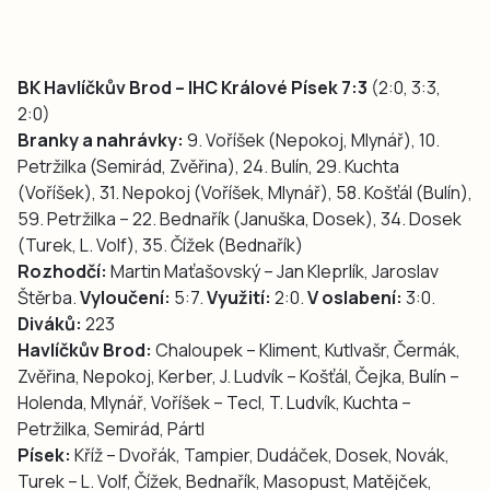
BK Havlíčkův Brod – IHC Králové Písek 7:3
(2:0, 3:3,
2:0)
Branky a nahrávky:
9. Voříšek (Nepokoj, Mlynář), 10.
Petržilka (Semirád, Zvěřina), 24. Bulín, 29. Kuchta
(Voříšek), 31. Nepokoj (Voříšek, Mlynář), 58. Košťál (Bulín),
59. Petržilka – 22. Bednařík (Januška, Dosek), 34. Dosek
(Turek, L. Volf), 35. Čížek (Bednařík)
Rozhodčí:
Martin Maťašovský – Jan Kleprlík, Jaroslav
Štěrba.
Vyloučení:
5:7.
Využití:
2:0.
V oslabení:
3:0.
Diváků:
223
Havlíčkův Brod:
Chaloupek – Kliment, Kutlvašr, Čermák,
Zvěřina, Nepokoj, Kerber, J. Ludvík – Košťál, Čejka, Bulín –
Holenda, Mlynář, Voříšek – Tecl, T. Ludvík, Kuchta –
Petržilka, Semirád, Pártl
Písek:
Kříž – Dvořák, Tampier, Dudáček, Dosek, Novák,
Turek – L. Volf, Čížek, Bednařík, Masopust, Matějček,