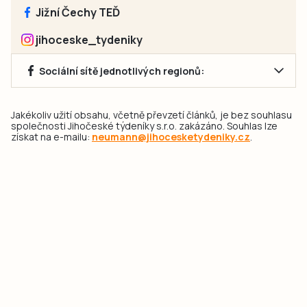
Jižní Čechy TEĎ
jihoceske_tydeniky
Sociální sítě jednotlivých regionů:
Jakékoliv užití obsahu, včetně převzetí článků, je bez souhlasu
společnosti Jihočeské týdeníky s.r.o. zakázáno. Souhlas lze
získat na e-mailu:
neumann@jihocesketydeniky.cz
.
2026 © Copyright Jihočeské týdeníky s.r.o.
Pravidla vkládání Inzerátů a zpracování osobních
údajů
Pravidla vkládání příspěvků
Hlavním cílem projektu „Nový vizuál webových stránek pro Jihočeské
týdeníky s.r.o." je optimalizace vizuálního stylu stávající značky a
modernizace grafického designu webu
jcted.cz
. Akcentována je funkčnost