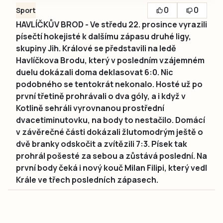
0
0
Sport
HAVLÍČKŮV BROD - Ve středu 22. prosince vyrazili
písečtí hokejisté k dalšímu zápasu druhé ligy,
skupiny Jih. Králové se představili na ledě
Havlíčkova Brodu, který v posledním vzájemném
duelu dokázali doma deklasovat 6:0. Nic
podobného se tentokrát nekonalo. Hosté už po
první třetině prohrávali o dva góly, a i když v
Kotlině sehráli vyrovnanou prostřední
dvacetiminutovku, na body to nestačilo. Domácí
v závěrečné části dokázali žlutomodrým ještě o
dvě branky odskočit a zvítězili 7:3. Písek tak
prohrál pošesté za sebou a zůstává poslední. Na
první body čeká i nový kouč Milan Filipi, který vedl
Krále ve třech posledních zápasech.