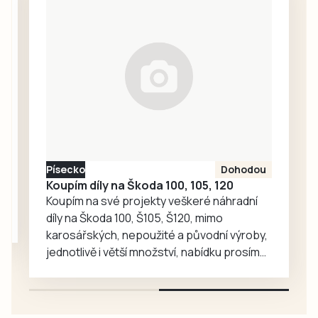
tradiční turnaj
náměstí v
starých gard
Prachaticích.
Kučeř Cup nebo
Memoriály Jana
Hadáčka v
Božeticích a Vládi
Fořta a Tomáše
Měcháčka v…
Písecko
Dohodou
Koupím díly na Škoda 100, 105, 120
Koupím na své projekty veškeré náhradní
díly na Škoda 100, Š105, Š120, mimo
karosářských, nepoužité a původní výroby,
jednotlivě i větší množství, nabídku prosím
pouze na e-mail: svorpi@seznam.cz.