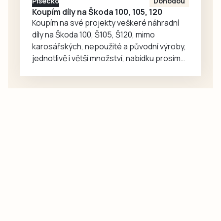
Písecko
Dohodou
Koupím díly na Škoda 100, 105, 120
Koupím na své projekty veškeré náhradní
díly na Škoda 100, Š105, Š120, mimo
karosářských, nepoužité a původní výroby,
jednotlivě i větší množství, nabídku prosím
pouze na e-mail: svorpi@seznam.cz.