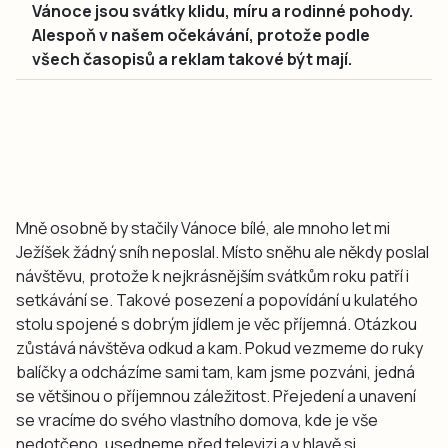
Vánoce jsou svátky klidu, míru a rodinné pohody.
Alespoň v našem očekávání, protože podle
všech časopisů a reklam takové být mají.
Mně osobně by stačily Vánoce bílé, ale mnoho let mi
Ježíšek žádný sníh neposlal. Místo sněhu ale někdy poslal
návštěvu, protože k nejkrásnějším svátkům roku patří i
setkávání se. Takové posezení a popovídání u kulatého
stolu spojené s dobrým jídlem je věc příjemná. Otázkou
zůstává návštěva odkud a kam. Pokud vezmeme do ruky
balíčky a odcházíme sami tam, kam jsme pozváni, jedná
se většinou o příjemnou záležitost. Přejedení a unavení
se vracíme do svého vlastního domova, kde je vše
nedotčeno, usedneme před televizi a v hlavě si