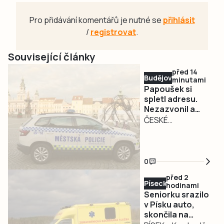
Pro přidávání komentářů je nutné se
přihlásit
/
registrovat
.
Související články
před 14
Budějovicko
minutami
Papoušek si
spletl adresu.
Nezazvonil a
přiletěl do bytu
ČESKÉ
na Vltavě
BUDĚJOVICE – O
netradičním
zásahu
0
informovala
před 2
českobudějovická
Písecko
hodinami
městská policie.
Seniorku srazilo
Do bytu v sídlišti
v Písku auto,
skončila na
Vltava přiletěl