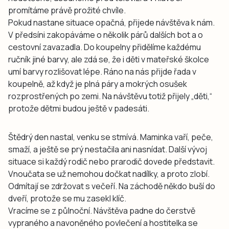
promítáme právě prožité chvíle.
Pokud nastane situace opačná, přijede návštěva k nám.
V předsíni zakopáváme o několik párů dalších bot a o
cestovní zavazadla. Do koupelny přidělíme každému
ručník jiné barvy, ale zdá se, že i děti v mateřské školce
umí barvy rozlišovat lépe. Ráno na nás přijde řada v
koupelně, až když je plná páry a mokrých osušek
rozprostřených po zemi. Na návštěvu totiž přijely „děti,“
protože dětmi budou ještě v padesáti.
Štědrý den nastal, venku se stmívá. Maminka vaří, peče,
smaží, a ještě se prý nestačila ani nasnídat. Další vývoj
situace si každý rodič nebo prarodič dovede představit.
Vnoučata se už nemohou dočkat nadílky, a proto zlobí.
Odmítají se zdržovat s večeří. Na záchodě někdo buší do
dveří, protože se mu zasekl klíč.
Vracíme se z půlnoční. Návštěva padne do čerstvě
vypraného a navoněného povlečení a hostitelka se