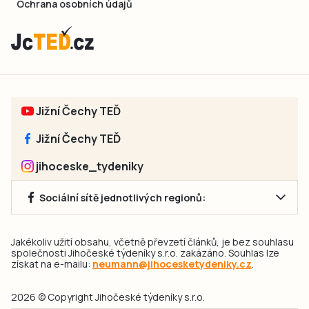
Ochrana osobních údajů
Jižní Čechy TEĎ
Jižní Čechy TEĎ
jihoceske_tydeniky
Sociální sítě jednotlivých regionů:
Jakékoliv užití obsahu, včetně převzetí článků, je bez souhlasu
společnosti Jihočeské týdeníky s.r.o. zakázáno. Souhlas lze
získat na e-mailu:
neumann@jihocesketydeniky.cz
.
2026 © Copyright Jihočeské týdeníky s.r.o.