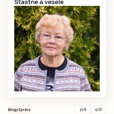
Šťastné a veselé
0
0
Blogy
Zprávy