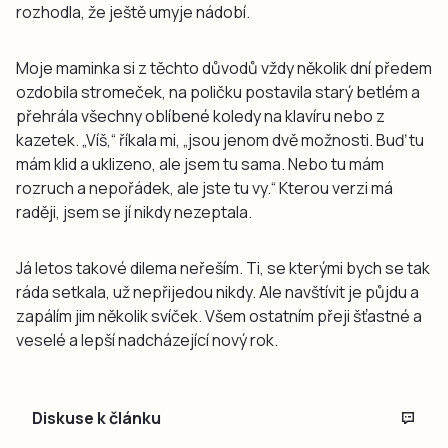
rozhodla, že ještě umyje nádobí.
Moje maminka si z těchto důvodů vždy několik dní předem
ozdobila stromeček, na poličku postavila starý betlém a
přehrála všechny oblíbené koledy na klavíru nebo z
kazetek. „Víš,“ říkala mi, „jsou jenom dvě možnosti. Buď tu
mám klid a uklizeno, ale jsem tu sama. Nebo tu mám
rozruch a nepořádek, ale jste tu vy.“ Kterou verzi má
raději, jsem se jí nikdy nezeptala.
Já letos takové dilema neřeším. Ti, se kterými bych se tak
ráda setkala, už nepřijedou nikdy. Ale navštívit je půjdu a
zapálím jim několik svíček. Všem ostatním přeji šťastné a
veselé a lepší nadcházející nový rok.
Diskuse k článku