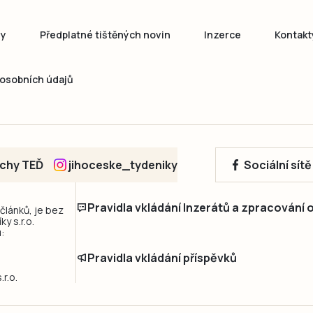
ny
Předplatné tištěných novin
Inzerce
Kontakt
osobních údajů
echy TEĎ
jihoceske_tydeniky
Sociální sít
Pravidla vkládání Inzerátů a zpracování
 článků, je bez
y s.r.o.
:
Pravidla vkládání příspěvků
r.o.