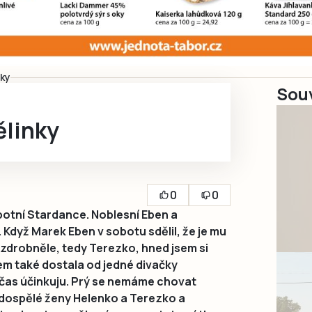
nky
Souv
ělinky
0
0
botní Stardance. Noblesní Eben a
Když Marek Eben v sobotu sdělil, že je mu
 zdrobněle, tedy Terezko, hned jsem si
em také dostala od jedné divačky
bčas účinkuju. Prý se nemáme chovat
 dospělé ženy Helenko a Terezko a