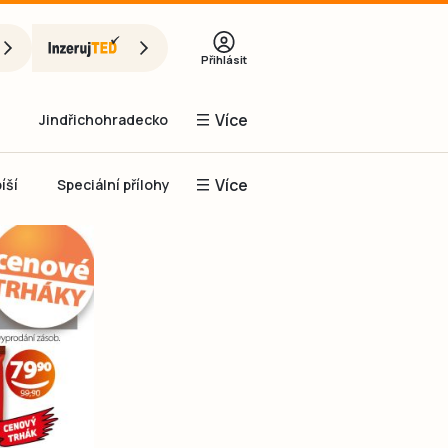
Přihlásit
Více
Jindřichohradecko
Více
íší
Speciální přílohy
Prachaticko
Inzerce
Obnovit heslo
řihlásit se
it se přes Facebook
čet, chci se
Registrovat