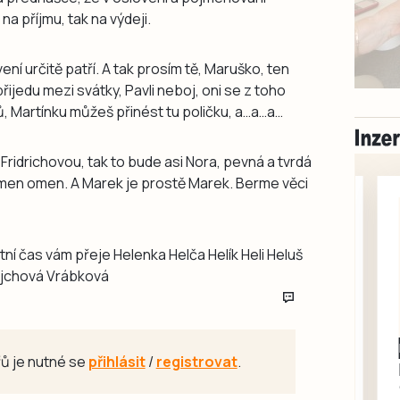
na příjmu, tak na výdeji.
ní určitě patří. A tak prosím tě, Maruško, ten
přijedu mezi svátky, Pavli neboj, oni se z toho
Martínku můžeš přinést tu poličku, a…a…a…
ridrichovou, tak to bude asi Nora, pevná a tvrdá
omen omen. A Marek je prostě Marek. Berme věci
tní čas vám přeje Helenka Helča Helík Heli Heluš
ejchová Vrábková
Milevsko
ů je nutné se
přihlásit
/
registrovat
.
Zdarma / za odvoz
Daruji do dobrých