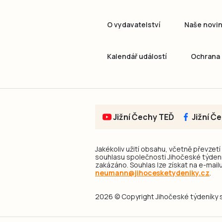
O vydavatelství
Naše novi
Kalendář událostí
Ochrana 
Jižní Čechy TEĎ
Jižní Č
Jakékoliv užití obsahu, včetně převzetí
souhlasu společnosti Jihočeské týdeník
zakázáno. Souhlas lze získat na e-mailu
neumann@jihocesketydeniky.cz
.
2026 © Copyright Jihočeské týdeníky s.