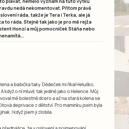
to plavat, nemělo význam na tuto výtku
opravdu nedá nekomentovat. Přitom právě
ovení ráda, takže je Tera i Terka, ale já
a to ráda. Stejně tak jako je pro mě rejža
stent Honzí a můj pomocníček Stáňa nebo
nenamítá...
ena a babička taky. Dědeček mi říkal Heluško,
dyž o ní mluvil, tak jedině jako o Helence. Můj
voval mě bolestně dcero a až na stará kolena se
Citová deprivace z dětství. Pro maminku jsem byla
nak. I když jsem ji zlobila.
a přednášce, že v oslovení a pojmenování