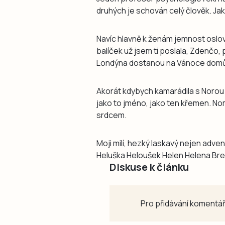
druhých je schován celý člověk. Jak 
Navíc hlavně k ženám jemnost oslove
balíček už jsem ti poslala, Zdenčo, 
Londýna dostanou na Vánoce domů, 
Akorát kdybych kamarádila s Norou F
jako to jméno, jako ten křemen. N
srdcem.
Moji milí, hezký laskavý nejen adven
Heluška Heloušek Helen Helena Br
Diskuse k článku
Pro přidávání komentář