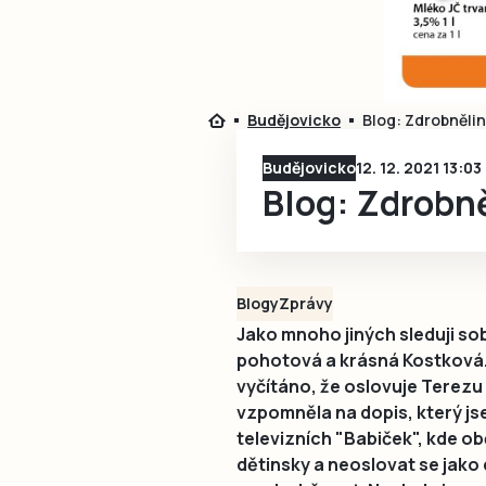
Budějovicko
Blog: Zdrobněli
Budějovicko
12. 12. 2021 13:03
Blog: Zdrobn
Blogy
Zprávy
Jako mnoho jiných sleduji so
pohotová a krásná Kostková. 
vyčítáno, že oslovuje Terezu
vzpomněla na dopis, který js
televizních "Babiček", kde o
dětinsky a neoslovat se jako