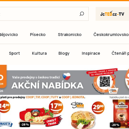
dějovicko
Písecko
Strakonicko
Českokrumlovsko
E-mail
Sport
Kultura
Blogy
Inspirace
Čtenáři p
Heslo
P
Přihlás
Ještě nemám ú