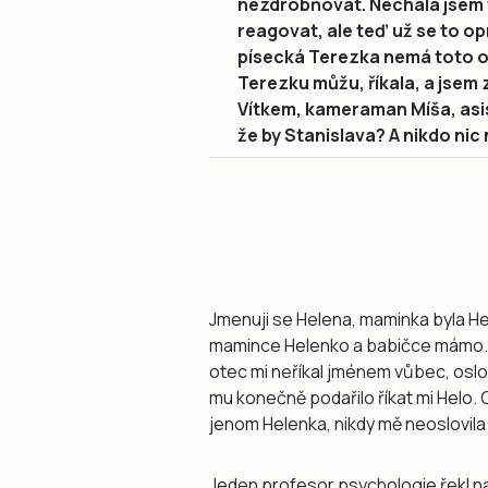
nezdrobňovat. Nechala jsem 
reagovat, ale teď už se to 
písecká Terezka nemá toto osl
Terezku můžu, říkala, a jsem z
Vítkem, kameraman Míša, asi
že by Stanislava? A nikdo nic 
Jmenuji se Helena, maminka byla Hel
mamince Helenko a babičce mámo. A k
otec mi neříkal jménem vůbec, oslo
mu konečně podařilo říkat mi Helo. 
jenom Helenka, nikdy mě neoslovila ji
Jeden profesor psychologie řekl n