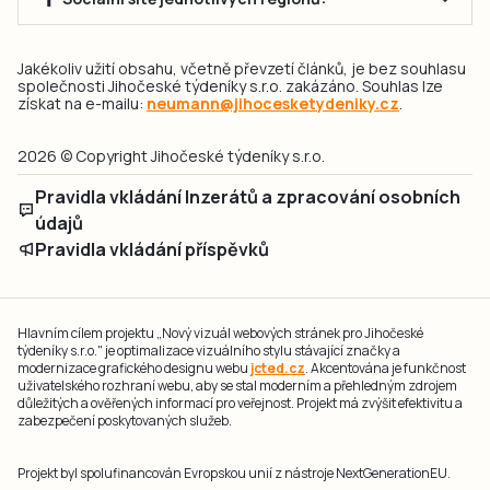
Jakékoliv užití obsahu, včetně převzetí článků, je bez souhlasu
společnosti Jihočeské týdeníky s.r.o. zakázáno. Souhlas lze
získat na e-mailu:
neumann@jihocesketydeniky.cz
.
2026 © Copyright Jihočeské týdeníky s.r.o.
Pravidla vkládání Inzerátů a zpracování osobních
údajů
Pravidla vkládání příspěvků
Hlavním cílem projektu „Nový vizuál webových stránek pro Jihočeské
týdeníky s.r.o." je optimalizace vizuálního stylu stávající značky a
modernizace grafického designu webu
jcted.cz
. Akcentována je funkčnost
uživatelského rozhraní webu, aby se stal moderním a přehledným zdrojem
důležitých a ověřených informací pro veřejnost. Projekt má zvýšit efektivitu a
zabezpečení poskytovaných služeb.
Projekt byl spolufinancován Evropskou unií z nástroje NextGenerationEU.