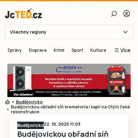
Všechny regiony
E-mail
Více
Zprávy
Doprava
Krimi
Sport
Kultura
Heslo
Blogy
Obnovit heslo
Inspirace
Čtenáři píší
Přihlásit se
Speciální přílohy
Budějovicko
Přihlásit se přes Facebook
Inzerce
Budějovickou obřadní síň krematoria i kapli na Otýlii čeká
rekonstrukce
Ještě nemám účet, chci se
Registrovat
22. 10. 2025 11:03
Budějovicko
Budějovickou obřadní síň