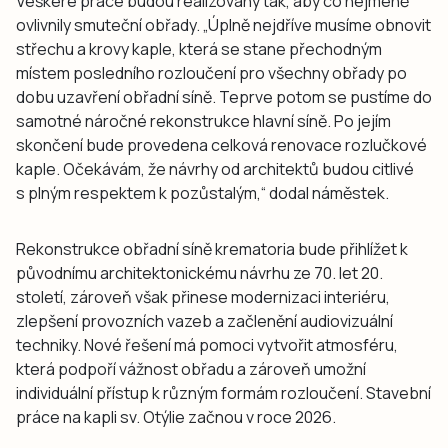
Veškeré práce budou realizovány tak, aby co nejméně
ovlivnily smuteční obřady. „Úplně nejdříve musíme obnovit
střechu a krovy kaple, která se stane přechodným
místem posledního rozloučení pro všechny obřady po
dobu uzavření obřadní síně. Teprve potom se pustíme do
samotné náročné rekonstrukce hlavní síně. Po jejím
skončení bude provedena celková renovace rozlučkové
kaple. Očekávám, že návrhy od architektů budou citlivé
s plným respektem k pozůstalým,“ dodal náměstek.
Rekonstrukce obřadní síně krematoria bude přihlížet k
původnímu architektonickému návrhu ze 70. let 20.
století, zároveň však přinese modernizaci interiéru,
zlepšení provozních vazeb a začlenění audiovizuální
techniky. Nové řešení má pomoci vytvořit atmosféru,
která podpoří vážnost obřadu a zároveň umožní
individuální přístup k různým formám rozloučení. Stavební
práce na kapli sv. Otýlie začnou v roce 2026.