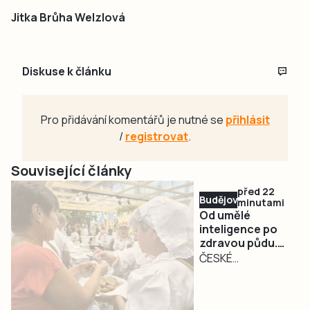
Jitka Brůha Welzlová
Diskuse k článku
Pro přidávání komentářů je nutné se
přihlásit
/
registrovat
.
Související články
před 22
Budějovicko
minutami
Od umělé
inteligence po
zdravou půdu.
Země živitelka
ČESKÉ
představí
BUDĚJOVICE –
inovace napříč
Mezinárodní
celým agrárním
agrosalon Země