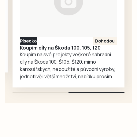
tak příjemné místo
pro každodenní
setkávání,
odpočinek i
společné aktivity.
Písecko
Dohodou
Koupím díly na Škoda 100, 105, 120
Koupím na své projekty veškeré náhradní
díly na Škoda 100, Š105, Š120, mimo
karosářských, nepoužité a původní výroby,
jednotlivě i větší množství, nabídku prosím
pouze na e-mail: svorpi@seznam.cz.