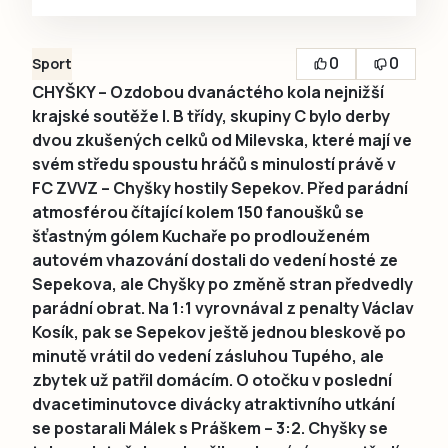
0
0
Sport
CHYŠKY – Ozdobou dvanáctého kola nejnižší
krajské soutěže I. B třídy, skupiny C bylo derby
dvou zkušených celků od Milevska, které mají ve
svém středu spoustu hráčů s minulostí právě v
FC ZVVZ – Chyšky hostily Sepekov. Před parádní
atmosférou čítající kolem 150 fanoušků se
šťastným gólem Kuchaře po prodlouženém
autovém vhazování dostali do vedení hosté ze
Sepekova, ale Chyšky po změně stran předvedly
parádní obrat. Na 1:1 vyrovnával z penalty Václav
Kosík, pak se Sepekov ještě jednou bleskově po
minutě vrátil do vedení zásluhou Tupého, ale
zbytek už patřil domácím. O otočku v poslední
dvacetiminutovce divácky atraktivního utkání
se postarali Málek s Práškem – 3:2. Chyšky se