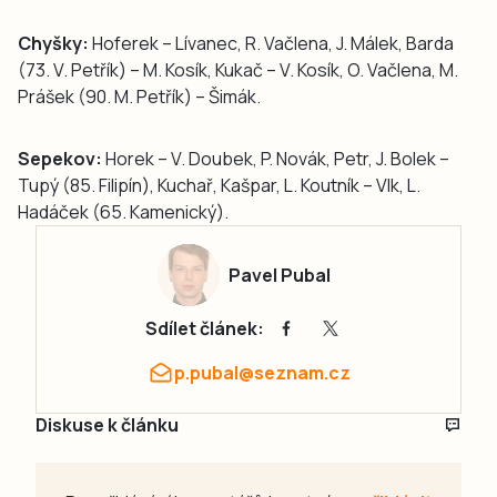
Chyšky:
Hoferek – Lívanec, R. Vačlena, J. Málek, Barda
(73. V. Petřík) – M. Kosík, Kukač – V. Kosík, O. Vačlena, M.
Prášek (90. M. Petřík) – Šimák.
Sepekov:
Horek – V. Doubek, P. Novák, Petr, J. Bolek –
Tupý (85. Filipín), Kuchař, Kašpar, L. Koutník – Vlk, L.
Hadáček (65. Kamenický).
Pavel Pubal
Sdílet článek:
p.pubal@seznam.cz
Diskuse k článku