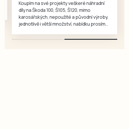
Koupím na své projekty veškeré náhradní
krátce….
díly na Škoda 100, Š105, Š120, mimo
karosářských, nepoužité a původní výroby,
jednotlivě i větší množství, nabídku prosím
pouze na e-mail: svorpi@seznam.cz.