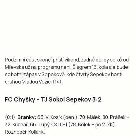
Podzimní část skončí příští víkend, žádné derby celků od
Milevska už na programu není. Šlágrem 13. kola ale bude
sobotní zápas v Sepekově, kde čtvrtý Sepekov hostí
druhou Mladou Vožici (14).
FC Chyšky – TJ Sokol Sepekov 3:2
(0:1).
Branky:
65. V. Kosík (pen.), 70. Málek, 80. Prášek –
32. Kuchař, 66. Tupý. ČK: 0–1 (78. Bolek – po 2. ŽK).
Rozhodčí: Kollárik.