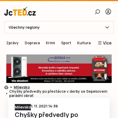
Všechny regiony
E-mail
Více
Zprávy
Doprava
Krimi
Sport
Kultura
Heslo
Blogy
Obnovit heslo
Inspirace
Čtenáři píší
Přihlásit se
Speciální přílohy
Milevsko
Přihlásit se přes Facebook
Inzerce
Chyšky předvedly po přestávce v derby se Sepekovem
parádní obrat
Ještě nemám účet, chci se
Registrovat
1. 11. 2021 14:36
Milevsko
Chyšky předvedly po