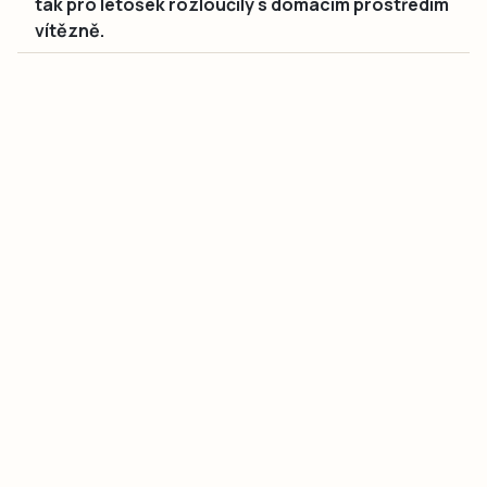
tak pro letošek rozloučily s domácím prostředím
vítězně.