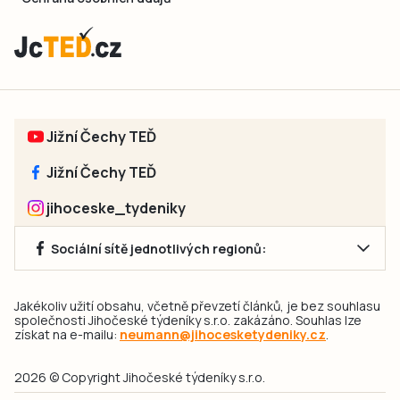
Jižní Čechy TEĎ
Jižní Čechy TEĎ
jihoceske_tydeniky
Sociální sítě jednotlivých regionů:
Jakékoliv užití obsahu, včetně převzetí článků, je bez souhlasu
společnosti Jihočeské týdeníky s.r.o. zakázáno. Souhlas lze
získat na e-mailu:
neumann@jihocesketydeniky.cz
.
2026 © Copyright Jihočeské týdeníky s.r.o.