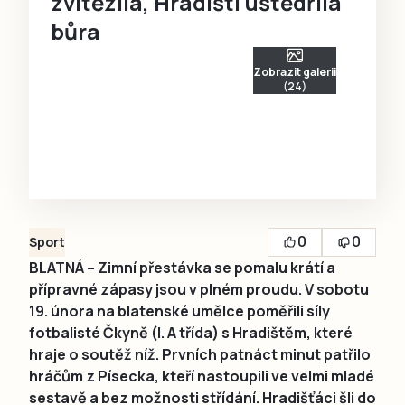
zvítězila, Hradišti uštědřila
bůra
Zobrazit galerii
(24)
0
0
Sport
BLATNÁ – Zimní přestávka se pomalu krátí a
přípravné zápasy jsou v plném proudu. V sobotu
19. února na blatenské umělce poměřili síly
fotbalisté Čkyně (I. A třída) s Hradištěm, které
hraje o soutěž níž. Prvních patnáct minut patřilo
hráčům z Písecka, kteří nastoupili ve velmi mladé
sestavě a bez možnosti střídání. Hradišťáci šli do