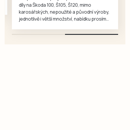
či…
díly na Škoda 100, Š105, Š120, mimo
karosářských, nepoužité a původní výroby,
jednotlivě i větší množství, nabídku prosím
pouze na e-mail: svorpi@seznam.cz.