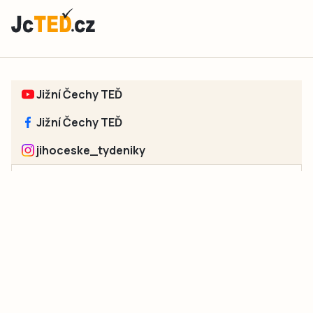
Jižní Čechy TEĎ
Jižní Čechy TEĎ
jihoceske_tydeniky
Sociální sítě jednotlivých regionů:
Jakékoliv užití obsahu, včetně převzetí článků, je bez souhlasu
společnosti Jihočeské týdeníky s.r.o. zakázáno. Souhlas lze
získat na e-mailu:
neumann@jihocesketydeniky.cz
.
2026 © Copyright Jihočeské týdeníky s.r.o.
Pravidla vkládání Inzerátů a zpracování osobních