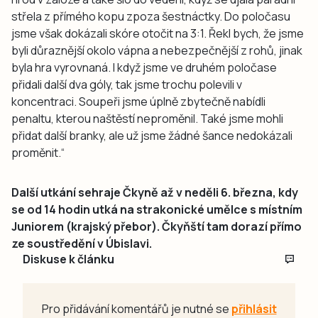
střela z přímého kopu zpoza šestnáctky. Do poločasu
jsme však dokázali skóre otočit na 3:1. Řekl bych, že jsme
byli důraznější okolo vápna a nebezpečnější z rohů, jinak
byla hra vyrovnaná. I když jsme ve druhém poločase
přidali další dva góly, tak jsme trochu polevili v
koncentraci. Soupeři jsme úplně zbytečně nabídli
penaltu, kterou naštěstí neproměnil. Také jsme mohli
přidat další branky, ale už jsme žádné šance nedokázali
proměnit.“
Další utkání sehraje Čkyně až v neděli 6. března, kdy
se od 14 hodin utká na strakonické umělce s místním
Juniorem (krajský přebor). Čkyňští tam dorazí přímo
ze soustředění v Úbislavi.
Diskuse k článku
Pro přidávání komentářů je nutné se
přihlásit