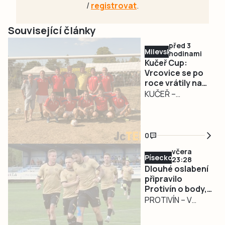
/
registrovat
.
Související články
před 3
Milevsko
hodinami
Kučeř Cup:
Vrcovice se po
roce vrátily na
trůn, domácí z
KUČEŘ –
chvostu až do
Nejcennější trofej
finále
si z Kučeře
odvezly Vrcovice.
0
Na sobotu 8.
včera
srpna připadl 29.
Písecko
23:28
ročník tradičního
Dlouhé oslabení
turnaje starých
připravilo
Protivín o body,
gard Kučeř Cup,
radovala se
PROTIVÍN – V
kde loňské
Kaplice
sobotu 8. srpna
prvenství
fotbalisté