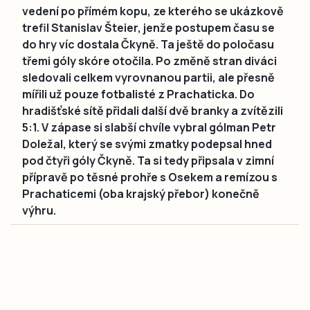
vedení po přímém kopu, ze kterého se ukázkově
trefil Stanislav Šteier, jenže postupem času se
do hry víc dostala Čkyně. Ta ještě do poločasu
třemi góly skóre otočila. Po změně stran diváci
sledovali celkem vyrovnanou partii, ale přesně
mířili už pouze fotbalisté z Prachaticka. Do
hradišťské sítě přidali další dvě branky a zvítězili
5:1. V zápase si slabší chvíle vybral gólman Petr
Doležal, který se svými zmatky podepsal hned
pod čtyři góly Čkyně. Ta si tedy připsala v zimní
přípravě po těsné prohře s Osekem a remízou s
Prachaticemi (oba krajský přebor) konečně
výhru.