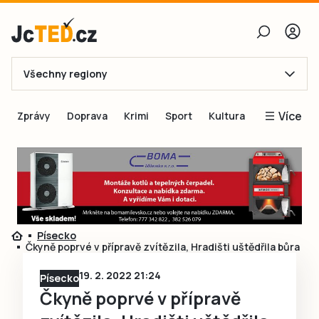
Všechny regiony
E-mail
Více
Zprávy
Doprava
Krimi
Sport
Kultura
Heslo
Blogy
Obnovit heslo
Inspirace
Čtenáři píší
Přihlásit se
Speciální přílohy
Písecko
Přihlásit se přes Facebook
Inzerce
Čkyně poprvé v přípravě zvítězila, Hradišti uštědřila bůra
Ještě nemám účet, chci se
Registrovat
19. 2. 2022 21:24
Písecko
Čkyně poprvé v přípravě