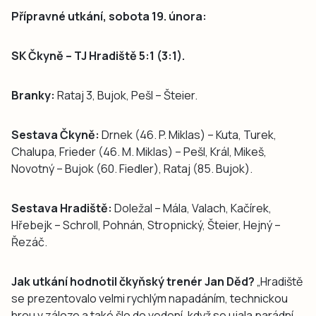
Přípravné utkání, sobota 19. února:
SK Čkyně – TJ Hradiště 5:1 (3:1).
Branky:
Rataj 3, Bujok, Pešl – Šteier.
Sestava Čkyně:
Drnek (46. P. Miklas) – Kuta, Turek,
Chalupa, Frieder (46. M. Miklas) – Pešl, Král, Mikeš,
Novotný – Bujok (60. Fiedler), Rataj (85. Bujok).
Sestava Hradiště:
Doležal – Mála, Valach, Kačírek,
Hřebejk – Schroll, Pohnán, Stropnický, Šteier, Hejný –
Řezáč.
Jak utkání hodnotil čkyňský trenér Jan Děd?
„Hradiště
se prezentovalo velmi rychlým napadáním, technickou
hrou v záloze a také šlo do vedení, když se ujala parádní