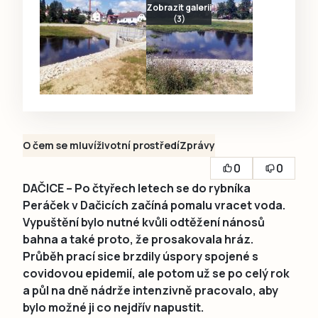
Zobrazit galerii
(3)
O čem se mluví
životní prostředí
Zprávy
0
0
DAČICE – Po čtyřech letech se do rybníka
Peráček v Dačicích začíná pomalu vracet voda.
Vypuštění bylo nutné kvůli odtěžení nánosů
bahna a také proto, že prosakovala hráz.
Průběh prací sice brzdily úspory spojené s
covidovou epidemií, ale potom už se po celý rok
a půl na dně nádrže intenzivně pracovalo, aby
bylo možné ji co nejdřív napustit.