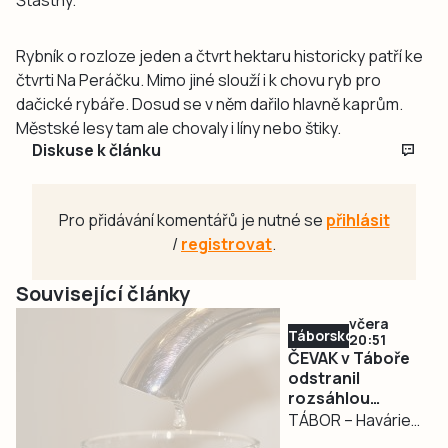
Šťastný.
Rybník o rozloze jeden a čtvrt hektaru historicky patří ke
čtvrti Na Peráčku. Mimo jiné slouží i k chovu ryb pro
dačické rybáře. Dosud se v něm dařilo hlavně kaprům.
Městské lesy tam ale chovaly i líny nebo štiky.
Diskuse k článku
Pro přidávání komentářů je nutné se
přihlásit
/
registrovat
.
Související články
včera
Táborsko
20:51
ČEVAK v Táboře
odstranil
rozsáhlou
havárii a v půl
TÁBOR – Havárie
osmé spustil
vodovodu, po