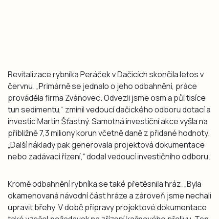
Revitalizace rybníka Peráček v Dačicích skončila letos v
červnu. „Primárně se jednalo o jeho odbahnění, práce
prováděla firma Zvánovec. Odvezli jsme osm a půl tisíce
tun sedimentu,“ zmínil vedoucí dačického odboru dotací a
investic Martin Šťastný. Samotná investiční akce vyšla na
přibližně 7,3 miliony korun včetně daně z přidané hodnoty.
„Další náklady pak generovala projektová dokumentace
nebo zadávací řízení,“ dodal vedoucí investičního odboru.
Kromě odbahnění rybníka se také přetěsnila hráz. „Byla
okamenovaná návodní část hráze a zároveň jsme nechali
upravit břehy. V době přípravy projektové dokumentace