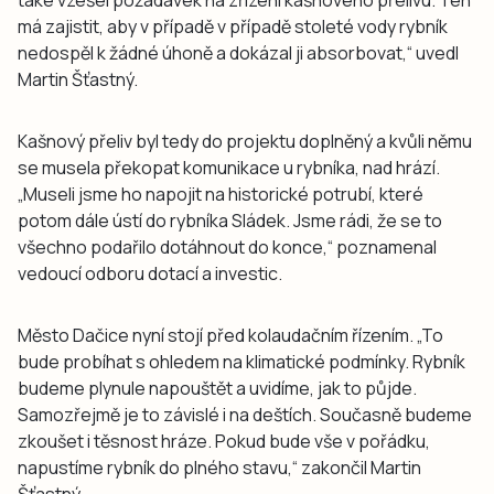
také vzešel požadavek na zřízení kašnového přelivu. Ten
má zajistit, aby v případě v případě stoleté vody rybník
nedospěl k žádné úhoně a dokázal ji absorbovat,“ uvedl
Martin Šťastný.
Kašnový přeliv byl tedy do projektu doplněný a kvůli němu
se musela překopat komunikace u rybníka, nad hrází.
„Museli jsme ho napojit na historické potrubí, které
potom dále ústí do rybníka Sládek. Jsme rádi, že se to
všechno podařilo dotáhnout do konce,“ poznamenal
vedoucí odboru dotací a investic.
Město Dačice nyní stojí před kolaudačním řízením. „To
bude probíhat s ohledem na klimatické podmínky. Rybník
budeme plynule napouštět a uvidíme, jak to půjde.
Samozřejmě je to závislé i na deštích. Současně budeme
zkoušet i těsnost hráze. Pokud bude vše v pořádku,
napustíme rybník do plného stavu,“ zakončil Martin