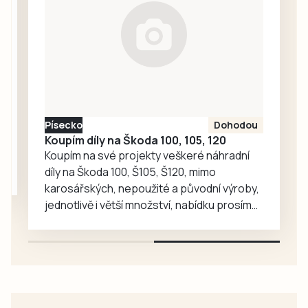
dětské skupiny
Jesličky Milísek.
Děti přinášejí do
života seniorů
radost, ti jim na
oplátku vyprávějí
zajímavé příběhy.
Písecko
Dohodou
Koupím díly na Škoda 100, 105, 120
Koupím na své projekty veškeré náhradní
díly na Škoda 100, Š105, Š120, mimo
karosářských, nepoužité a původní výroby,
jednotlivě i větší množství, nabídku prosím
pouze na e-mail: svorpi@seznam.cz.