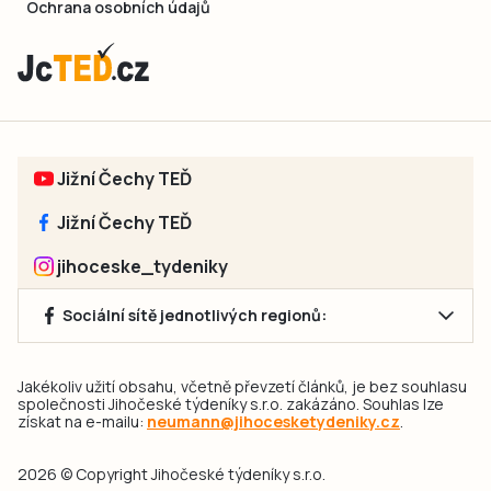
Ochrana osobních údajů
Jižní Čechy TEĎ
Jižní Čechy TEĎ
jihoceske_tydeniky
Sociální sítě jednotlivých regionů:
Jakékoliv užití obsahu, včetně převzetí článků, je bez souhlasu
společnosti Jihočeské týdeníky s.r.o. zakázáno. Souhlas lze
získat na e-mailu:
neumann@jihocesketydeniky.cz
.
2026 © Copyright Jihočeské týdeníky s.r.o.