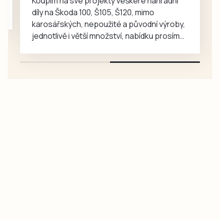
Koupím na své projekty veškeré náhradní
díly na Škoda 100, Š105, Š120, mimo
karosářských, nepoužité a původní výroby,
jednotlivě i větší množství, nabídku prosím
pouze na e-mail: svorpi@seznam.cz.