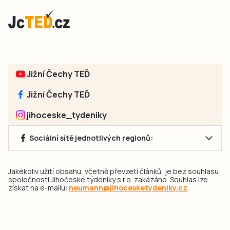
Jižní Čechy TEĎ
Jižní Čechy TEĎ
jihoceske_tydeniky
Sociální sítě jednotlivých regionů:
Jakékoliv užití obsahu, včetně převzetí článků, je bez souhlasu
společnosti Jihočeské týdeníky s.r.o. zakázáno. Souhlas lze
získat na e-mailu:
neumann@jihocesketydeniky.cz
.
2026 © Copyright Jihočeské týdeníky s.r.o.