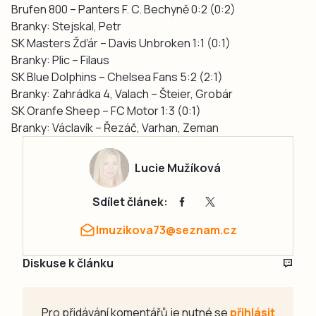
Brufen 800 – Panters F. C. Bechyně 0:2 (0:2)
Branky: Stejskal, Petr
SK Masters Žďár – Davis Unbroken 1:1 (0:1)
Branky: Plic – Filaus
SK Blue Dolphins – Chelsea Fans 5:2 (2:1)
Branky: Zahrádka 4, Valach – Šteier, Grobár
SK Oranfe Sheep – FC Motor 1:3 (0:1)
Branky: Václavík – Řezáč, Varhan, Zeman
Lucie Mužíková
Sdílet článek:
lmuzikova73@seznam.cz
Diskuse k článku
Pro přidávání komentářů je nutné se
přihlásit