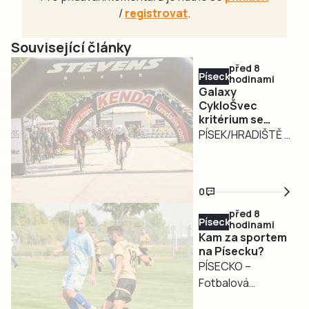
/
registrovat
.
Související články
před 8
Písecko
hodinami
Galaxy
CykloŠvec
kritérium se
vrací na Hradiště
PÍSEK/HRADIŠTĚ –
Motokárový areál
na Hradišti v Písku
bude v neděli 9.
0
srpna dějištěm
před 8
tradičního Galaxy
Písecko
hodinami
CykloŠvec kritéria
Kam za sportem
Hradiště 2026.
na Písecku?
PÍSECKO –
Oblíbený silniční
Fotbalová
závod se pojede
přestávka je u
na uzavřeném