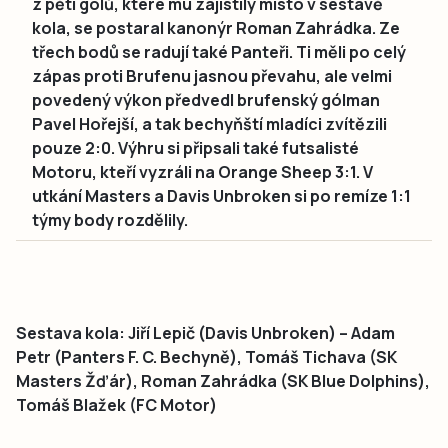
z pěti gólů, které mu zajistily místo v sestavě
kola, se postaral kanonýr Roman Zahrádka. Ze
třech bodů se radují také Panteři. Ti měli po celý
zápas proti Brufenu jasnou převahu, ale velmi
povedený výkon předvedl brufenský gólman
Pavel Hořejší, a tak bechyňští mladíci zvítězili
pouze 2:0. Výhru si připsali také futsalisté
Motoru, kteří vyzráli na Orange Sheep 3:1. V
utkání Masters a Davis Unbroken si po remíze 1:1
týmy body rozdělily.
Sestava kola:
Jiří Lepič (Davis Unbroken) – Adam
Petr (Panters F. C. Bechyně), Tomáš Tichava (SK
Masters Žďár), Roman Zahrádka (SK Blue Dolphins),
Tomáš Blažek (FC Motor)