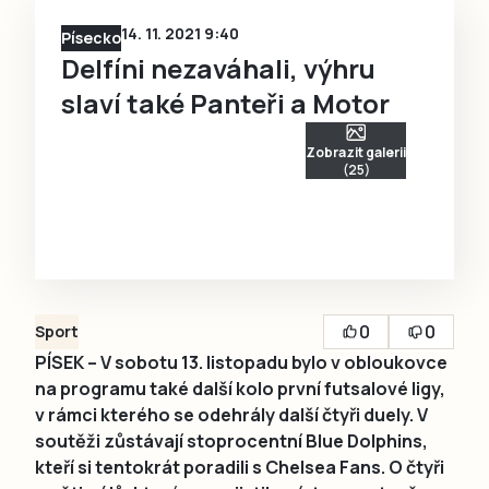
14. 11. 2021 9:40
Písecko
Delfíni nezaváhali, výhru
slaví také Panteři a Motor
Zobrazit galerii
(25)
0
0
Sport
PÍSEK – V sobotu 13. listopadu bylo v obloukovce
na programu také další kolo první futsalové ligy,
v rámci kterého se odehrály další čtyři duely. V
soutěži zůstávají stoprocentní Blue Dolphins,
kteří si tentokrát poradili s Chelsea Fans. O čtyři