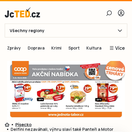
Všechny regiony
E-mail
Více
Zprávy
Doprava
Krimi
Sport
Kultura
Heslo
Blogy
Obnovit heslo
Inspirace
Čtenáři píší
Přihlásit se
Speciální přílohy
Přihlásit se přes Facebook
Inzerce
Ještě nemám účet, chci se
Registrovat
Písecko
Delfíni nezaváhali, výhru slaví také Panteři a Motor