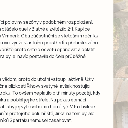
ující poloviny sezóny v podobném rozpoložení.
táčelo duel v Blatné a zvítězilo 2:1, Kaplice
 Vimperk. Oba zúčastnění se v letošním ročníku
kovci využili vlastního prostředí a přehráli svého
ořiště proto chtělo odvetu opanovat a oplatit
hra by jej navíc postavila do čela průběžné
e vědom, proto do utkání vstoupil aktivně. Už v
né blízkosti Říhovy svatyně, avšak hostující
ku. To ovšem neplatilo o tři minuty později, kdy
a a pobídl jej ke střele. Na pokus domácí
, aby jej vytěsnil mimo horní tyč. V tu chvíli se
ním protějšího pólu hřiště, Jirkal na tom byl ale
očníků Spartaku nemusel zasahovat.