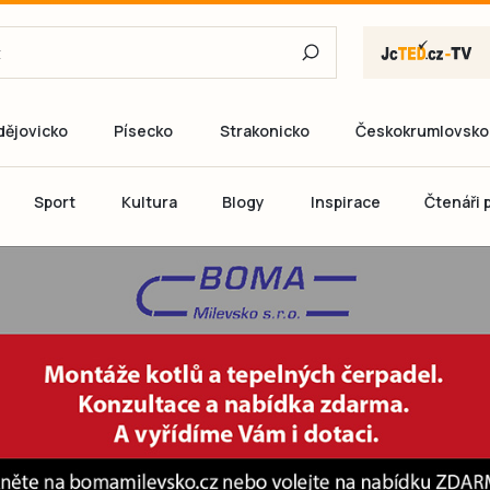
dějovicko
Písecko
Strakonicko
Českokrumlovsko
E-mail
Sport
Kultura
Blogy
Inspirace
Čtenáři p
Heslo
P
Přihlás
Ještě nemám ú