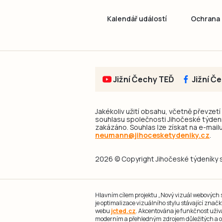
Kalendář událostí
Ochrana 
Jižní Čechy TEĎ
Jižní Č
Jakékoliv užití obsahu, včetně převzetí
souhlasu společnosti Jihočeské týdeník
zakázáno. Souhlas lze získat na e-mailu
neumann@jihocesketydeniky.cz
.
2026 © Copyright Jihočeské týdeníky s.
Hlavním cílem projektu „Nový vizuál webových st
je optimalizace vizuálního stylu stávající zna
webu
jcted.cz
. Akcentována je funkčnost uživ
moderním a přehledným zdrojem důležitých a ov