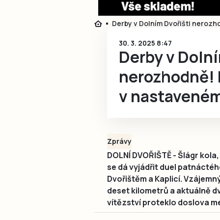
Derby v Dolním Dvořišti nerozh
30. 3. 2025 8:47
Derby v Dolní
nerozhodně! K
v nastavené
Zprávy
DOLNÍ DVOŘIŠTĚ - Šlágr kola, d
se dá vyjádřit duel patnáctého
Dvořištěm a Kaplicí. Vzájemný
deset kilometrů a aktuálně d
vítězství proteklo doslova m