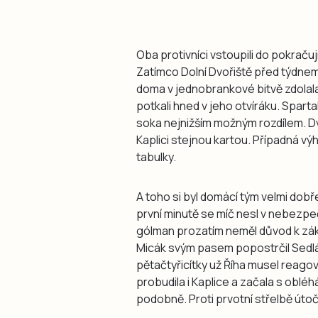
Oba protivníci vstoupili do pokrač
Zatímco Dolní Dvořiště před týdnem o
doma v jednobrankové bitvě zdolala
potkali hned v jeho otvíráku. Sparta
soka nejnižším možným rozdílem. Dv
Kaplici stejnou kartou. Případná vý
tabulky.
A toho si byl domácí tým velmi dobř
první minutě se míč nesl v nebezpeč
gólman prozatím neměl důvod k zákro
Micák svým pasem popostrčil Sedlák
pětačtyřicítky už Říha musel reagovat
probudila i Kaplice a začala s obléhá
podobně. Proti prvotní střelbě út