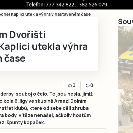
odně! Kaplici utekla výhra v nastaveném čase
Souv
m Dvořišti
aplici utekla výhra
m čase
0
0
erby, souboj o čelo. To jsou hesla, jimiž
 kola 6. ligy ve skupině A mezi Dolním
 střet klubů, které od sebe dělí zhruba
va body, vítěze nenašel, ačkoliv hostům
ezi špunty kopaček.