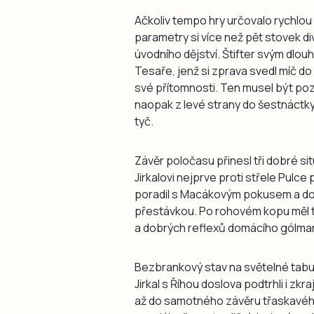
Ačkoliv tempo hry určovalo rychlou 
parametry si více než pět stovek d
úvodního dějství. Štifter svým dlo
Tesaře, jenž si zprava svedl míč do
své přítomnosti. Ten musel být poz
naopak z levé strany do šestnáctky 
tyč.
Závěr poločasu přinesl tři dobré s
Jirkalovi nejprve proti střele Pulce
poradil s Macákovým pokusem a do
přestávkou. Po rohovém kopu měl té
a dobrých reflexů domácího gólma
Bezbrankový stav na světelné tabul
Jirkal s Říhou doslova podtrhli i zkr
až do samotného závěru třaskavého 