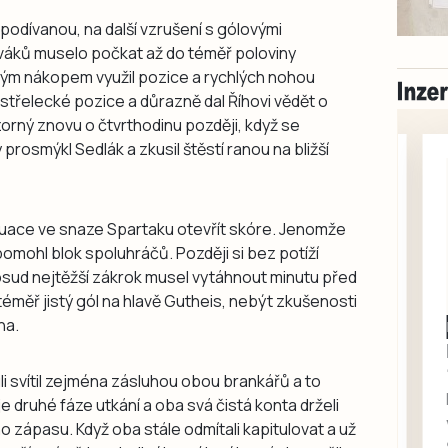
podívanou, na další vzrušení s gólovými
iváků muselo počkat až do téměř poloviny
uhým nákopem využil pozice a rychlých nohou
 střelecké pozice a důrazně dal Říhovi vědět o
orný znovu o čtvrthodinu později, když se
prosmýkl Sedlák a zkusil štěstí ranou na bližší
ituace ve snaze Spartaku otevřít skóre. Jenomže
 pomohl blok spoluhráčů. Později si bez potíží
sud nejtěžší zákrok musel vytáhnout minutu před
měř jistý gól na hlavě Gutheis, nebýt zkušenosti
na.
Milevsko
Zdarma / za odvoz
Daruji do dobrých
i svítil zejména zásluhou obou brankářů a to
rukou kotě
aje druhé fáze utkání a oba svá čistá konta drželi
Daruji do dobrých rukou
zápasu. Když oba stále odmítali kapitulovat a už
kotě-kočka, odčervené,