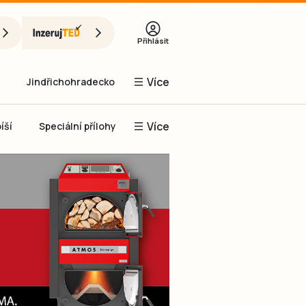
Přihlásit
Více
Jindřichohradecko
Více
íší
Speciální přílohy
Prachaticko
Inzerce
Obnovit heslo
řihlásit se
it se přes Facebook
čet, chci se
Registrovat