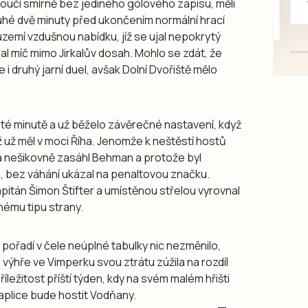
ozloučí smírně bez jediného gólového zápisu, měli
mazlivé, ihned k odběru.
uhé dvě minuty před ukončením normální hrací
emí vzdušnou nabídku, jíž se ujal nepokrytý
lal míč mimo Jirkalův dosah. Mohlo se zdát, že
i druhý jarní duel, avšak Dolní Dvořiště mělo
té minutě a už běželo závěrečné nastavení, když
ž už měl v moci Říha. Jenomže k neštěstí hostů
 nešikovně zasáhl Behman a protože byl
e, bez váhání ukázal na penaltovou značku.
pitán Šimon Štifter a umístěnou střelou vyrovnal
nému tipu strany.
pořadí v čele neúplné tabulky nic nezměnilo,
 výhře ve Vimperku svou ztrátu zúžila na rozdíl
říležitost příští týden, kdy na svém malém hřišti
Kaplice bude hostit Vodňany.