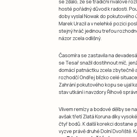
se zdálo, že se tradiční rivalové r
hosté pořádný důvod k radosti. Po
doby vyslal Nowak do pokutového úz
Marek Urazil a v nelehké pozici pos
stejný hráč jedinou trefou rozhodne 
názor zcela odlišný.
Časomíra se zastavila na devadesá
se Tesař snažil dostihnout míč, jen
domácí patnáctku zcela zbytečně a
rozhodčí Ondřej blízko celé situac
Zahrání pokutového kopu se ujal ka
stav utkání i navzdory Říhově správ
Vlivem remízy a bodové dělby se na 
avšak třetí Zlatá Koruna díky vysoké
čtyř bodů. K další korekci dostane p
vyzve právě druhé Dolní Dvořiště. 