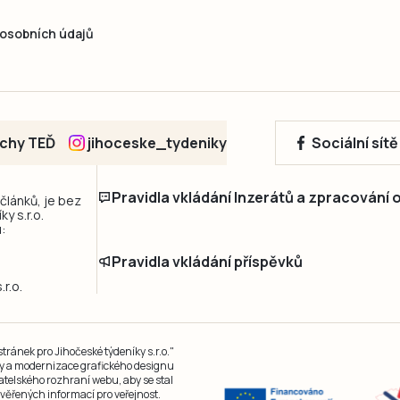
osobních údajů
echy TEĎ
jihoceske_tydeniky
Sociální sít
Pravidla vkládání Inzerátů a zpracování
 článků, je bez
y s.r.o.
:
Pravidla vkládání příspěvků
r.o.
ránek pro Jihočeské týdeníky s.r.o."
čky a modernizace grafického designu
atelského rozhraní webu, aby se stal
ěřených informací pro veřejnost.