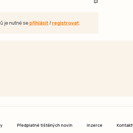
ů je nutné se
přihlásit
/
registrovat
.
ny
Předplatné tištěných novin
Inzerce
Kontakt