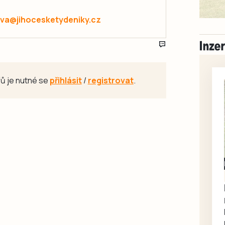
va@jihocesketydeniky.cz
ů je nutné se
přihlásit
/
registrovat
.
Milevsko
Zdarma / za odvoz
Daruji do dobrých
rukou kotě
Daruji do dobrých rukou
kotě-kočka, odčervené,