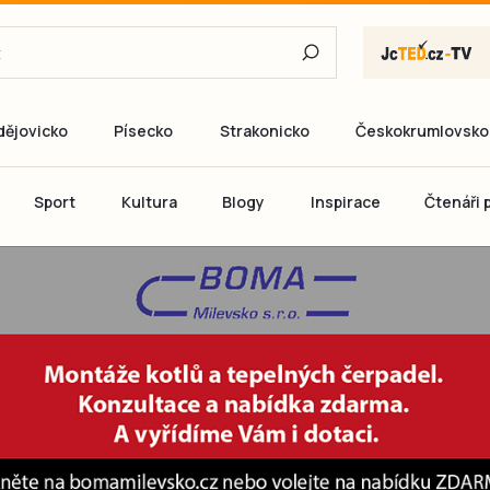
dějovicko
Písecko
Strakonicko
Českokrumlovsko
E-mail
Sport
Kultura
Blogy
Inspirace
Čtenáři p
Heslo
P
Přihlás
Ještě nemám ú