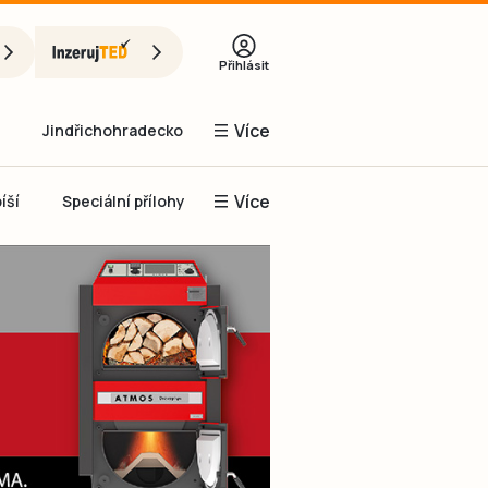
Přihlásit
Více
Jindřichohradecko
Více
íší
Speciální přílohy
Prachaticko
Inzerce
Obnovit heslo
řihlásit se
it se přes Facebook
čet, chci se
Registrovat