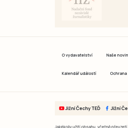
O vydavatelství
Naše novi
Kalendář událostí
Ochrana 
Jižní Čechy TEĎ
Jižní Č
Jakékoliv užití obsahu, včetně převzetí