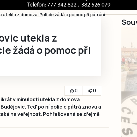
c utekla z domova. Policie žádá o pomoc při pátrání
Souv
ovic utekla z
ie žádá o pomoc při
0
0
krát v minulosti utekla z domova
Budějovic. Teď po ní policie pátrá znovu a
také na veřejnost. Pohřešovaná se zřejmě