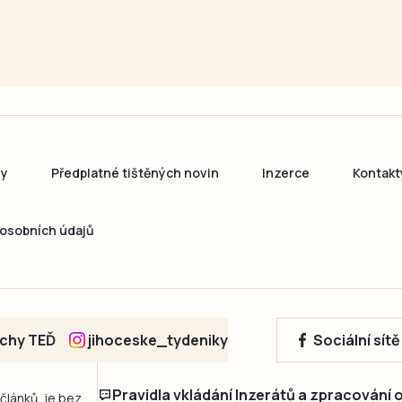
ny
Předplatné tištěných novin
Inzerce
Kontakt
osobních údajů
echy TEĎ
jihoceske_tydeniky
Sociální sít
Pravidla vkládání Inzerátů a zpracování
 článků, je bez