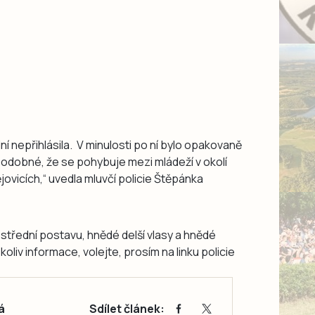
ní nepřihlásila. V minulosti po ní bylo opakovaně
podobné, že se pohybuje mezi mládeží v okolí
vicích,“ uvedla mluvčí policie Štěpánka
střední postavu, hnědé delší vlasy a hnědé
koliv informace, volejte, prosím na linku policie
á
Sdílet článek: