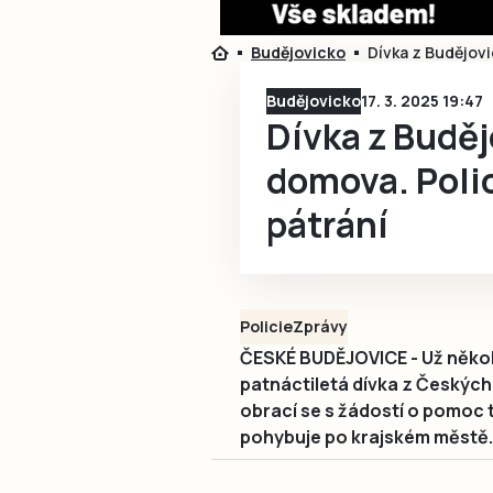
Budějovicko
Dívka z Budějovi
Budějovicko
17. 3. 2025 19:47
Dívka z Buděj
domova. Polic
pátrání
Policie
Zprávy
ČESKÉ BUDĚJOVICE - Už několi
patnáctiletá dívka z Českých 
obrací se s žádostí o pomoc 
pohybuje po krajském městě.