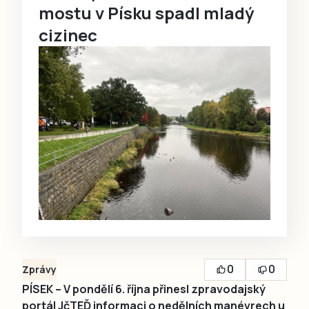
mostu v Písku spadl mladý
cizinec
0
0
Zprávy
PÍSEK – V pondělí 6. října přinesl zpravodajský
portál JčTEĎ informaci o nedělních manévrech u