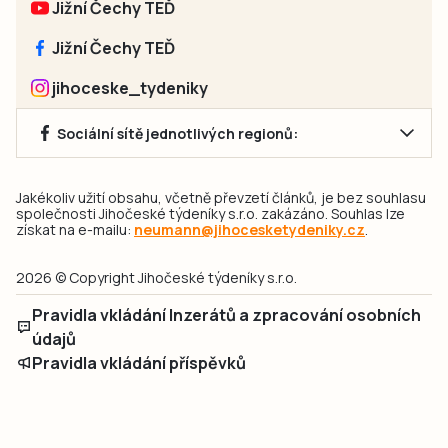
Jižní Čechy TEĎ
Jižní Čechy TEĎ
jihoceske_tydeniky
Sociální sítě jednotlivých regionů:
Jakékoliv užití obsahu, včetně převzetí článků, je bez souhlasu
společnosti Jihočeské týdeníky s.r.o. zakázáno. Souhlas lze
získat na e-mailu:
neumann@jihocesketydeniky.cz
.
2026 © Copyright Jihočeské týdeníky s.r.o.
Pravidla vkládání Inzerátů a zpracování osobních
údajů
Pravidla vkládání příspěvků
Hlavním cílem projektu „Nový vizuál webových stránek pro Jihočeské