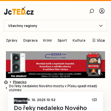
Všechny regiony
E-mail
Více
Zprávy
Doprava
Krimi
Sport
Kultura
Heslo
Blogy
Obnovit heslo
Inspirace
Čtenáři píší
Přihlásit se
Speciální přílohy
Písecko
Přihlásit se přes Facebook
Inzerce
Do řeky nedaleko Nového mostu v Písku spadl mladý
cizinec
Ještě nemám účet, chci se
Registrovat
9. 10. 2025 10:52
1
Písecko
Do řeky nedaleko Nového