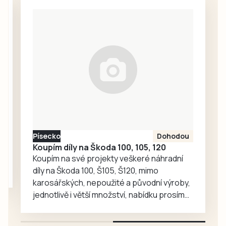
horami Janu
stanice Českého
Hlaváčovou
rozhlasu, kde se
neopouští ani v
rozhodli zkrátit
seniorském věku.
dvouhodinový
A není sama. I
pořad věnovaný
takové příběhy
právě dechovkám
nabídlo setkání
na…
rodáků v Údolí při
22. ročníku
Údolských
slavností a…
Písecko
Dohodou
Koupím díly na Škoda 100, 105, 120
Koupím na své projekty veškeré náhradní
díly na Škoda 100, Š105, Š120, mimo
karosářských, nepoužité a původní výroby,
jednotlivě i větší množství, nabídku prosím
pouze na e-mail: svorpi@seznam.cz.