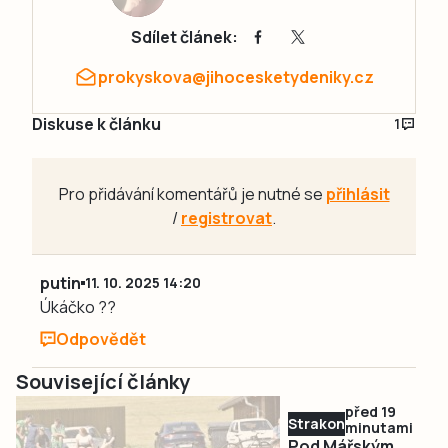
Sdílet článek:
prokyskova@jihocesketydeniky.cz
Diskuse k článku
1
Pro přidávání komentářů je nutné se
přihlásit
/
registrovat
.
putin
11. 10. 2025 14:20
Úkáčko ??
Odpovědět
Související články
před 19
Strakonicko
minutami
Pod Mářským