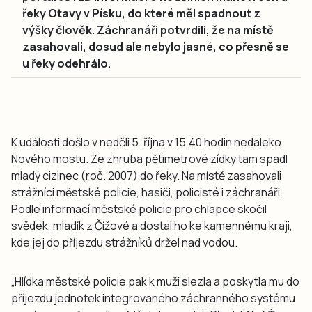
řeky Otavy v Písku, do které měl spadnout z
výšky člověk. Záchranáři potvrdili, že na místě
zasahovali, dosud ale nebylo jasné, co přesně se
u řeky odehrálo.
K události došlo v neděli 5. října v 15.40 hodin nedaleko
Nového mostu. Ze zhruba pětimetrové zídky tam spadl
mladý cizinec (roč. 2007) do řeky. Na místě zasahovali
strážníci městské policie, hasiči, policisté i záchranáři.
Podle informací městské policie pro chlapce skočil
svědek, mladík z Čížové a dostal ho ke kamennému kraji,
kde jej do příjezdu strážníků držel nad vodou.
„Hlídka městské policie pak k muži slezla a poskytla mu do
příjezdu jednotek integrovaného záchranného systému