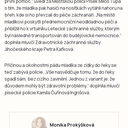
první pomoc,“ uvedl za Městskou policii Písek Miloš Ťupa
s tím, že mladíka pak hasiči na nosítkách vytáhli nahoru na
břeh, kde si ho převzali do péče záchranáři. „Na místě
mladíkovi poskytli přednemocniční neodkladnou péči a
přiblížili ho k vrtulníku Letecké záchranné služby, kterým
byl následně transportován do budějovické nemocnice,“
doplnila mluvčí Zdravotnické záchranné služby
Jihočeského kraje Petra Kafková.
Příčinou a okolnostmi pádu mladíka ze zídky do řeky se
teď zabývá policie. „Vše nasvědčuje tomu, že do řeky
spadl sám, bez cizího zavinění. Jednou z variant je, že
důvodem mohly být zdravotní problémy,“ doplnila mluvčí
písecké policie Kamila Čuřínová Ingrišová.
Monika Prokýšková