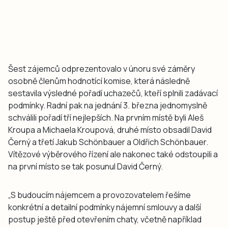
Šest zájemců odprezentovalo v únoru své záměry
osobně členům hodnotící komise, která následně
sestavila výsledné pořadí uchazečů, kteří splnili zadávací
podmínky. Radní pak na jednání 3. března jednomyslně
schválili pořadí tří nejlepších. Na prvním místě byli Aleš
Kroupa a Michaela Kroupová, druhé místo obsadil David
Černý a třetí Jakub Schönbauer a Oldřich Schönbauer.
Vítězové výběrového řízení ale nakonec také odstoupili a
na první místo se tak posunul David Černý.
„S budoucím nájemcem a provozovatelem řešíme
konkrétní a detailní podmínky nájemní smlouvy a další
postup ještě před otevřením chaty, včetně například