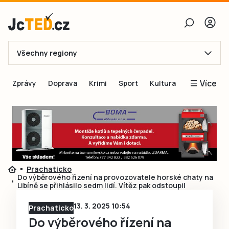
Všechny regiony
E-mail
Více
Zprávy
Doprava
Krimi
Sport
Kultura
Heslo
Blogy
Obnovit heslo
Inspirace
Čtenáři píší
Přihlásit se
Speciální přílohy
Prachaticko
Přihlásit se přes Facebook
Inzerce
Do výběrového řízení na provozovatele horské chaty na
Libíně se přihlásilo sedm lidí. Vítěz pak odstoupil
Ještě nemám účet, chci se
Registrovat
13. 3. 2025 10:54
Prachaticko
Do výběrového řízení na