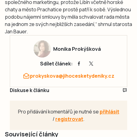
společného marketingu, protože Libín včetně horské
chaty a město Prachatice prostě patří k sobě. Výslednou
podobu nájemní smlouvy by měla schvalovat rada města
na jednom ze svých nejbližších zasedání,“ shrnul starosta
Jan Bauer.
Monika Prokýšková
Sdílet článek:
prokyskova@jihocesketydeniky.cz
Diskuse k článku
Pro přidávání komentářů je nutné se
přihlásit
/
registrovat
.
Související články