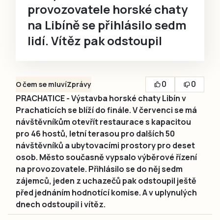
provozovatele horské chaty
na Libíně se přihlásilo sedm
lidí. Vítěz pak odstoupil
0
0
O čem se mluví
Zprávy
PRACHATICE - Výstavba horské chaty Libín v
Prachaticích se blíží do finále. V červenci se má
návštěvníkům otevřít restaurace s kapacitou
pro 46 hostů, letní terasou pro dalších 50
návštěvníků a ubytovacími prostory pro deset
osob. Město současně vypsalo výběrové řízení
na provozovatele. Přihlásilo se do něj sedm
zájemců, jeden z uchazečů pak odstoupil ještě
před jednáním hodnotící komise. A v uplynulých
dnech odstoupil i vítěz.