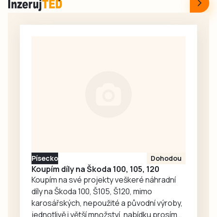
marně. Ve 14.36
došlo ve čtvrtek 6.
společnost ČEVAK
srpna krátce po
zveřejnila, že
13. hodině ke
velká havárie se
střetu nákladního
týká Pražského a
automobilu s
Náchodského
vlakem. Provoz je
sídliště, Píseckého
do odvolání
rozcestí,…
zastaven.
Písecko
Dohodou
Koupím díly na Škoda 100, 105, 120
Koupím na své projekty veškeré náhradní
díly na Škoda 100, Š105, Š120, mimo
karosářských, nepoužité a původní výroby,
jednotlivě i větší množství, nabídku prosím