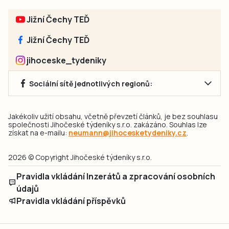
Jižní Čechy TEĎ
Jižní Čechy TEĎ
jihoceske_tydeniky
Sociální sítě jednotlivých regionů:
Jakékoliv užití obsahu, včetně převzetí článků, je bez souhlasu
společnosti Jihočeské týdeníky s.r.o. zakázáno. Souhlas lze
získat na e-mailu:
neumann@jihocesketydeniky.cz
.
2026 © Copyright Jihočeské týdeníky s.r.o.
Pravidla vkládání Inzerátů a zpracování osobních
údajů
Pravidla vkládání příspěvků