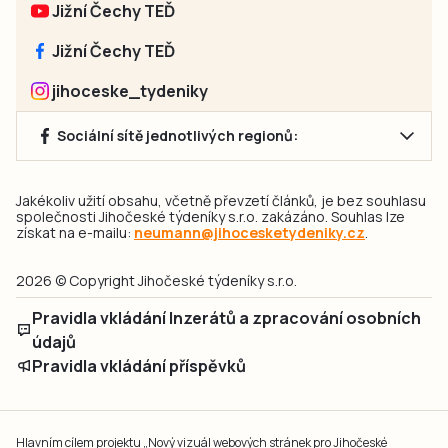
Jižní Čechy TEĎ
Jižní Čechy TEĎ
jihoceske_tydeniky
Sociální sítě jednotlivých regionů:
Jakékoliv užití obsahu, včetně převzetí článků, je bez souhlasu
společnosti Jihočeské týdeníky s.r.o. zakázáno. Souhlas lze
získat na e-mailu:
neumann@jihocesketydeniky.cz
.
2026 © Copyright Jihočeské týdeníky s.r.o.
Pravidla vkládání Inzerátů a zpracování osobních
údajů
Pravidla vkládání příspěvků
Hlavním cílem projektu „Nový vizuál webových stránek pro Jihočeské