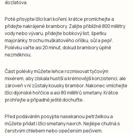
dozlatova.
Poté přisypte lžíci kari koření, krátce promíchejte a
přidejte nakrájené brambory. Zalijte přibližně 800 mililitry
vody nebo vývaru, přidejte bobkový list, špetku
majoránky, trochu muškátového oříšku, sůl a pepř.
Polévku vařte asi 20 minut, dokud brambory úplně
nezměknou.
Část polévky můžete lehce rozmixovat tyčovým
mixérem, aby získala hustší a krémovější konzistenci, ale
zároveň v ní zůstaly kousky brambor. Nakonec vmíchejte
lžíci dijonské hořčice a asi 80 mililitrů smetany. Krátce
prohřejte a případně ještě dochuťte.
Před podáváním posypte nasekanou petrželkou a
můžete přidat i lžíci smetany navrch. Nejlépe chutná s
čerstvým chlebem nebo opečeným pečivem.