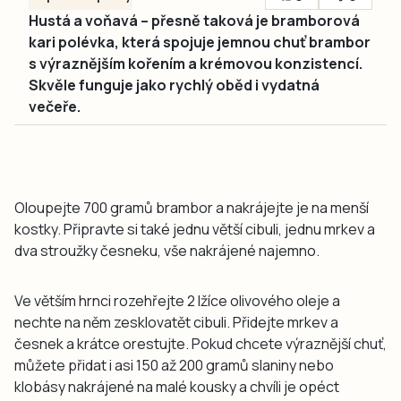
Hustá a voňavá – přesně taková je bramborová
kari polévka, která spojuje jemnou chuť brambor
s výraznějším kořením a krémovou konzistencí.
Skvěle funguje jako rychlý oběd i vydatná
večeře.
Oloupejte 700 gramů brambor a nakrájejte je na menší
kostky. Připravte si také jednu větší cibuli, jednu mrkev a
dva stroužky česneku, vše nakrájené najemno.
Ve větším hrnci rozehřejte 2 lžíce olivového oleje a
nechte na něm zesklovatět cibuli. Přidejte mrkev a
česnek a krátce orestujte. Pokud chcete výraznější chuť,
můžete přidat i asi 150 až 200 gramů slaniny nebo
klobásy nakrájené na malé kousky a chvíli je opéct