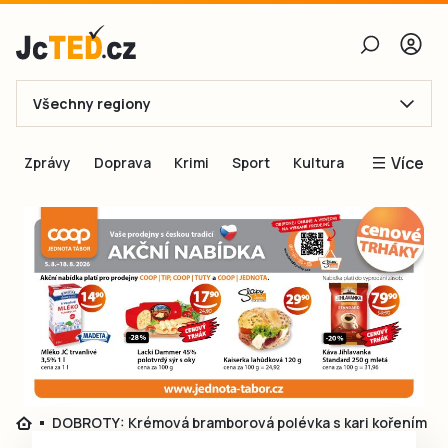
Všechny regiony
E-mail
Více
Zprávy
Doprava
Krimi
Sport
Kultura
Heslo
Blogy
Obnovit heslo
Inspirace
Čtenáři píší
Přihlásit se
Speciální přílohy
Přihlásit se přes Facebook
Inzerce
Ještě nemám účet, chci se
Registrovat
DOBROTY: Krémová bramborová polévka s kari kořením