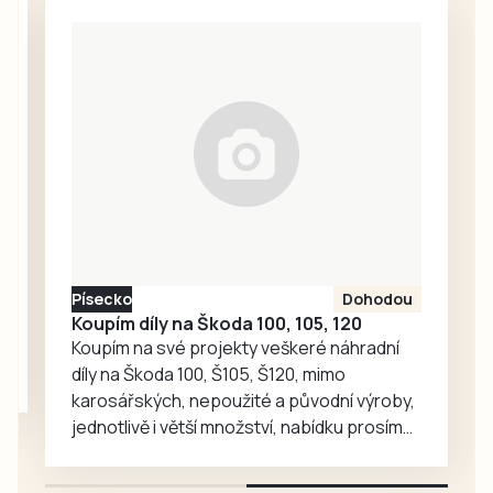
zkušené posádky
volantem je pod
výjimečnou
silným vlivem
událost. Právě to
alkoholu. Dechová
zažili v úterý 4.
zkouška ukázala
srpna strakoničtí
téměř…
záchranáři.
Nejprve pomáhali
novopečené
mamince a
holčičce na
čerpací stanici,
Písecko
Dohodou
krátce nato
Koupím díly na Škoda 100, 105, 120
asistovali u
Koupím na své projekty veškeré náhradní
porodu chlapečka
díly na Škoda 100, Š105, Š120, mimo
jen…
karosářských, nepoužité a původní výroby,
jednotlivě i větší množství, nabídku prosím
pouze na e-mail: svorpi@seznam.cz.