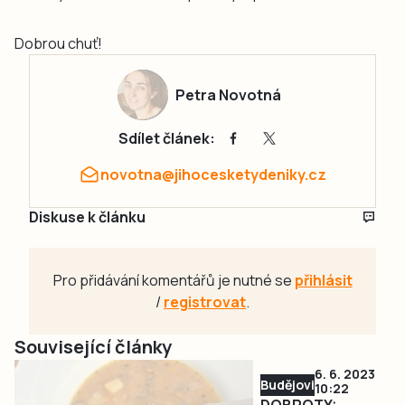
Dobrou chuť!
Petra Novotná
Sdílet článek:
novotna@jihocesketydeniky.cz
Diskuse k článku
Pro přidávání komentářů je nutné se
přihlásit
/
registrovat
.
Související články
6. 6. 2023
Budějovicko
10:22