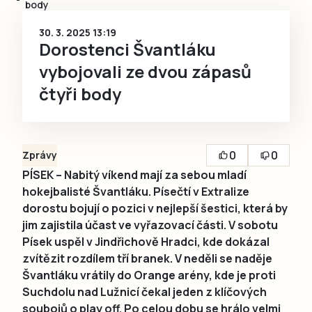
body
30. 3. 2025 13:19
Dorostenci Švantláku
vybojovali ze dvou zápasů
čtyři body
0
0
Zprávy
PÍSEK – Nabitý víkend mají za sebou mladí
hokejbalisté Švantláku. Písečtí v Extralize
dorostu bojují o pozici v nejlepší šestici, která by
jim zajistila účast ve vyřazovací části. V sobotu
Písek uspěl v Jindřichově Hradci, kde dokázal
zvítězit rozdílem tří branek. V neděli se naděje
Švantláku vrátily do Orange arény, kde je proti
Suchdolu nad Lužnicí čekal jeden z klíčových
soubojů o play off. Po celou dobu se hrálo velmi