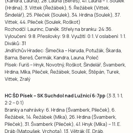
(Kandra, Launa), 28. Launa (Bereš), 41. Launa – 1. Soulek
(Hrdina), 3. Vittek (Řežábek), 5. Řežábek (Vittek,
Šindelář), 25. Pileček (Soulek), 34. Hrdina (Soulek), 37.
Vittek, 44. Pileček (Soulek, Roškot)
Rozhodčí: Laurinc, Daněk. Střely na branku: 24:36.
Vyloučení: 9:8. Přesilovky: 9:8. Využití: 0:1. V oslabení: 1:1.
Diváků: 31
Jindřichův Hradec: Šimečka – Haruda, Potužák, Škarda,
Barna, Bereš, Čermák, Kandra, Launa, Poleč
Písek: Furiš – Hnyk, Novotný, Roškot, Šindelář, Švamberk,
Hrdina, Míka, Pileček, Řežábek, Soulek, Štěpán, Turek,
Vittek, Zralý
HC ŠD Písek – SK Suchdol nad Lužnicí 6:7pp
(3:3, 1:1,
2:2 – 0:1)
Branky a nahrávky: 6. Hrdina (Švamberk, Pileček), 6.
Řežábek, 14. Řežábek (Míka), 26. Hrdina (Švamberk,
Pileček), 31. Švamberk (Pileček), 41. Hnyk (Míka) – 11. E.
Dráb (Matoušek, Vrchota), 13. Větrák (E. Dráb,