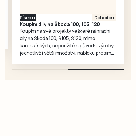
Písecko
Dohodou
Koupím díly na Škoda 100, 105, 120
Koupím na své projekty veškeré náhradní
díly na Škoda 100, Š105, Š120, mimo
karosářských, nepoužité a původní výroby,
jednotlivě i větší množství, nabídku prosím
pouze na e-mail: svorpi@seznam.cz.