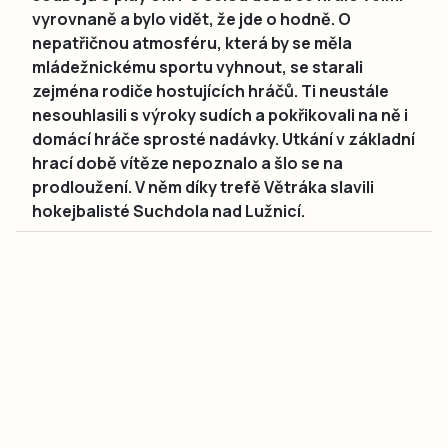
vyrovnaně a bylo vidět, že jde o hodně. O
nepatřičnou atmosféru, která by se měla
mládežnickému sportu vyhnout, se starali
zejména rodiče hostujících hráčů. Ti neustále
nesouhlasili s výroky sudích a pokřikovali na ně i
domácí hráče sprosté nadávky. Utkání v základní
hrací době vítěze nepoznalo a šlo se na
prodloužení. V něm díky trefě Větráka slavili
hokejbalisté Suchdola nad Lužnicí.