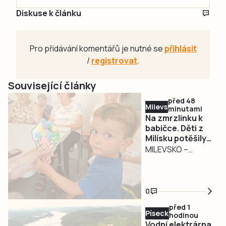
Diskuse k článku
Pro přidávání komentářů je nutné se
přihlásit
/
registrovat
.
Související články
před 48
Milevsko
minutami
Na zmrzlinku k
babičce. Děti z
Milísku potěšily
seniory
MILEVSKO –
Dětský smích,
zmrzlina a
povídání o životě.
0
Tak vypadalo
před 1
středeční
Písecko
hodinou
dopoledne 5.
Vodní elektrárna