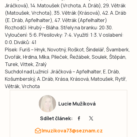
Jiráčková), 14. Matoušek (Vrchota, A. Dráb), 29. Větrák
(Matoušek, Vrchota), 35. Větrák (Krásová), 42. A. Dráb
(E. Dráb, Apfelhalter), 47. Větrák (Apfelhalter)
Rozhodčí: Hrubý – Bláha. Střely na branku: 20:30.
Vyloučení: 5:6. Přesilovky: 7:4. Využití: 1:3. V oslabení:
0:0. Diváků: 41
Písek: Furiš – Hnyk, Novotný, Roškot, Šindelář, Švamberk,
Dvořák, Hrdina, Míka, Pileček, Řežábek, Soulek, Štěpán,
Turek, Vittek, Zralý
Suchdol nad Lužnicí: Jiráčková – Apfelhalter, E. Dráb,
Košumberský, A. Dráb, Krása, Krásová, Matoušek, Rytíř,
Větrák, Vrchota
Lucie Mužíková
Sdílet článek:
lmuzikova73@seznam.cz