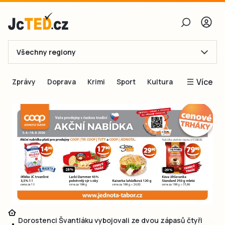
Všechny regiony
E-mail
Více
Zprávy
Doprava
Krimi
Sport
Kultura
Heslo
Blogy
Obnovit heslo
Inspirace
Čtenáři píší
Přihlásit se
Speciální přílohy
Přihlásit se přes Facebook
Inzerce
Ještě nemám účet, chci se
Registrovat
Dorostenci Švantláku vybojovali ze dvou zápasů čtyři