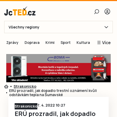
Všechny regiony
E-mail
Více
Zprávy
Doprava
Krimi
Sport
Kultura
Heslo
Blogy
Obnovit heslo
Inspirace
Čtenáři píší
Přihlásit se
Speciální přílohy
Strakonicko
Přihlásit se přes Facebook
Inzerce
ERÚ prozradil, jak dopadlo trestní oznámení kvůli
odstávkám tepla na Šumavské
Ještě nemám účet, chci se
Registrovat
7. 4. 2022 10:27
Strakonicko
ERÚ prozradil, jak dopadlo