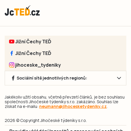
Jižní Čechy TEĎ
Jižní Čechy TEĎ
jihoceske_tydeniky
Sociální sítě jednotlivých regionů:
Jakékoliv užití obsahu, včetně převzetí článků, je bez souhlasu
společnosti Jihočeské týdeníky s.r.o. zakázáno. Souhlas lze
získat na e-mailu:
neumann@jihocesketydeniky.cz
.
2026 © Copyright Jihočeské týdeníky s.r.o.