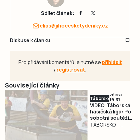
Sdílet článek:
elias@jihocesketydeniky.cz
Diskuse k článku
Pro přidávání komentářů je nutné se
přihlásit
/
registrovat
.
Související články
včera
Táborsko
19:37
VIDEO. Táborská
hasičská liga: Po
sobotní soutěži
v Božejovicích a
TÁBORSKO –
noční diskotéce
Víkend přinesl
přišla prověrka v
osmé a deváté