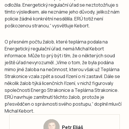
odložila. Energetický regulační úřad se neztotožňuje s
tímto výsledkem, ale neznáme jeho důvody, jelikož nám
policie žádné konkrétní nesdělila. ERÚ totiž není
poškozenou stranou,“ vysvětluje Kebort.
O přesném počtu žalob, které teplárna podala na
Energetický regulační úřad, nemá Michal Kebort
informace. Může to prý být i tím, že o některých soud
ještě úřad nevyrozuměl. „Víme o tom, že byla podána
mimo jiné žaloba na nečinnost, kterou však už Teplárna
Strakonice vzala zpět a soud řízení o ní zastavil. Dále se
několik žalob týká licenčních řízení, v nichž figurovaly
společnosti Energo Strakonice a Teplárna Strakonice.
ERÚ navrhuje zamítnutí těchto žalob, protože je
přesvědčen o správnosti svého postupu,“ doplnil mluvčí
Michal Kebort.
Petr Eliáš