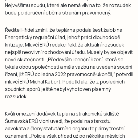
Nejvyššímu soudu, které ale nemá vliv na to, že rozsudek
bude po doručení oběma stranám pravomocný.
Ředitel Hřídel zmínil, že teplárna podala šest žalob na
Energetický regulační úřad, jehož práci dlouhodobě
kritizuje. Mluvčí ERÚ redakci řekl, že aktuální rozsudek
nejspíš neovlivní rozhodování úřadu. Musely by se objevit
nové skutečnosti. „Především licenční řízení, která se
týkala obou společností a měla vazbu na uvedená soudní
řízení, již ERÚ do ledna 2022 pravomocně ukončil,“ potvrdil
mluvčí ERÚ Michal Kebort. Podotkl ale, že z posledních
soudních sporů ještě nebyl vyhotoven písemný
rozsudek.
Kvůli omezení dodávek tepla na strakonické sídliště
Šumavská ERÚ vloni uvedl, že podal na starostu,
advokáta a členy statutárního orgánu teplárny trestní
oznámení. „Policie však případ už po několika měsících