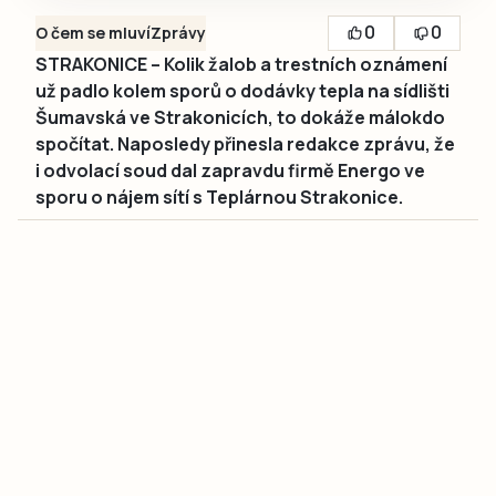
0
0
O čem se mluví
Zprávy
STRAKONICE – Kolik žalob a trestních oznámení
už padlo kolem sporů o dodávky tepla na sídlišti
Šumavská ve Strakonicích, to dokáže málokdo
spočítat. Naposledy přinesla redakce zprávu, že
i odvolací soud dal zapravdu firmě Energo ve
sporu o nájem sítí s Teplárnou Strakonice.