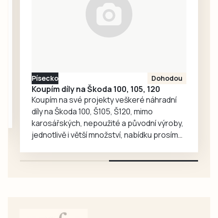
členy….
přehradu
přívozem na
Frýdavu.
Tentokrát naštěstí
šlo o zranění
lehčího
Písecko
Dohodou
charakteru, hlavně
Koupím díly na Škoda 100, 105, 120
odřeniny, a…
Koupím na své projekty veškeré náhradní
díly na Škoda 100, Š105, Š120, mimo
karosářských, nepoužité a původní výroby,
jednotlivě i větší množství, nabídku prosím
pouze na e-mail: svorpi@seznam.cz.