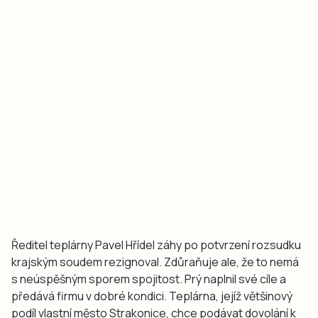
Ředitel teplárny Pavel Hřídel záhy po potvrzení rozsudku
krajským soudem rezignoval. Zdůraňuje ale, že to nemá
s neúspěšným sporem spojitost. Prý naplnil své cíle a
předává firmu v dobré kondici. Teplárna, jejíž většinový
podíl vlastní město Strakonice, chce podávat dovolání k