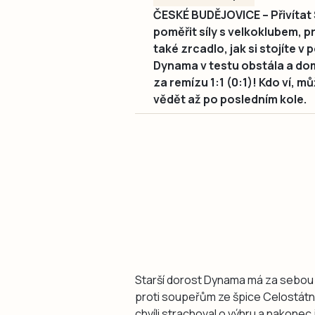
ČESKÉ BUDĚJOVICE – Přivítat 
poměřit síly s velkoklubem, pr
také zrcadlo, jak si stojíte 
Dynama v testu obstála a dom
za remízu 1:1 (0:1)! Kdo ví, m
vědět až po posledním kole.
Starší dorost Dynama má za sebou dvě
proti soupeřům ze špice Celostátní 
chvíli strachoval o výhru a nakonec 