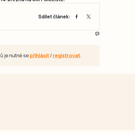
Sdílet článek:
ů je nutné se
přihlásit
/
registrovat
.