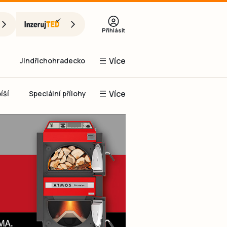
Přihlásit
Více
Jindřichohradecko
Více
íší
Speciální přílohy
Prachaticko
Inzerce
Obnovit heslo
řihlásit se
it se přes Facebook
čet, chci se
Registrovat