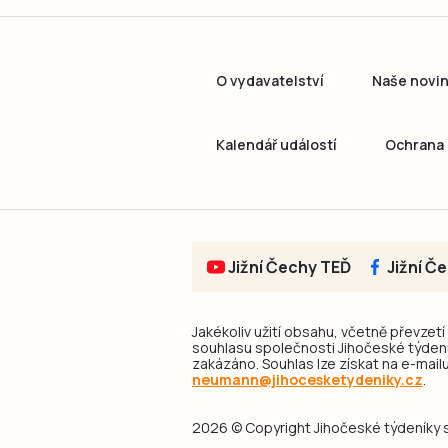
O vydavatelství
Naše novi
Kalendář událostí
Ochrana 
Jižní Čechy TEĎ
Jižní Č
Jakékoliv užití obsahu, včetně převzetí
souhlasu společnosti Jihočeské týdeník
zakázáno. Souhlas lze získat na e-mailu
neumann@jihocesketydeniky.cz
.
2026 © Copyright Jihočeské týdeníky s.