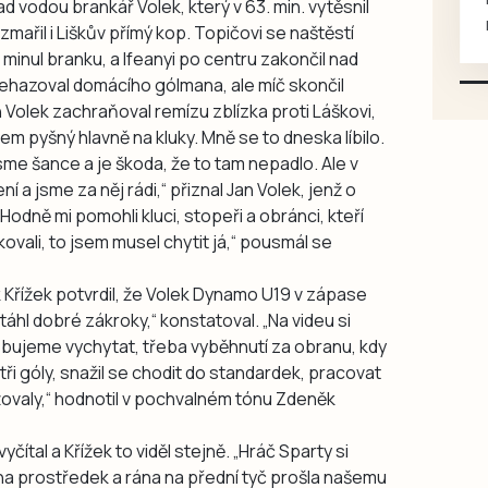
d vodou brankář Volek, který v 63. min. vytěsnil
mazlivé, ihned k odběru.
zmařil i Liškův přímý kop. Topičovi se naštěstí
 minul branku, a Ifeanyi po centru zakončil nad
ehazoval domácího gólmana, ale míč skončil
n Volek zachraňoval remízu zblízka proti Láškovi,
em pyšný hlavně na kluky. Mně se to dneska líbilo.
sme šance a je škoda, že to tam nepadlo. Ale v
ní a jsme za něj rádi,“ přiznal Jan Volek, jenž o
dně mi pomohli kluci, stopeři a obránci, kteří
ovali, to jsem musel chytit já,“ pousmál se
Křížek potvrdil, že Volek Dynamo U19 v zápase
ytáhl dobré zákroky,“ konstatoval. „Na videu si
ebujeme vychytat, třeba vyběhnutí za obranu, kdy
 tři góly, snažil se chodit do standardek, pracovat
žovaly,“ hodnotil v pochvalném tónu Zdeněk
čítal a Křížek to viděl stejně. „Hráč Sparty si
o na prostředek a rána na přední tyč prošla našemu