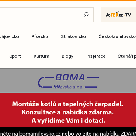
dějovicko
Písecko
Strakonicko
Českokrumlovsko
E-mail
Sport
Kultura
Blogy
Inspirace
Čtenáři p
Heslo
P
Přihlás
Ještě nemám ú