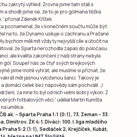
hu zakrytý výhled. Zrovna jsme tam stáli s
a shodli jsme se, že to je pro gólmana těžká
,“ přiznal Zdeněk Křížek.
šta poznamenal, že v konečném součtu může být
el na to, že Dynamo usiluje o záchranu a Pražané
„My bychom měli mít vždy ty nejvyšší cíle a útočit na
litoval, že Sparta nerozhodla zápas do poločasu.
ncí, ale kvalita zakončení z naší strany nebyla
en gól. Soupeř nás ze čtyř svých brejkových
jmě jsme mohli vyhrát, ale musíme si přiznat, že
dvakrát měl jasnou vyloženou šanci. Takový je
 a domácí celek bez nápovědy sám pochválil: „I
udržení, za mne to byl od nich velmi dobrý výkon. Z
obrých fotbalových věcí,“ udělal Martin Kumšta
 na umělce.
ČB ak. – Sparta Praha 1:1 (0:1), 73. Zeman – 33.
Dimitrov. ŽK 4:1. Diváci: 100. I. liga mladšího
Praha 5:2 (1:1), Sedláček 2, Krejčíček, Kubát,
 14. března na UMT Složiště.