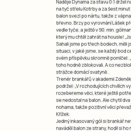
Naděje Dynama za stavu 0:1 držel na
na tyč střelu Kotrby a za šest minut 
balon svezl po nártu, takže z vápna
břevno. Brzy po vyrovnání Lášek př
vedle tyče, a ještě v 90. min. gólma
který mu chtěl zahrát na housle! „Js
Sahali jsme po třech bodech, měli j
situaci, v jaké jsme, se každý bod ce
svém příspěvku skromně pomlčel: „Ho
toho hodně zblokovali. A co nezblok
strážce domácí svatyně.
Trenér brankářů v akademii Zdeněk 
podržel: „V rozhodujících chvílích v
rozebereme věci, které ještě potř
se nedostal na balon. Ale chytil dva
nohama, takže pozitivní věci převa
Křížek.
Jediný inkasovaný gól si brankář nevy
naváděl balon ze strany, hodil si h