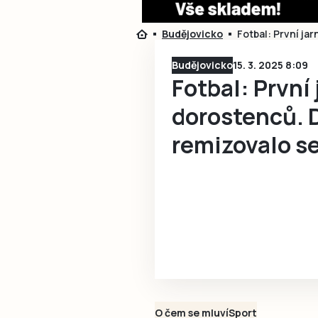
Budějovicko
Fotbal: První j
Budějovicko
15. 3. 2025 8:09
Fotbal: První 
dorostenců.
remizovalo s
O čem se mluví
Sport