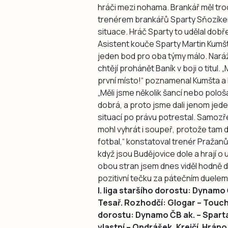
hráči mezi nohama. Brankář měl troc
trenérem brankářů Sparty Sňozíkem 
situace. Hráč Sparty to udělal dobře
Asistent kouče Sparty Martin Kum
jeden bod pro oba týmy málo. Naráž
chtějí prohánět Baník v boji o titul. 
první místo!“ poznamenal Kumšta a 
„Měli jsme několik šancí nebo pološa
dobrá, a proto jsme dali jenom jed
situací po právu potrestal. Samozře
mohl vyhrát i soupeř, protože tam 
fotbal,“ konstatoval trenér Pražanů
když jsou Budějovice dole a hrají o 
obou stran jsem dnes viděl hodně d
pozitivní tečku za pátečním duelem
I. liga staršího dorostu: Dynamo 
Tesař. Rozhodčí: Glogar – Toucha, 
dorostu: Dynamo ČB ak. – Sparta 
vlastní – Ondrášek, Krejčí. Hráno