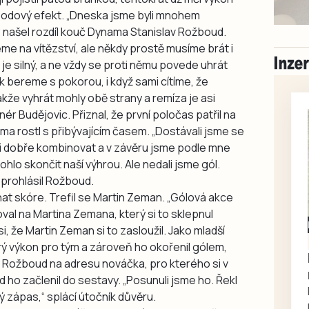
bodový efekt. „Dneska jsme byli mnohem
,“ našel rozdíl kouč Dynama Stanislav Rožboud.
me na vítězství, ale někdy prostě musíme brát i
je silný, a ne vždy se proti němu povede uhrát
k bereme s pokorou, i když sami cítíme, že
takže vyhrát mohly obě strany a remíza je asi
nér Budějovic. Přiznal, že první poločas patřil na
ma rostl s přibývajícím časem. „Dostávali jsme se
ni dobře kombinovat a v závěru jsme podle mne
mohlo skončit naší výhrou. Ale nedali jsme gól.
“ prohlásil Rožboud.
t skóre. Trefil se Martin Zeman. „Gólová akce
oval na Martina Zemana, který si to sklepnul
Milevsko
si, že Martin Zeman si to zasloužil. Jako mladší
Zdarma / za odvoz
ý výkon pro tým a zároveň ho okořenil gólem,
Daruji do dobrých
av Rožboud na adresu nováčka, pro kterého si v
rukou kotě
d ho začlenil do sestavy. „Posunuli jsme ho. Řekl
Daruji do dobrých rukou
ý zápas,“ splácí útočník důvěru.
kotě-kočka, odčervené,