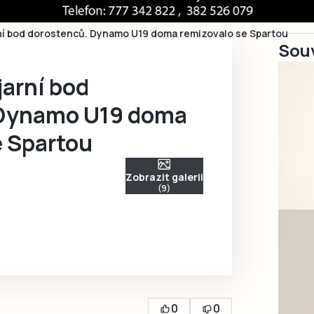
arní bod dorostenců. Dynamo U19 doma remizovalo se Spartou
Souv
jarní bod
 Dynamo U19 doma
e Spartou
Zobrazit galerii
(9)
0
0