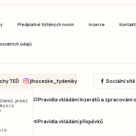
ny
Předplatné tištěných novin
Inzerce
Kontakt
osobních údajů
echy TEĎ
jihoceske_tydeniky
Sociální sít
Pravidla vkládání Inzerátů a zpracování
 článků, je bez
y s.r.o.
:
Pravidla vkládání příspěvků
r.o.