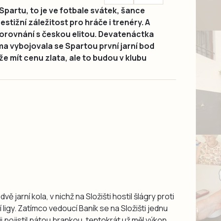
Spartu, to je ve fotbale svátek, šance
estižní záležitost pro hráče i trenéry. A
v porovnání s českou elitou. Devatenáctka
a vybojovala se Spartou první jarní bod
ůže mít cenu zlata, ale to budou v klubu
 jarní kola, v nichž na Složišti hostil šlágry proti
ligy. Zatímco vedoucí Baník se na Složišti jednu
ji pojistil pátou brankou, tentokrát už měl výkon