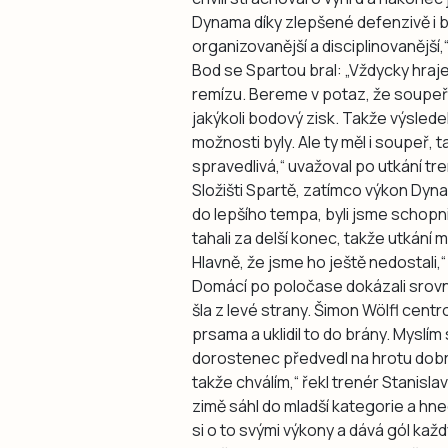
Dynama díky zlepšené defenzivě i 
organizovanější a disciplinovanější
Bod se Spartou bral: „Vždycky hraje
remízu. Bereme v potaz, že soupeř 
jakýkoli bodový zisk. Takže výslede
možnosti byly. Ale ty měl i soupeř, 
spravedlivá,“ uvažoval po utkání tre
Složišti Spartě, zatímco výkon Dyna
do lepšího tempa, byli jsme schop
tahali za delší konec, takže utkání 
Hlavně, že jsme ho ještě nedostali,
Domácí po poločase dokázali srovna
šla z levé strany. Šimon Wölfl centr
prsama a uklidil to do brány. Myslím 
dorostenec předvedl na hrotu dobr
takže chválím,“ řekl trenér Stanisl
zimě sáhl do mladší kategorie a hne
si o to svými výkony a dává gól každ