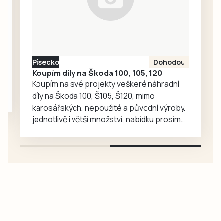
písecká kapela
Hogo Fogo Band.
Písecko
Dohodou
Koupím díly na Škoda 100, 105, 120
Koupím na své projekty veškeré náhradní
díly na Škoda 100, Š105, Š120, mimo
karosářských, nepoužité a původní výroby,
jednotlivě i větší množství, nabídku prosím
pouze na e-mail: svorpi@seznam.cz.