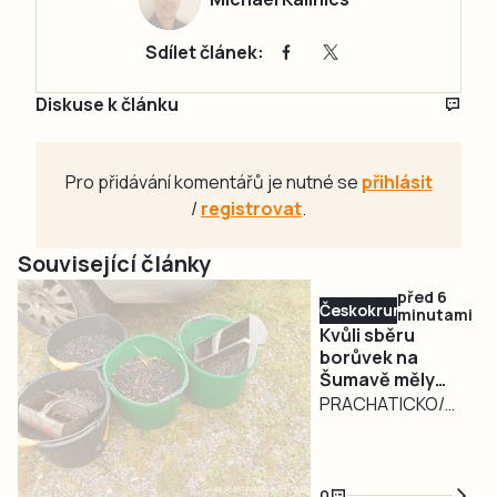
Sdílet článek:
Diskuse k článku
Pro přidávání komentářů je nutné se
přihlásit
/
registrovat
.
Související články
před 6
Českokrumlovsko
minutami
Kvůli sběru
borůvek na
Šumavě měly
padnout i facky
PRACHATICKO/
ČESKOKRUMLOVSKO
– Nebezpečné
kouření v lese a
0