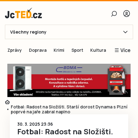
Všechny regiony
E-mail
Více
Zprávy
Doprava
Krimi
Sport
Kultura
Heslo
Blogy
Obnovit heslo
Inspirace
Čtenáři píší
Přihlásit se
Speciální přílohy
Přihlásit se přes Facebook
Inzerce
Fotbal: Radost na Složišti. Starší dorost Dynama s Plzní
poprvé na jaře zabral naplno
Ještě nemám účet, chci se
Registrovat
30. 3. 2025 23:36
Fotbal: Radost na Složišti.