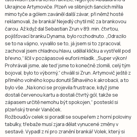
Ukrajince Artymoviče. Plzeň ve slibných šancích mířila
mimo tyče a gólem zaváněl další závar, při němž hosté
reklamovali, že brankář Nejedlý chytil míč za brankovou
čarou. Až když dal Sebastian Zrun v 89. min. čtvrtou,
pojišťovací branku Dynama, bylo rozhodnuto. „Odrazilo
se to na vápno, vyvalilo se to, já jsem si to zpracoval,
zachoval jsem chladnou hlavu, udělal kličku a vystřelil pod
břevno,“ líčil v pozápasové euforii mladík. „Super výkon!
Prohrávali jsme, ale teď jsme to konečně zlomili, celý tým
bojoval, bylo to výborný,“ chválil si Zrun. Artymovič ještě z
přímého volného kopu donutil Šilhavého k akrobacii, a to
bylo vše. „Na konci se projevila frustrace, když jsme
dostali červenou kartu a dostali čtvrtý gól, takže se
zápasem určitě nemohu být spokojen,“ posteskl si
plzeňský trenér Vaněček.
Rožboudův celek si poradil se soupeřem z horní poloviny
tabulky, třebaže musí zjara dělat vynucené změny v
sestavě. Vypadl z ní pro zranění brankář Volek, který si