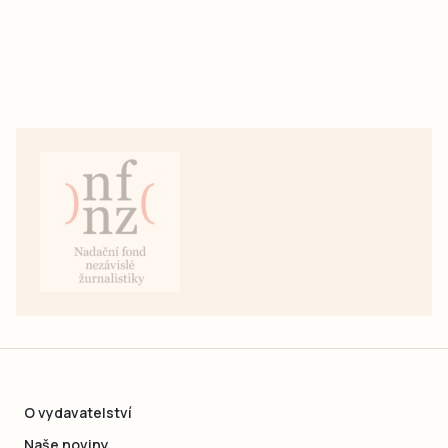
O vydavatelství
Naše noviny