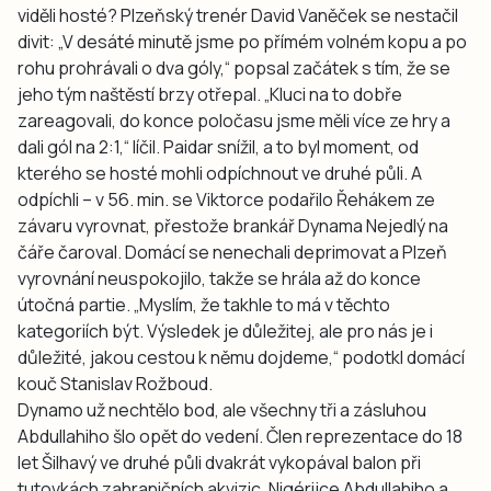
viděli hosté? Plzeňský trenér David Vaněček se nestačil
divit: „V desáté minutě jsme po přímém volném kopu a po
rohu prohrávali o dva góly,“ popsal začátek s tím, že se
jeho tým naštěstí brzy otřepal. „Kluci na to dobře
zareagovali, do konce poločasu jsme měli více ze hry a
dali gól na 2:1,“ líčil. Paidar snížil, a to byl moment, od
kterého se hosté mohli odpíchnout ve druhé půli. A
odpíchli – v 56. min. se Viktorce podařilo Řehákem ze
závaru vyrovnat, přestože brankář Dynama Nejedlý na
čáře čaroval. Domácí se nenechali deprimovat a Plzeň
vyrovnání neuspokojilo, takže se hrála až do konce
útočná partie. „Myslím, že takhle to má v těchto
kategoriích být. Výsledek je důležitej, ale pro nás je i
důležité, jakou cestou k němu dojdeme,“ podotkl domácí
kouč Stanislav Rožboud.
Dynamo už nechtělo bod, ale všechny tři a zásluhou
Abdullahiho šlo opět do vedení. Člen reprezentace do 18
let Šilhavý ve druhé půli dvakrát vykopával balon při
tutovkách zahraničních akvizic, Nigérijce Abdullahiho a