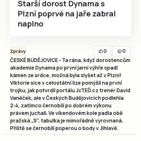
Starší dorost Dynama s
Plzní poprvé na jaře zabral
naplno
0
0
Zprávy
ČESKÉ BUDĚJOVICE - Ta rána, když dorostencům
akademie Dynama po první jarní výhře spadl
kámen ze srdce, možná byla slyšet až v Plzni!
Viktorie sice v celostátní lize pomýšlí na první
trojku, jak potvrdil portálu JcTEĎ.cz trenér David
Vaněček, ale v Českých Budějovicích podlehla
2:4, zatímco černobílí po dobrém výkonu
právem juchali. Ve víkendovém kole padla obě
pražská „S", tabulka je mimořádně vyrovnaná.
Příště se černobílí poperou o body v Jihlavě.