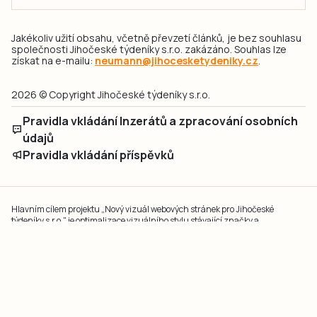
Jakékoliv užití obsahu, včetně převzetí článků, je bez souhlasu
společnosti Jihočeské týdeníky s.r.o. zakázáno. Souhlas lze
získat na e-mailu:
neumann@jihocesketydeniky.cz
.
2026 © Copyright Jihočeské týdeníky s.r.o.
Pravidla vkládání Inzerátů a zpracování osobních
údajů
Pravidla vkládání příspěvků
Hlavním cílem projektu „Nový vizuál webových stránek pro Jihočeské
týdeníky s.r.o." je optimalizace vizuálního stylu stávající značky a
modernizace grafického designu webu
jcted.cz
. Akcentována je funkčnost
uživatelského rozhraní webu, aby se stal moderním a přehledným zdrojem
důležitých a ověřených informací pro veřejnost. Projekt má zvýšit efektivitu a
zabezpečení poskytovaných služeb.
Projekt byl spolufinancován Evropskou unií z nástroje NextGenerationEU.