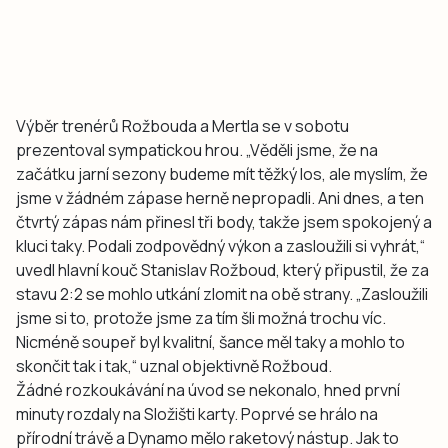
Výběr trenérů Rožbouda a Mertla se v sobotu
prezentoval sympatickou hrou. „Věděli jsme, že na
začátku jarní sezony budeme mít těžký los, ale myslím, že
jsme v žádném zápase herně nepropadli. Ani dnes, a ten
čtvrtý zápas nám přinesl tři body, takže jsem spokojený a
kluci taky. Podali zodpovědný výkon a zasloužili si vyhrát,“
uvedl hlavní kouč Stanislav Rožboud, který připustil, že za
stavu 2:2 se mohlo utkání zlomit na obě strany. „Zasloužili
jsme si to, protože jsme za tím šli možná trochu víc.
Nicméně soupeř byl kvalitní, šance měl taky a mohlo to
skončit tak i tak,“ uznal objektivně Rožboud.
Žádné rozkoukávání na úvod se nekonalo, hned první
minuty rozdaly na Složišti karty. Poprvé se hrálo na
přírodní trávě a Dynamo mělo raketový nástup. Jak to