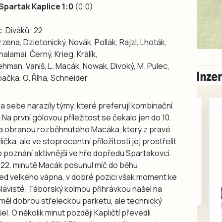
Spartak Kaplice 1:0
(0:0)
c. Diváků: 22
rzena, Dzietonický, Novák, Pollák, Rajzl, Lhoták,
alamai, Černý, Krieg, Králík,
 Behman, Vaniš, L. Macák, Nowak, Divoký, M. Pulec,
rbačka, O. Říha, Schneider
a sebe narazily týmy, které preferují kombinační
 Na první gólovou příležitost se čekalo jen do 10.
 za obranou rozběhnutého Macáka, který z pravé
čka, ale ve stoprocentní příležitosti jej prostřelit
 o poznání aktivnější ve hře dopředu Spartakovci.
22. minutě Macák posunul míč do běhu
třed velkého vápna, v dobré pozici však moment ke
 Slávisté. Táborský kolmou přihrávkou našel na
 měl dobrou střeleckou parketu, ale technický
l. O několik minut později Kapličtí převedli