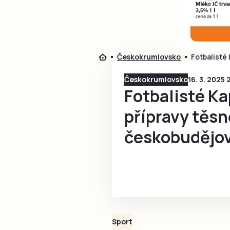
Českokrumlovsko
Fotbalisté 
Českokrumlovsko
16. 3. 2025 
Fotbalisté Ka
přípravy těsn
českobudějov
Sport