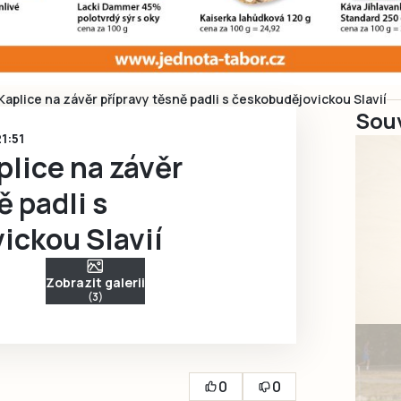
Kaplice na závěr přípravy těsně padli s českobudějovickou Slavií
Souv
21:51
plice na závěr
ě padli s
ickou Slavií
Zobrazit galerii
(3)
0
0