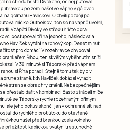
šel na středu hřiště Divokého, od něj putoval
 přihrávkou po zemi našel ve vápně v gólovce
 na gólmanu Havlíčkovi. O chvíli později po
toval míč ke Gutheisovi, ten se na vápně uvolnil,
radil. Vzápětí Divoký ve středu hřiště obral
kovci postupovali tři na jednoho, následovala
evno Havlíček vytáhl na rohový kop. Deset minut
ležitost pro domácí. V rozehrávce chyboval
d brankářem Říhou, ten skvělým vyběhnutím snížil
dokázal. V 38. minutě si Táborský před vápnem
 ranou si Říha poradil. Stejně tomu tak bylo v
 druhé straně, kdy Havlíček dokázal vyrazit
měně stran se obraz hry změnil. Nebezpečnějším
e přestalo dařit v kombinaci, často ztráceli míče
minutě se Táborský rychle rozehraným přímým
u, ale jeho pokus skončil jen v ochranné síti nad
ostali do rychlého protiútoku do otevřené
přihrávkou našel před brankou zcela volného
é příležitosti kaplickou svatyni trestuhodně