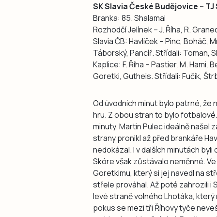
SK Slavia České Budějovice – TJ 
Branka: 85. Shalamai
Rozhodčí Jelínek – J. Říha, R. Grane
Slavia ČB: Havlíček – Pinc, Boháč, M
Táborský, Pancíř. Střídali: Toman, Sh
Kaplice: F. Říha – Pastier, M. Hami,
Goretki, Gutheis. Střídali: Fučík, Št
Od úvodních minut bylo patrné, že n
hru. Z obou stran to bylo fotbalové.
minuty. Martin Pulec ideálně našel
strany pronikl až před brankáře Havlí
nedokázal. I v dalších minutách byli
Skóre však zůstávalo neměnné. Ve 
Goretkimu, který si jej navedl na s
střele prováhal. Až poté zahrozili i
levé straně volného Lhotáka, který
pokus se mezi tři Říhovy tyče neveše