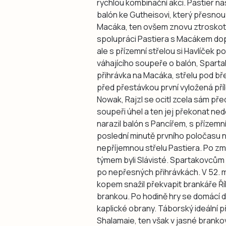
rychlou kombinační akci. Pastier na
balón ke Gutheisovi, který přesnou
Macáka, ten ovšem znovu ztroskotal
spolupráci Pastiera s Macákem dopu
ale s přízemní střelou si Havlíček po
váhajícího soupeře o balón, Sparta
přihrávka na Macáka, střelu pod bř
před přestávkou první vyložená pří
Nowak, Rajzl se ocitl zcela sám pře
soupeři úhel a ten jej překonat ne
narazil balón s Pancířem, s přízemní
poslední minutě prvního poločasu na
nepříjemnou střelu Pastiera. Po z
týmem byli Slávisté. Spartakovcům s
po nepřesných přihrávkách. V 52. 
kopem snažil překvapit brankáře Říh
brankou. Po hodině hry se domácí d
kaplické obrany. Táborský ideální 
Shalamaie, ten však v jasné brankov