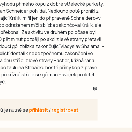
sté výhodu přímého kopu z dobré střelecké parkety.
man Schneider pohlídal. Nedlouho poté pronikl z
jící Králík, mířil jen do připravené Schneiderovy
 odraženém míči zblízka zakončoval Králík, ale
ekonal. Za aktivitu ve druhém poločase byli
ět minut později po akci z levé strany přetavil
oucí gól zblízka zakončující Vladyslav Shalamai –
pličtí dostali k nebezpečnému zakončení ve
u střílel z levé strany Pastier, křížná rána
i po faulu na Štrbačku hosté přímý kop z pravé
 při křížné střele se gólman Havlíček proletěl
yč.
ů je nutné se
přihlásit
/
registrovat
.