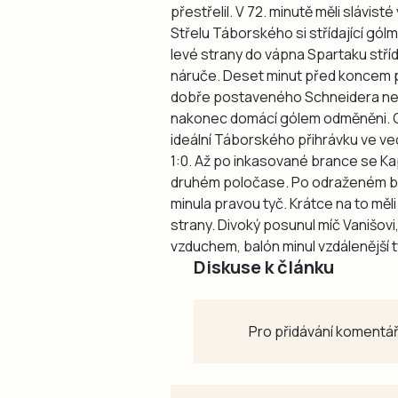
přestřelil. V 72. minutě měli slávi
Střelu Táborského si střídající gól
levé strany do vápna Spartaku střída
náruče. Deset minut před koncem po
dobře postaveného Schneidera nepř
nakonec domácí gólem odměněni. O p
ideální Táborského přihrávku ve ved
1:0. Až po inkasované brance se Ka
druhém poločase. Po odraženém balón
minula pravou tyč. Krátce na to měl
strany. Divoký posunul míč Vanišovi,
vzduchem, balón minul vzdálenější t
Diskuse k článku
Pro přidávání komentář