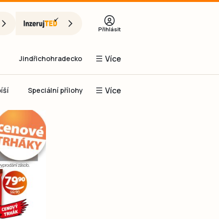
Přihlásit
Více
Jindřichohradecko
Více
íší
Speciální přílohy
Prachaticko
Inzerce
Obnovit heslo
řihlásit se
it se přes Facebook
čet, chci se
Registrovat