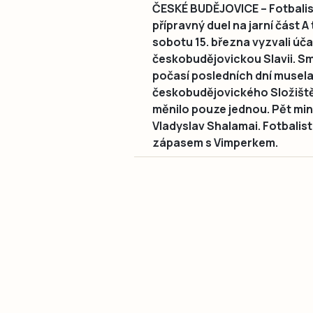
ČESKÉ BUDĚJOVICE – Fotbalist
přípravný duel na jarní část A 
sobotu 15. března vyzvali úč
českobudějovickou Slavii. Sm
počasí posledních dní musel
českobudějovického Složiště
měnilo pouze jednou. Pět min
Vladyslav Shalamai. Fotbalis
zápasem s Vimperkem.