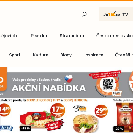
dějovicko
Písecko
Strakonicko
Českokrumlovsko
E-mail
Sport
Kultura
Blogy
Inspirace
Čtenáři p
Heslo
P
Přihlás
Ještě nemám ú