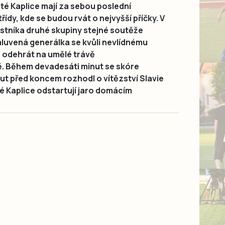
é Kaplice mají za sebou poslední
třídy, kde se budou rvát o nejvyšší příčky. V
astníka druhé skupiny stejné soutěže
luvená generálka se kvůli nevlídnému
a odehrát na umělé trávě
. Během devadesáti minut se skóre
ut před koncem rozhodl o vítězství Slavie
té Kaplice odstartují jaro domácím