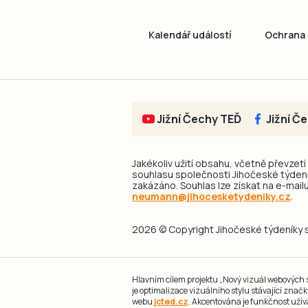
Kalendář událostí
Ochrana 
Jižní Čechy TEĎ
Jižní Č
Jakékoliv užití obsahu, včetně převzetí
souhlasu společnosti Jihočeské týdeník
zakázáno. Souhlas lze získat na e-mailu
neumann@jihocesketydeniky.cz
.
2026 © Copyright Jihočeské týdeníky s.
Hlavním cílem projektu „Nový vizuál webových st
je optimalizace vizuálního stylu stávající zna
webu
jcted.cz
. Akcentována je funkčnost uživ