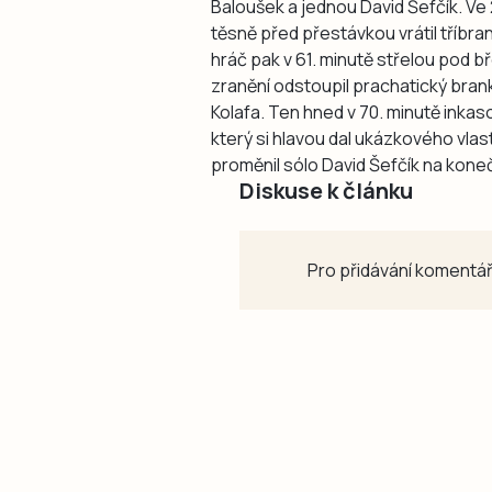
Baloušek a jednou David Šefčík. Ve 2
těsně před přestávkou vrátil tříb
hráč pak v 61. minutě střelou pod 
zranění odstoupil prachatický bran
Kolafa. Ten hned v 70. minutě inkas
který si hlavou dal ukázkového vla
proměnil sólo David Šefčík na koneč
Diskuse k článku
Pro přidávání komentář