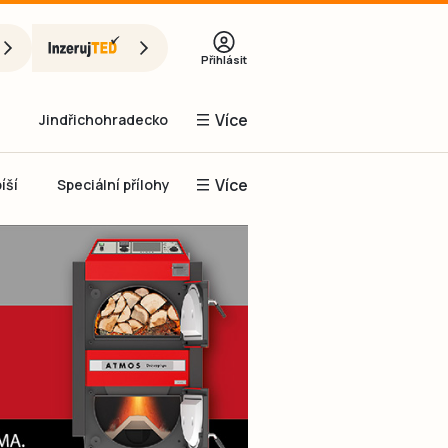
Přihlásit
Více
Jindřichohradecko
Více
íší
Speciální přílohy
Prachaticko
Inzerce
Obnovit heslo
řihlásit se
it se přes Facebook
čet, chci se
Registrovat