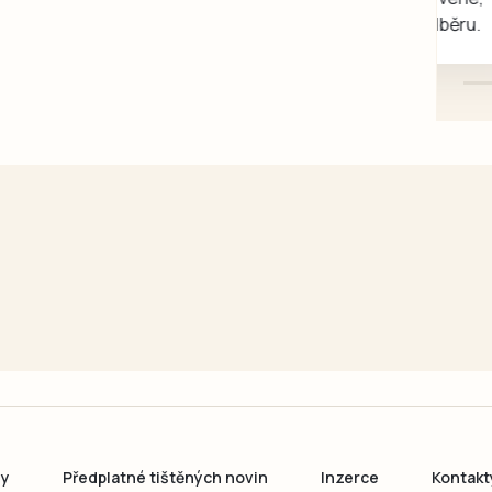
mazlivé, ihned k odběru.
ny
Předplatné tištěných novin
Inzerce
Kontakt