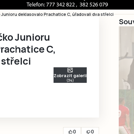
Junioru deklasovalo Prachatice C, úřadovali dva střelci
Souv
čko Junioru
rachatice C,
 střelci
Zobrazit galerii
(34)
0
0