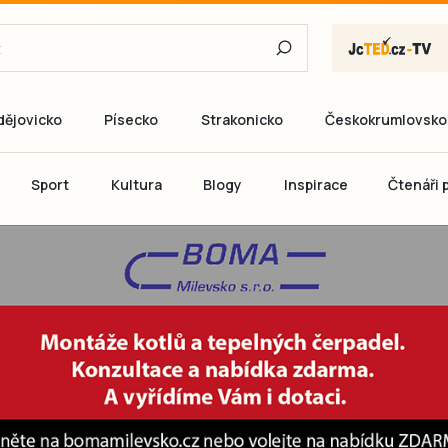
dějovicko
Písecko
Strakonicko
Českokrumlovsko
E-mail
Sport
Kultura
Blogy
Inspirace
Čtenáři p
Heslo
P
Přihlás
Ještě nemám ú