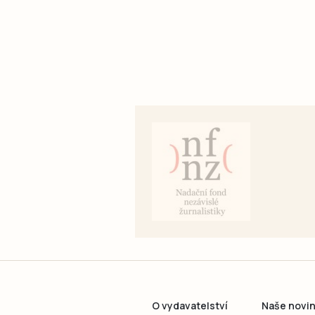
O vydavatelství
Naše novi