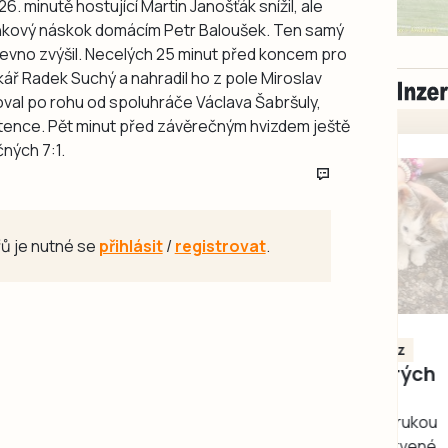
6. minutě hostující Martin Janošťák snížil, ale
rankový náskok domácím Petr Baloušek. Ten samý
břevno zvýšil. Necelých 25 minut před koncem pro
kář Radek Suchý a nahradil ho z pole Miroslav
oval po rohu od spoluhráče Václava Šabršuly,
stence. Pět minut před závěrečným hvizdem ještě
ných 7:1.
ů je nutné se
přihlásit
/
registrovat
.
Milevsko
Zdarma / za odvoz
Daruji do dobrých
rukou kotě
Daruji do dobrých rukou
kotě-kočka, odčervené,