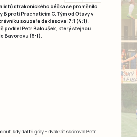
alistů strakonického béčka se proměnilo
piny B proti Prachaticím C. Tým od Otavy v
rávníku soupeře deklasoval 7:1 (4:1).
ě podílel Petr Baloušek, který stejnou
le Bavorovu (6:1).
nut, kdy dal tři góly – dvakrát skóroval Petr