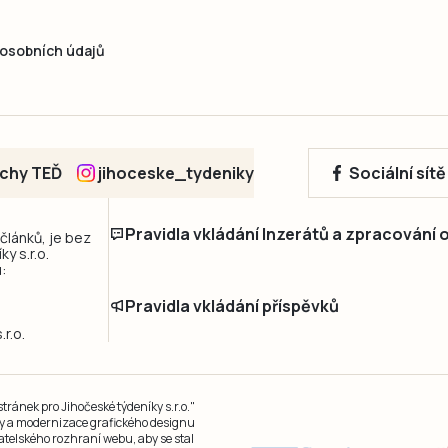
osobních údajů
echy TEĎ
jihoceske_tydeniky
Sociální sít
Pravidla vkládání Inzerátů a zpracování
 článků, je bez
y s.r.o.
:
Pravidla vkládání příspěvků
r.o.
ránek pro Jihočeské týdeníky s.r.o."
čky a modernizace grafického designu
atelského rozhraní webu, aby se stal