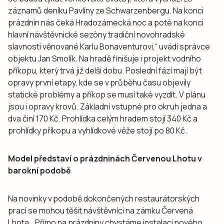
záznamů deníku Pavlíny ze Schwarzenbergu. Na konci
prázdnin nás čeká Hradozámecká noc a poté na konci
hlavní návštěvnické sezóny tradiční novohradské
slavnosti věnované Karlu Bonaventurovi,“ uvádí správce
objektu Jan Smolík. Na hradě finišuje i projekt vodního
příkopu, který trvá již delší dobu. Poslední fází mají být
opravy první etapy, kde se v průběhu času objevily
statické problémy a příkop se musí také vyzdít. V plánu
jsou i opravy krovů. Základní vstupné pro okruh jedna a
dva činí 170 Kč. Prohlídka celým hradem stojí 340 Kč a
prohlídky příkopu a vyhlídkové věže stojí po 80 Kč.
Model představí o prázdninách Červenou Lhotu v
barokní podobě
Na novinky v podobě dokončených restaurátorských
prací se mohou těšit návštěvníci na zámku Červená
Lhota. „Přímo na prázdniny chystáme instalaci nového