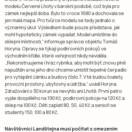
modelu Červené Lhoty v barokní podobě, což byla pro
zámek nejlepší doba. Bylo to v roce 1680 a dochovala se
jen malá mapa. Pro tvůrce modelu se tedy jednalo o
významný úkol. Výsledkem bude pouze představa, jak
mohl hypoteticky zámek vypadat. Model umístíme do
sklepní místnosti,“ informuje správce objektu Tomáš
Horyna. Opravy se týkají podkrovních pokojů ve
východním křídle, které veřejnost nikdy neviděla.
„Rekonstruujeme i hráz rybníka, aby mohl být znovu plně
napuštěn a na jeho dno chceme umístit tepelné čerpadlo
pro vytápění zámku a budovy číslo 7. V té budou toalety,
provozní prostory, ubytovny a údržba,“ uvádí Horyna.
Zdražování o 30 korun se nevyhlo ani Lhotě. První patro
vyjde dospělého na 190 Kč, podkrovní pokoje na 120 Kč a
sklep na 100 Kč. Děti zaplatí 80, 50, 40 Kč a senioři se
studenty 150, 100 a 80 Kč.
Návštěvníci Landštejna musí počítat s omezením