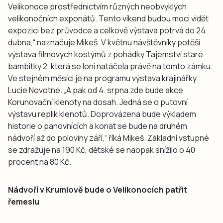
Velikonoce prostřednictvím různých neobvyklých
velikonočních exponátů. Tento víkend budou moci vidět
expozici bez průvodce a celkově výstava potrvá do 24.
dubna,“ naznačuje Mikeš. V květnu návštěvníky potěší
výstava filmových kostýmů z pohádky Tajemství staré
bambitky 2, která se loni natáčela právě na tomto zámku.
Ve stejném měsíci je na programu výstava krajinářky
Lucie Novotné. „A pak od 4. srpna zde bude akce
Korunovační klenoty na dosah. Jedná se o putovní
výstavu replik klenotů. Doprovázena bude výkladem
historie o panovnících a konat se bude na druhém
nádvoří až do poloviny září,“ říká Mikeš. Základní vstupné
se zdražuje na 190 Kč, dětské se naopak snížilo o 40
procent na 80 Kč.
Nádvoří v Krumlově bude o Velikonocích patřit
řemeslu