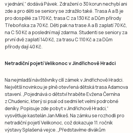
v jednání,“ dodává Pávek. Zdražení o 30 korun nechybí ani
zde a pro děti se seniory se zdražilo také. Trasa A a B je
pro dospělé za 170 Kč, trasa C za 130 Kč a Dům přírody
Třeboňska za 70 Kč. Děti pak na trase A a B zaplatí 70 Kč,
na C 50 Kč a poslední mají zdarma. Studenti se seniory za
první dvě zaplatí 140 Kč, za trasu C 110 Kč a za Dům
přírody dají 40 Kč.
Netradiční pojetí Velikonoc v Jindřichově Hradci
Na nejmladší návštěvníky cílí zámek v Jindřichově Hradci.
Největší novinkou je plně otevřená dětská trasa Adamova
stavení. „Pojednává o dětství hraběte Evžena Černína
z Chudenic, který si psal od sedmi let velmi podrobné
deníky. Popisuje zde pobyt v Jindřichově Hradci,“
vysvětluje kastelán Jan Mikeš. Na zámku se rozhodli pro
netradiční pojetí Velikonoc, což dokazuje 11. ročník
výstavy Splašená vejce. „Představíme divákům