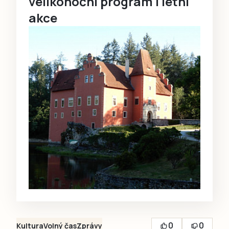
velikonoční program i letní
akce
0
0
Kultura
Volný čas
Zprávy