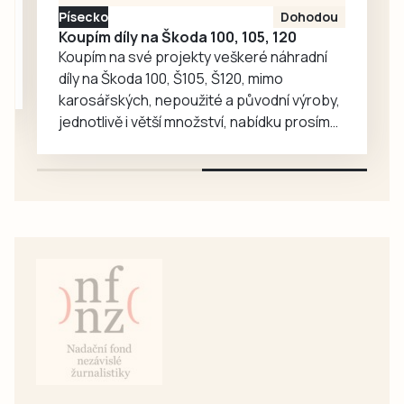
proto rozhodla, že
Písecko
Dohodou
je zájemcům
Koupím díly na Škoda 100, 105, 120
představí
Koupím na své projekty veškeré náhradní
mnohem…
díly na Škoda 100, Š105, Š120, mimo
karosářských, nepoužité a původní výroby,
jednotlivě i větší množství, nabídku prosím
pouze na e-mail: svorpi@seznam.cz.