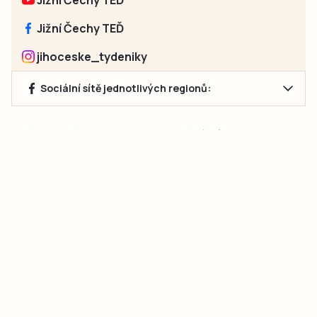
Jižní Čechy TEĎ
jihoceske_tydeniky
Sociální sítě jednotlivých regionů:
Jakékoliv užití obsahu, včetně převzetí článků, je bez souhlasu
společnosti Jihočeské týdeníky s.r.o. zakázáno. Souhlas lze
získat na e-mailu:
neumann@jihocesketydeniky.cz
.
2026 © Copyright Jihočeské týdeníky s.r.o.
Pravidla vkládání Inzerátů a zpracování osobních
údajů
Pravidla vkládání příspěvků
Hlavním cílem projektu „Nový vizuál webových stránek pro Jihočeské
týdeníky s.r.o." je optimalizace vizuálního stylu stávající značky a