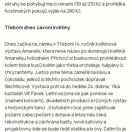
okruhy se pohybují mezi cenami 130 až 210 Kč a prohlídka
hostinských pokojů vyjde na 280 Kč.
Třeboní dnes zavoní květiny
Dnes začíná na zámku v Třeboni 14. ročník květinové
výstavy Amarelis, která nese název po dominující květině
Amarelisu hvězdném. Příchozí si budou moci prohlédnout
kolem tisíce kusů květin jako třeba orchideje, tulipány či
chryzantémy. „Letos jsme téma zaměřili na kávu a
čokoládu, jelikož si těchto pochoutek dopřávali
šlechticové. Výstava potrvá do neděle 24. dubna,“ říká
kastelán Vít Pávek. Letní sezona se pak ponese ve
znamení koncertů, divadelních produkcí a různých výstav
s historickými tanci. „V loňském roce jsme zajišťovali
požární zabezpečení z dotace a letos nás čeká
rekonstrukce a záchrana bašty, nové katovny a
projektovny, kde se bude řešit statika a krovy. Zatím to je