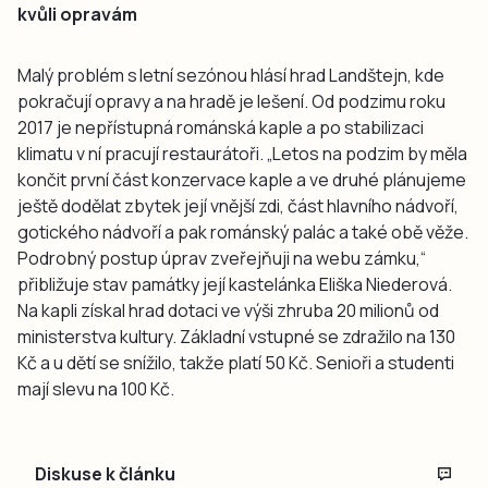
kvůli opravám
Malý problém s letní sezónou hlásí hrad Landštejn, kde
pokračují opravy a na hradě je lešení. Od podzimu roku
2017 je nepřístupná románská kaple a po stabilizaci
klimatu v ní pracují restaurátoři. „Letos na podzim by měla
končit první část konzervace kaple a ve druhé plánujeme
ještě dodělat zbytek její vnější zdi, část hlavního nádvoří,
gotického nádvoří a pak románský palác a také obě věže.
Podrobný postup úprav zveřejňuji na webu zámku,“
přibližuje stav památky její kastelánka Eliška Niederová.
Na kapli získal hrad dotaci ve výši zhruba 20 milionů od
ministerstva kultury. Základní vstupné se zdražilo na 130
Kč a u dětí se snížilo, takže platí 50 Kč. Senioři a studenti
mají slevu na 100 Kč.
Diskuse k článku