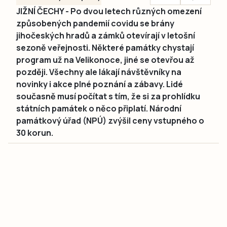
JIŽNÍ ČECHY - Po dvou letech různých omezení
způsobených pandemií covidu se brány
jihočeských hradů a zámků otevírají v letošní
sezoně veřejnosti. Některé památky chystají
program už na Velikonoce, jiné se otevřou až
později. Všechny ale lákají návštěvníky na
novinky i akce plné poznání a zábavy. Lidé
současně musí počítat s tím, že si za prohlídku
státních památek o něco připlatí. Národní
památkový úřad (NPÚ) zvýšil ceny vstupného o
30 korun.