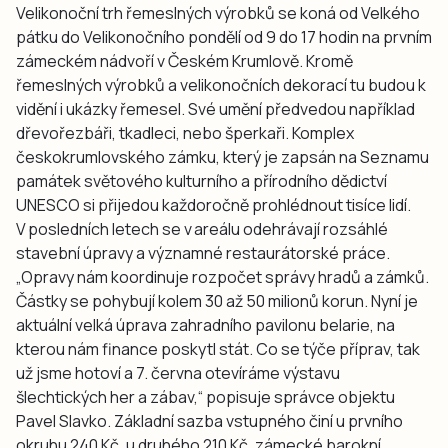
Velikonoční trh řemeslných výrobků se koná od Velkého
pátku do Velikonočního pondělí od 9 do 17 hodin na prvním
zámeckém nádvoří v Českém Krumlově. Kromě
řemeslných výrobků a velikonočních dekorací tu budou k
vidění i ukázky řemesel. Své umění předvedou například
dřevořezbáři, tkadleci, nebo šperkaři. Komplex
českokrumlovského zámku, který je zapsán na Seznamu
památek světového kulturního a přírodního dědictví
UNESCO si přijedou každoročně prohlédnout tisíce lidí.
V posledních letech se v areálu odehrávají rozsáhlé
stavební úpravy a významné restaurátorské práce.
„Opravy nám koordinuje rozpočet správy hradů a zámků.
Částky se pohybují kolem 30 až 50 milionů korun. Nyní je
aktuální velká úprava zahradního pavilonu belarie, na
kterou nám finance poskytl stát. Co se týče příprav, tak
už jsme hotoví a 7. června otevíráme výstavu
šlechtických her a zábav,“ popisuje správce objektu
Pavel Slavko. Základní sazba vstupného činí u prvního
okruhu 240 Kč, u druhého 210 Kč, zámecké barokní