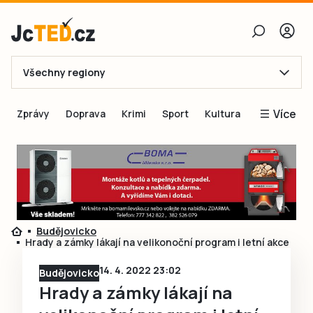
Všechny regiony
E-mail
Více
Zprávy
Doprava
Krimi
Sport
Kultura
Heslo
Blogy
Obnovit heslo
Inspirace
Čtenáři píší
Přihlásit se
Speciální přílohy
Budějovicko
Přihlásit se přes Facebook
Inzerce
Hrady a zámky lákají na velikonoční program i letní akce
Ještě nemám účet, chci se
Registrovat
14. 4. 2022 23:02
Budějovicko
Hrady a zámky lákají na