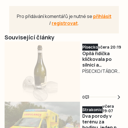
Pro přidávání komentářů je nutné se
přihlásit
/
registrovat
.
Související články
Písecko
včera 20:19
Opilá řidička
kličkovala po
silnici a
ohrožovala
PÍSECKO/TÁBORSKO
ostatní.
– Nebezpečně
Nadýchala téměř
kličkující osobní
3,3 promile
automobil
0
zaměstnal ve
středu v poledne
včera
Strakonicko
19:07
písecké policisty.
Dva porody v
Řidiči jedoucí po
terénu za
silnici I/29 ve
hodinu, jeden na