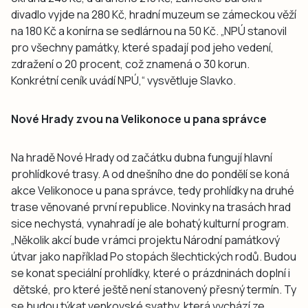
divadlo vyjde na 280 Kč, hradní muzeum se zámeckou věží
na 180 Kč a konírna se sedlárnou na 50 Kč. „NPÚ stanovil
pro všechny památky, které spadají pod jeho vedení,
zdražení o 20 procent, což znamená o 30 korun.
Konkrétní ceník uvádí NPÚ,“ vysvětluje Slavko.
Nové Hrady zvou na Velikonoce u pana správce
Na hradě Nové Hrady od začátku dubna fungují hlavní
prohlídkové trasy. A od dnešního dne do pondělí se koná
akce Velikonoce u pana správce, tedy prohlídky na druhé
trase věnované první republice. Novinky na trasách hrad
sice nechystá, vynahradí je ale bohatý kulturní program.
„Několik akcí bude v rámci projektu Národní památkový
útvar jako například Po stopách šlechtických rodů. Budou
se konat speciální prohlídky, které o prázdninách doplní i
dětské, pro které ještě není stanovený přesný termín. Ty
se budou týkat venkovské svatby, která vychází ze