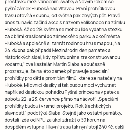
přestávku mezi vánočními svátky a Novým rokem se
pyšní zámek Hluboká nad Vltavou. První prohlídkovou
trasu otevírá v dubnu, od května pak zbylých pět. Právě
dnes tu navíc začíná akce s názvem Velikonoce na zámku
Hluboká. Až do 29. května se mohou lidé vydat na stezku
za obřími kraslicemi do zámeckého parku a okolí města
Hluboká a společně si zahrát rodinnou hru s mapou.„Na
24. dubna pak připadá Mezinárodní den památek a
historických sídel, kdy zpřístupníme zrekonstruovanou
vodárnu,“ zve kastelán Martin Slaba a současně
prozrazuje, že na léto zámek připravuje speciální
prohlídky pro děti a promítání filmů, které se natáčely na
Hluboké. Milovníci klasiky si tak budou moci vychutnat
například klasickou pohádku Pyšná princezna v pátek a
sobotu 22. a 23. července přímo na nádvoří. „Speciální
prohlídky budou i v rámci projektu Rok šlechtických
slavností,“ podotýká Slaba. Stejně jako ostatní památky,
dostali i zde od NPÚ za úkol zdražit o 30 korun na
dospělém vstupné. Hlavní trasa tak nyní stojí 240 Kč, další