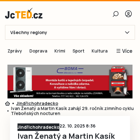
Všechny regiony
E-mail
Více
Zprávy
Doprava
Krimi
Sport
Kultura
Heslo
Blogy
Obnovit heslo
Inspirace
Čtenáři píší
Přihlásit se
Speciální přílohy
Jindřichohradecko
Přihlásit se přes Facebook
Inzerce
Ivan Ženatý a Martin Kasík zahájí 29. ročník zimního cyklu
Třeboňských nocturen
Ještě nemám účet, chci se
Registrovat
22. 10. 2025 8:36
Jindřichohradecko
Ivan Ženatý a Martin Kasík