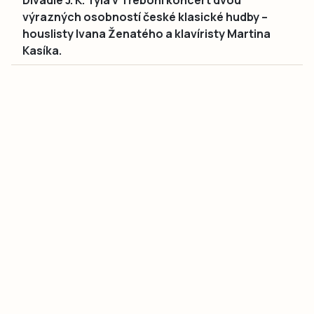
Divadle J. K. Tyla v Třeboni koncert dvou
výrazných osobností české klasické hudby –
houslisty Ivana Ženatého a klavíristy Martina
Kasíka.