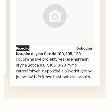
srpna, jenže
odřeniny, a…
zdaleka ne všude.
Kupodivu dokonce
ani z
jindřichohradecké
hvězdárny.
Písecko
Dohodou
Koupím díly na Škoda 100, 105, 120
Koupím na své projekty veškeré náhradní
díly na Škoda 100, Š105, Š120, mimo
karosářských, nepoužité a původní výroby,
jednotlivě i větší množství, nabídku prosím
pouze na e-mail: svorpi@seznam.cz.