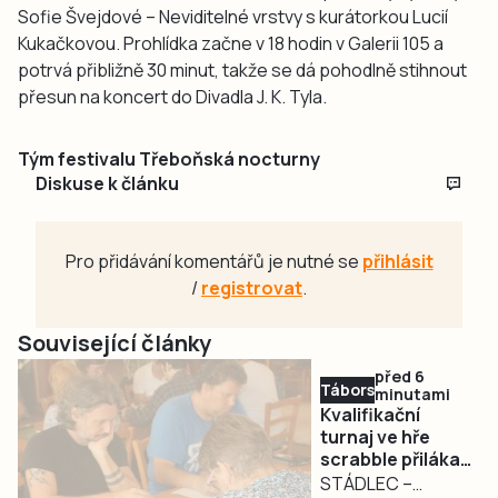
Sofie Švejdové – Neviditelné vrstvy s kurátorkou Lucií
Kukačkovou. Prohlídka začne v 18 hodin v Galerii 105 a
potrvá přibližně 30 minut, takže se dá pohodlně stihnout
přesun na koncert do Divadla J. K. Tyla.
Tým festivalu Třeboňská nocturny
Diskuse k článku
Pro přidávání komentářů je nutné se
přihlásit
/
registrovat
.
Související články
před 6
Táborsko
minutami
Kvalifikační
turnaj ve hře
scrabble přilákal
do Stádlce na
STÁDLEC –