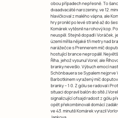
obou případech nepřesně. To šance
dvaadvacáté narozeniny, ve 12. minu
hlavičkoval z malého vápna, ale Ko
hry pronikl po levé straně až do še
Komárek vytěsnil na rohový kop. Po
neuspěl. Stejně dopadl i Voráček, j
území mířila nějaké tři metry nad br
narážečce s Prennerem míč doputov
hostující brance nepropálil. Největ
Říha, jehož vysunul Vorel, ale Řího
branky nevešlo. Výbuch emocí nastal
Schönbauera se Sypalem nejprve V
Barbotkinem vyražený míč doputoval
branky – 1:0. Z gólu se radoval i Pr
situaci dopravil balón do sítě J.Vo
signalizující ofsajd radost z gólu př
opět překombinovali domácí zadáky,
ve 43. minutě Komárek vyrazil Vorlo
Jankova.