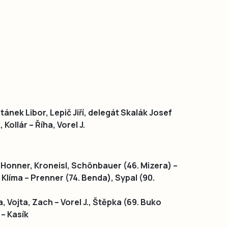
nek Libor, Lepič Jiří, delegát Skalák Josef
Kollár – Říha, Vorel J.
 Honner, Kroneisl, Schönbauer (46. Mizera) –
, Klíma – Prenner (74. Benda), Sypal (90.
a, Vojta, Zach – Vorel J., Štěpka (69. Buko
– Kasík