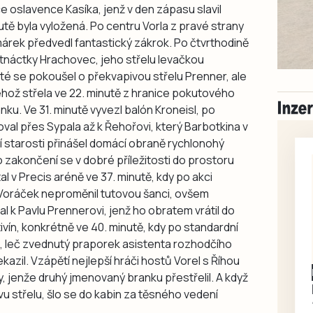
 oslavence Kasíka, jenž v den zápasu slavil
tě byla vyložená. Po centru Vorla z pravé strany
márek předvedl fantastický zákrok. Po čtvrthodině
stnáctky Hrachovec, jeho střelu levačkou
té se pokoušel o překvapivou střelu Prenner, ale
ehož střela ve 22. minutě z hranice pokutového
anku. Ve 31. minutě vyvezl balón Kroneisl, po
al přes Sypala až k Řehořovi, který Barbotkina v
ší starosti přinášel domácí obraně rychlonohý
vo zakončení se v dobré příležitosti do prostoru
 v Precis aréně ve 37. minutě, kdy po akci
oráček neproměnil tutovou šanci, ovšem
 k Pavlu Prennerovi, jenž ho obratem vrátil do
otivín, konkrétně ve 40. minutě, kdy po standardní
rel, leč zvednutý praporek asistenta rozhodčího
ekazil. Vzápětí nejlepší hráči hostů Vorel s Říhou
Písecko
Dohodou
 jenže druhý jmenovaný branku přestřelil. A když
Koupím díly na Škoda
vu střelu, šlo se do kabin za těsného vedení
100, 105, 120