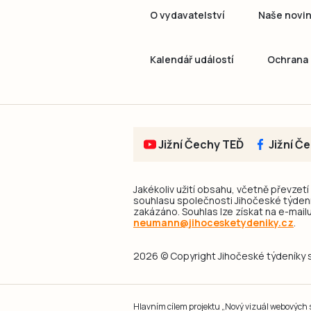
O vydavatelství
Naše novi
Kalendář událostí
Ochrana 
Jižní Čechy TEĎ
Jižní Č
Jakékoliv užití obsahu, včetně převzetí
souhlasu společnosti Jihočeské týdeník
zakázáno. Souhlas lze získat na e-mailu
neumann@jihocesketydeniky.cz
.
2026 © Copyright Jihočeské týdeníky s.
Hlavním cílem projektu „Nový vizuál webových st