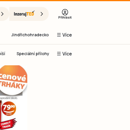
Přihlásit
Více
Jindřichohradecko
Více
íší
Speciální přílohy
Prachaticko
Inzerce
Obnovit heslo
řihlásit se
it se přes Facebook
čet, chci se
Registrovat