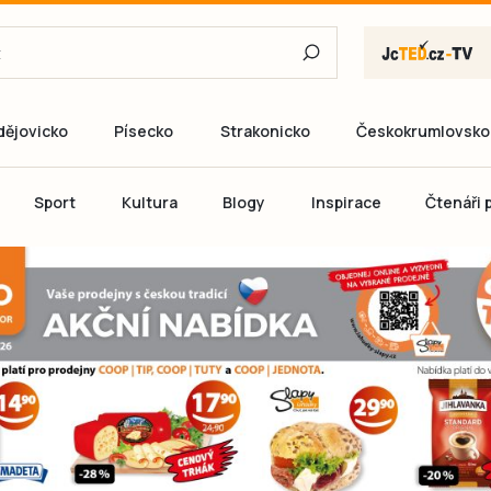
dějovicko
Písecko
Strakonicko
Českokrumlovsko
E-mail
Sport
Kultura
Blogy
Inspirace
Čtenáři p
Heslo
P
Přihlás
Ještě nemám ú