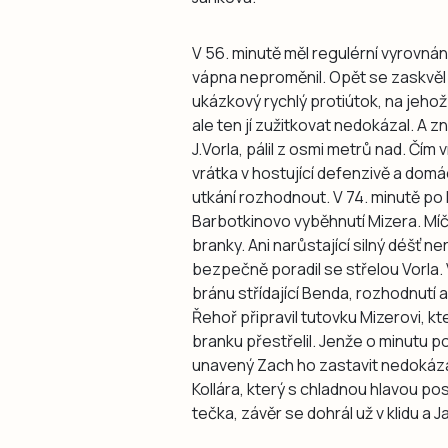
V 56. minutě měl regulérní vyrovná
vápna neproměnil. Opět se zaskvěl 
ukázkový rychlý protiútok, na jehož
ale ten jí zužitkovat nedokázal. A z
J.Vorla, pálil z osmi metrů nad. Čím v
vrátka v hostující defenzivě a domác
utkání rozhodnout. V 74. minutě po
Barbotkinovo vyběhnutí Mizera. Mí
branky. Ani narůstající silný déšť n
bezpečně poradil se střelou Vorla.
bránu střídající Benda, rozhodnutí al
Řehoř připravil tutovku Mizerovi, kt
branku přestřelil. Jenže o minutu 
unavený Zach ho zastavit nedokázal
Kollára, který s chladnou hlavou posl
tečka, závěr se dohrál už v klidu a J