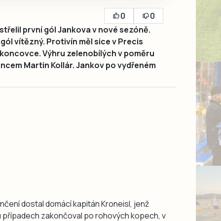
0
0
střelil první gól Jankova v nové sezóně.
 gól vítězný. Protivín měl sice v Precis
 v koncovce. Výhru zelenobílých v poměru
koncem Martin Kollár. Jankov po vydřeném
ončení dostal domácí kapitán Kroneisl, jenž
ou případech zakončoval po rohových kopech, v