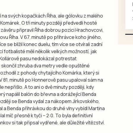
Koupím na své projekty
veškeré náhradní díly na
ní na svých kopačkách Říha, ale gólovku z malého
Škoda 100, Š105, Š120, mimo
Komárek. O tři minuty později předvedli hosté
karosářských, nepoužité a
 závěru připravil Říha dobrou pozici Hrachovcovi,
původní výroby, jednotlivě i
novu Říha. V 67. minutě po přihrávce koho jiného,
větší množství, nabídku
íce se blížil konec duelu, tím více se otvírali zadní
prosím pouze na e-mail:
í fotbalisté měli několik velkých možností, jak
svorpi@seznam.cz.
 Kollárově pasu nedokázal potrestat
č skončil zhruba dva metry vedle opuštěné
erozhodil z pohody chytajícího Komárka, který si
 V 81. minutě po Honnerově pasu upaloval sám na
e nepřišlo. A to ani o dvě minuty později, kdy
erý napálil balón do břevna a dorážející Benda
později se Benda vydal za nákopem Jirkovského,
 a Benda přihrávkou do druhé vlny vybídl Martina
al míč přesně k tyči – 2:0. To byla definitivní
ankov si tak připsal vydřené, ale důležité vítězství.