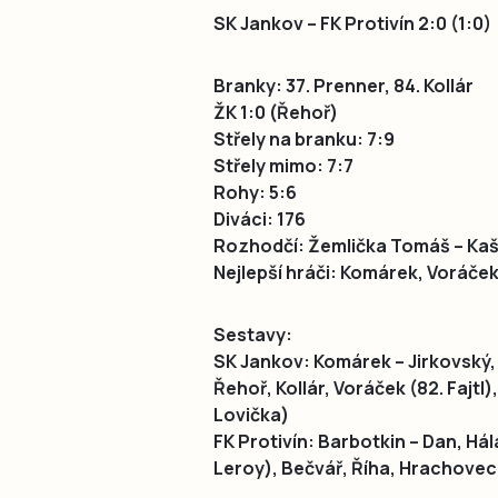
SK Jankov – FK Protivín 2:0 (1:0)
Branky: 37. Prenner, 84. Kollár
ŽK 1:0 (Řehoř)
Střely na branku: 7:9
Střely mimo: 7:7
Rohy: 5:6
Diváci: 176
Rozhodčí: Žemlička Tomáš – Kaštá
Nejlepší hráči: Komárek, Voráček, 
Sestavy:
SK Jankov: Komárek – Jirkovský,
Řehoř, Kollár, Voráček (82. Fajtl)
Lovička)
FK Protivín: Barbotkin – Dan, Hál
Leroy), Bečvář, Říha, Hrachovec 