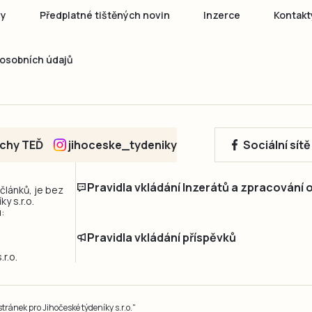
ny
Předplatné tištěných novin
Inzerce
Kontakt
osobních údajů
echy TEĎ
jihoceske_tydeniky
Sociální sít
Pravidla vkládání Inzerátů a zpracování
 článků, je bez
y s.r.o.
:
Pravidla vkládání příspěvků
r.o.
ránek pro Jihočeské týdeníky s.r.o."