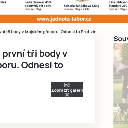
vní tři body v krajském přeboru. Odnesl to Protivín
Souv
 první tři body v
oru. Odnesl to
Zobrazit galerii
(6)