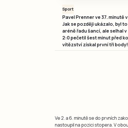
Sport
Pavel Prenner ve 37. minutě v
Jak se později ukázalo, byl to
aréně řadu šancí, ale selhal
2:0 pečetil šest minut před 
vítězství získal první tři body!
Ve 2. a 6. minutě se do prvních zak
nastoupil na pozici stopera. V ob