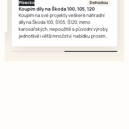
Písecko
Dohodou
Prachaticích.
Koupím díly na Škoda 100, 105, 120
Koupím na své projekty veškeré náhradní
díly na Škoda 100, Š105, Š120, mimo
karosářských, nepoužité a původní výroby,
jednotlivě i větší množství, nabídku prosím
pouze na e-mail: svorpi@seznam.cz.