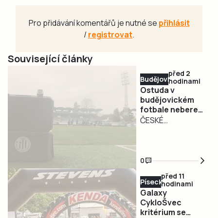
Pro přidávání komentářů je nutné se
přihlásit
/
registrovat
.
Související články
před 2
Budějovicko
hodinami
Ostuda v
budějovickém
fotbale nebere
konce. Dynamo
ČESKÉ
odhlásilo béčko
BUDĚJOVICE –
z divize, pokuta
Den před startem
půl milionu
soutěže SK
0
Dynamo České
před 11
Budějovice
Písecko
hodinami
odhlásilo svůj B
Galaxy
tým z divize.
CykloŠvec
kritérium se
Rezervní tým měl