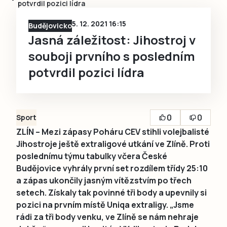
potvrdil pozici lídra
5. 12. 2021 16:15
Budějovicko
Jasná záležitost: Jihostroj v
souboji prvního s posledním
potvrdil pozici lídra
0
0
Sport
ZLÍN – Mezi zápasy Poháru CEV stihli volejbalisté
Jihostroje ještě extraligové utkání ve Zlíně. Proti
poslednímu týmu tabulky včera České
Budějovice vyhrály první set rozdílem třídy 25:10
a zápas ukončily jasným vítězstvím po třech
setech. Získaly tak povinné tři body a upevnily si
pozici na prvním místě Uniqa extraligy. „Jsme
rádi za tři body venku, ve Zlíně se nám nehraje