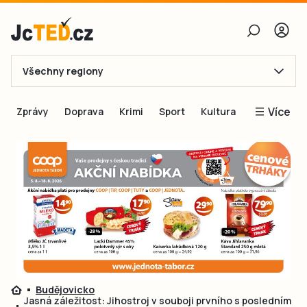
Všechny regiony
E-mail
Více
Zprávy
Doprava
Krimi
Sport
Kultura
Heslo
Blogy
Obnovit heslo
Inspirace
Čtenáři píší
Přihlásit se
Speciální přílohy
Přihlásit se přes Facebook
Inzerce
Ještě nemám účet, chci se
Registrovat
Budějovicko
Jasná záležitost: Jihostroj v souboji prvního s posledním