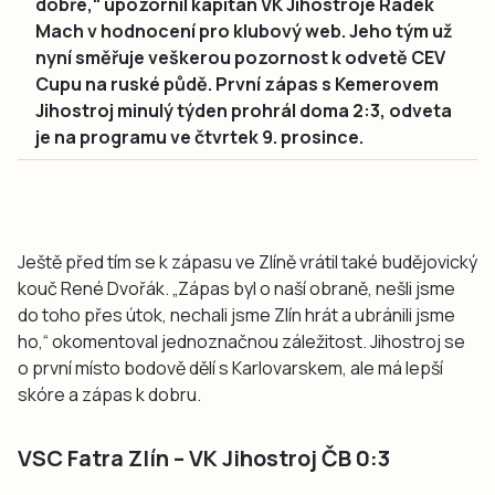
dobře,“ upozornil kapitán VK Jihostroje Radek
Mach v hodnocení pro klubový web. Jeho tým už
nyní směřuje veškerou pozornost k odvetě CEV
Cupu na ruské půdě. První zápas s Kemerovem
Jihostroj minulý týden prohrál doma 2:3, odveta
je na programu ve čtvrtek 9. prosince.
Ještě před tím se k zápasu ve Zlíně vrátil také budějovický
kouč René Dvořák. „Zápas byl o naší obraně, nešli jsme
do toho přes útok, nechali jsme Zlín hrát a ubránili jsme
ho,“ okomentoval jednoznačnou záležitost. Jihostroj se
o první místo bodově dělí s Karlovarskem, ale má lepší
skóre a zápas k dobru.
VSC Fatra Zlín – VK Jihostroj ČB 0:3