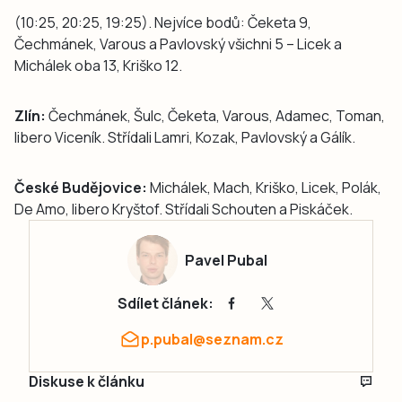
(10:25, 20:25, 19:25). Nejvíce bodů: Čeketa 9,
Čechmánek, Varous a Pavlovský všichni 5 – Licek a
Michálek oba 13, Kriško 12.
Zlín:
Čechmánek, Šulc, Čeketa, Varous, Adamec, Toman,
libero Viceník. Střídali Lamri, Kozak, Pavlovský a Gálík.
České Budějovice:
Michálek, Mach, Kriško, Licek, Polák,
De Amo, libero Kryštof. Střídali Schouten a Piskáček.
Pavel Pubal
Sdílet článek:
p.pubal@seznam.cz
Diskuse k článku