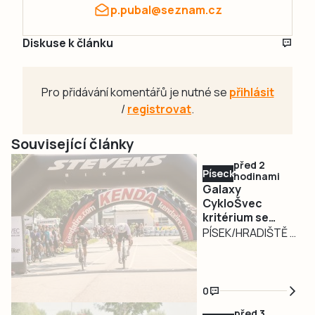
p.pubal@seznam.cz
Diskuse k článku
Pro přidávání komentářů je nutné se
přihlásit
/
registrovat
.
Související články
před 2
Písecko
hodinami
Galaxy
CykloŠvec
kritérium se
vrací na Hradiště
PÍSEK/HRADIŠTĚ –
Motokárový areál
na Hradišti v Písku
bude v neděli 9.
0
srpna dějištěm
před 3