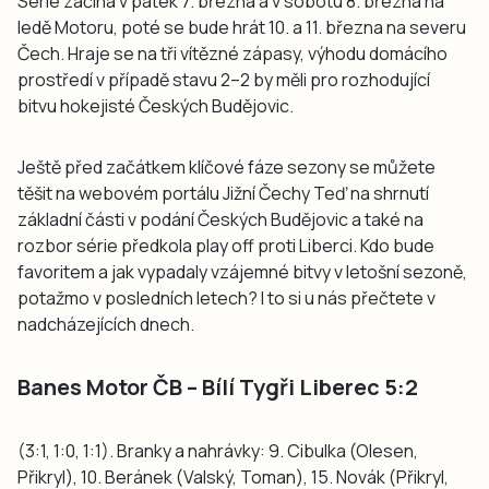
Série začíná v pátek 7. března a v sobotu 8. března na
ledě Motoru, poté se bude hrát 10. a 11. března na severu
Čech. Hraje se na tři vítězné zápasy, výhodu domácího
prostředí v případě stavu 2–2 by měli pro rozhodující
bitvu hokejisté Českých Budějovic.
Ještě před začátkem klíčové fáze sezony se můžete
těšit na webovém portálu Jižní Čechy Teď na shrnutí
základní části v podání Českých Budějovic a také na
rozbor série předkola play off proti Liberci. Kdo bude
favoritem a jak vypadaly vzájemné bitvy v letošní sezoně,
potažmo v posledních letech? I to si u nás přečtete v
nadcházejících dnech.
Banes Motor ČB – Bílí Tygři Liberec 5:2
(3:1, 1:0, 1:1). Branky a nahrávky: 9. Cibulka (Olesen,
Přikryl), 10. Beránek (Valský, Toman), 15. Novák (Přikryl,