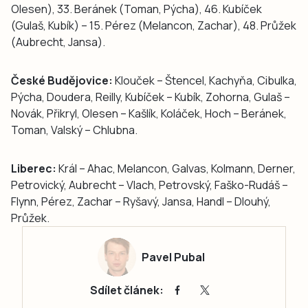
Olesen), 33. Beránek (Toman, Pýcha), 46. Kubíček
(Gulaš, Kubík) – 15. Pérez (Melancon, Zachar), 48. Průžek
(Aubrecht, Jansa).
České Budějovice:
Klouček – Štencel, Kachyňa, Cibulka,
Pýcha, Doudera, Reilly, Kubíček – Kubík, Zohorna, Gulaš –
Novák, Přikryl, Olesen – Kašlík, Koláček, Hoch – Beránek,
Toman, Valský – Chlubna.
Liberec:
Král – Ahac, Melancon, Galvas, Kolmann, Derner,
Petrovický, Aubrecht – Vlach, Petrovský, Faško-Rudáš –
Flynn, Pérez, Zachar – Ryšavý, Jansa, Handl – Dlouhý,
Průžek.
Pavel Pubal
Sdílet článek: