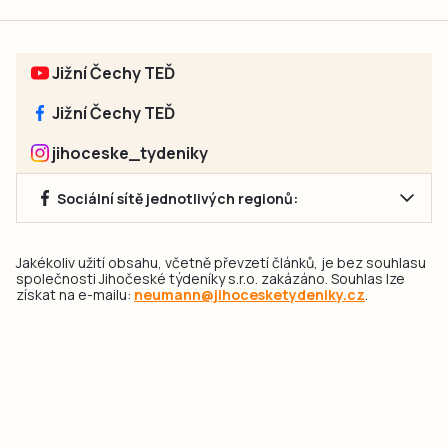
Jižní Čechy TEĎ
Jižní Čechy TEĎ
jihoceske_tydeniky
Sociální sítě jednotlivých regionů:
Jakékoliv užití obsahu, včetně převzetí článků, je bez souhlasu
společnosti Jihočeské týdeníky s.r.o. zakázáno. Souhlas lze
získat na e-mailu:
neumann@jihocesketydeniky.cz
.
2026 © Copyright Jihočeské týdeníky s.r.o.
Pravidla vkládání Inzerátů a zpracování osobních
údajů
Pravidla vkládání příspěvků