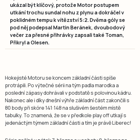
ukázal být klíčový, protože Motor postupem
utkání trochu sundal nohu z plynu a dokráčel v
poklidném tempu k vítězství 5:2. Dvěma góly se
pod něj podepsal Martin Beránek, dvoubodový
večer za přesné přihrávky zapsali také Toman,
Přikryl a Olesen.
Hokejisté Motoru se koncem základní části spíše
protrápili. Po výtečné sérii na tým padla marodka a
poslední zápasy dohrávali v podstatě s polovinou kádru.
Nakonec ale i díky dnešní výhře základní část zakončili s
80 body při skóre 141:148 na slušivém šestém místě
tabulky. To znamená, že se v předkole play off utkají s
jedenáctým týmem základní části a tím je právě Liberec!