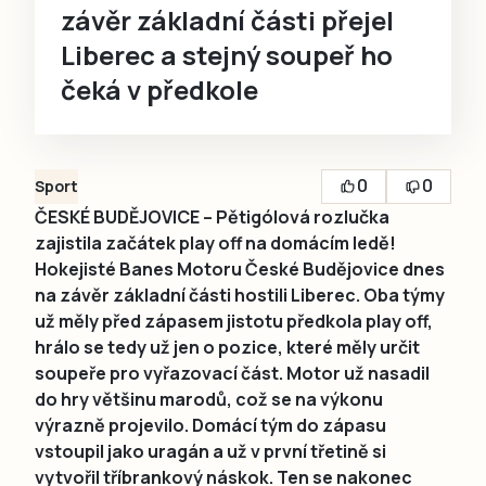
závěr základní části přejel
Liberec a stejný soupeř ho
čeká v předkole
0
0
Sport
ČESKÉ BUDĚJOVICE – Pětigólová rozlučka
zajistila začátek play off na domácím ledě!
Hokejisté Banes Motoru České Budějovice dnes
na závěr základní části hostili Liberec. Oba týmy
už měly před zápasem jistotu předkola play off,
hrálo se tedy už jen o pozice, které měly určit
soupeře pro vyřazovací část. Motor už nasadil
do hry většinu marodů, což se na výkonu
výrazně projevilo. Domácí tým do zápasu
vstoupil jako uragán a už v první třetině si
vytvořil tříbrankový náskok. Ten se nakonec