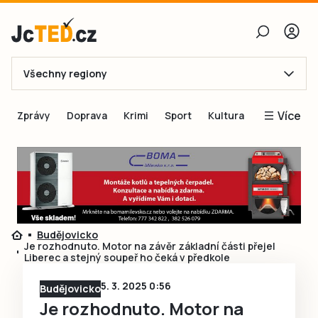
Všechny regiony
E-mail
Více
Zprávy
Doprava
Krimi
Sport
Kultura
Heslo
Blogy
Obnovit heslo
Inspirace
Čtenáři píší
Přihlásit se
Speciální přílohy
Budějovicko
Přihlásit se přes Facebook
Inzerce
Je rozhodnuto. Motor na závěr základní části přejel
Liberec a stejný soupeř ho čeká v předkole
Ještě nemám účet, chci se
Registrovat
5. 3. 2025 0:56
Budějovicko
Je rozhodnuto. Motor na