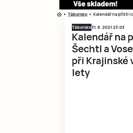
Táborsko
Kalendář na příští 
Táborsko
31. 8. 2021 23:03
Kalendář na př
Šechtl a Vos
při Krajinské
lety