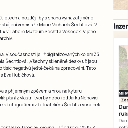
0. letech a později, byla snaha vymazat jméno
i zahájení vernisáže Marie Michaela Šechtlová. V
004 v Táboře Muzeum Šechtl a Voseček. V jeho
archiv.
na. V současnosti je již digitalizovaných kolem 33
aela Šechtlová. „Všechny skleněné desky už jsou
 tisíc negativů ještě čeká na zpracování. Tato
era Eva Hubičková.
ala příjemným zpěvem a hrou na kytaru
Milevsko
 písní z vlastní tvorby nebo i od Jarka Nohavici.
Zdarma / za odvoz
e s fotografiemi z fotoateliéru Šechtl a Voseček
Daruji do dobrých
rukou kotě
Daruji do dobrých rukou
 zeptal se Jaroslav Zvěřina. „Již od roku 2005. A
kotě-kočka, odčervené,