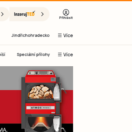
Přihlásit
Více
Jindřichohradecko
Více
íší
Speciální přílohy
Prachaticko
Inzerce
Obnovit heslo
řihlásit se
it se přes Facebook
čet, chci se
Registrovat