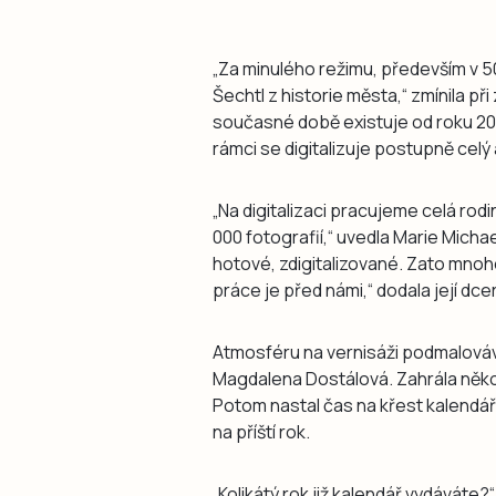
„Za minulého režimu, především v 5
Šechtl z historie města,“ zmínila př
současné době existuje od roku 2
rámci se digitalizuje postupně celý 
„Na digitalizaci pracujeme celá rodi
000 fotografií,“ uvedla Marie Mich
hotové, zdigitalizované. Zato mnoho
práce je před námi,“ dodala její dc
Atmosféru na vernisáži podmalováv
Magdalena Dostálová. Zahrála několik
Potom nastal čas na křest kalendář
na příští rok.
„Kolikátý rok již kalendář vydáváte?“