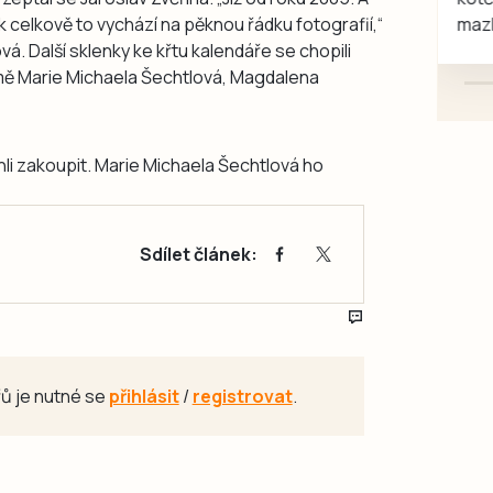
tak celkově to vychází na pěknou řádku fotografií,“
mazlivé, ihned k odběru.
. Další sklenky ke křtu kalendáře se chopili
mě Marie Michaela Šechtlová, Magdalena
hli zakoupit. Marie Michaela Šechtlová ho
Sdílet článek:
ů je nutné se
přihlásit
/
registrovat
.