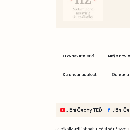
O vydavatelství
Naše novi
Kalendář událostí
Ochrana 
Jižní Čechy TEĎ
Jižní Č
Jakékoliv užití obsahu, včetně převzetí