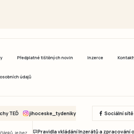
ny
Předplatné tištěných novin
Inzerce
Kontakt
osobních údajů
echy TEĎ
jihoceske_tydeniky
Sociální sít
Pravidla vkládání Inzerátů a zpracování
 článků, je bez