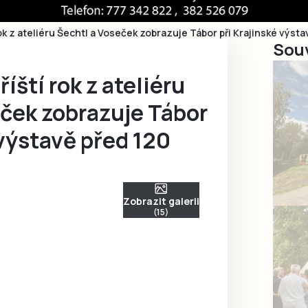
rok z ateliéru Šechtl a Voseček zobrazuje Tábor při Krajinské výsta
Souv
íští rok z ateliéru
eček zobrazuje Tábor
 výstavě před 120
Zobrazit galerii
(15)