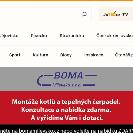
dějovicko
Písecko
Strakonicko
Českokrumlovsko
E-mail
Sport
Kultura
Blogy
Inspirace
Čtenáři p
Heslo
P
Přihlás
Ještě nemám ú