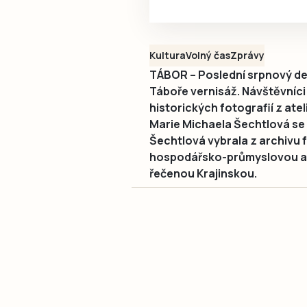
Kultura
Volný čas
Zprávy
TÁBOR – Poslední srpnový den
Táboře vernisáž. Návštěvníci 
historických fotografií z ate
Marie Michaela Šechtlová se
Šechtlová vybrala z archivu 
hospodářsko-průmyslovou a 
řečenou Krajinskou.