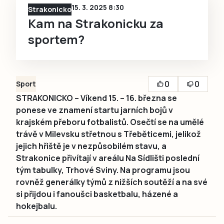
15. 3. 2025 8:30
Strakonicko
Kam na Strakonicku za
sportem?
0
0
Sport
STRAKONICKO – Víkend 15. – 16. března se
ponese ve znamení startu jarních bojů v
krajském přeboru fotbalistů. Osečtí se na umělé
trávě v Milevsku střetnou s Třeběticemi, jelikož
jejich hřiště je v nezpůsobilém stavu, a
Strakonice přivítají v areálu Na Sídlišti poslední
tým tabulky, Trhové Sviny. Na programu jsou
rovněž generálky týmů z nižších soutěží a na své
si přijdou i fanoušci basketbalu, házené a
hokejbalu.