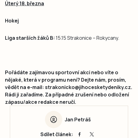
Úterý 18. března
Hokej
Liga starších žáků B:
15.15 Strakonice – Rokycany.
Pořádáte zajímavou sportovní akci nebo víte o
nějaké, která v programu není? Dejte nám, prosím,
vědět na e-mail: strakonicko@jihocesketydeniky.cz.
Rádi ji zařadíme. Za případné zrušení nebo odložení
zápasu/akce redakce neručí.
Jan Petráš
Sdílet článek: