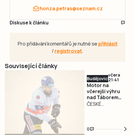
honza.petras@seznam.cz
Diskuse k článku
Pro přidávání komentářů je nutné se
přihlásit
/
registrovat
.
Související články
včera
Budějovicko
21:41
Motor na
včerejší výhru
nad Táborem
nenavázal. Doma
ČESKÉ
podlehl Jihlavě
BUDĚJOVICE – Po
včerejším vítězství
přišlo vystřízlivění.
0
Hokejisté Banes