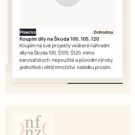
Budějovice,
vyfasoval od
Etické komise
FAČR flastr v…
Písecko
Dohodou
Koupím díly na Škoda 100, 105, 120
Koupím na své projekty veškeré náhradní
díly na Škoda 100, Š105, Š120, mimo
karosářských, nepoužité a původní výroby,
jednotlivě i větší množství, nabídku prosím
pouze na e-mail: svorpi@seznam.cz.