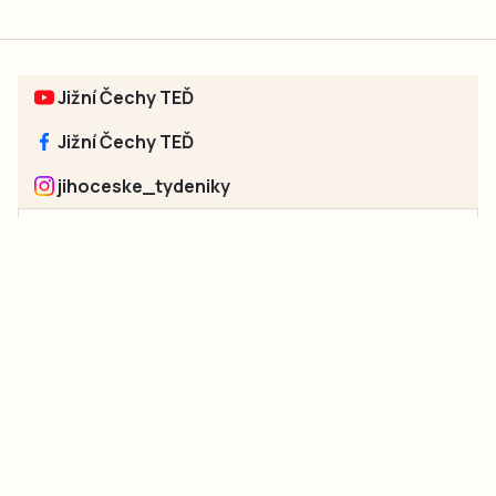
Jižní Čechy TEĎ
Jižní Čechy TEĎ
jihoceske_tydeniky
Sociální sítě jednotlivých regionů:
Jakékoliv užití obsahu, včetně převzetí článků, je bez souhlasu
společnosti Jihočeské týdeníky s.r.o. zakázáno. Souhlas lze
získat na e-mailu:
neumann@jihocesketydeniky.cz
.
2026 © Copyright Jihočeské týdeníky s.r.o.
Pravidla vkládání Inzerátů a zpracování osobních
údajů
Pravidla vkládání příspěvků