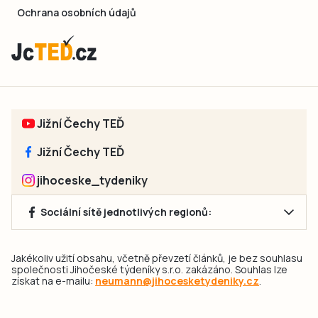
Ochrana osobních údajů
Jižní Čechy TEĎ
Jižní Čechy TEĎ
jihoceske_tydeniky
Sociální sítě jednotlivých regionů:
Jakékoliv užití obsahu, včetně převzetí článků, je bez souhlasu
společnosti Jihočeské týdeníky s.r.o. zakázáno. Souhlas lze
získat na e-mailu:
neumann@jihocesketydeniky.cz
.
2026 © Copyright Jihočeské týdeníky s.r.o.