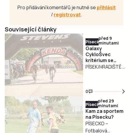
Pro přidávání komentářů je nutné se
přihlásit
/
registrovat
.
Související články
před 9
Písecko
minutami
Galaxy
CykloŠvec
kritérium se
vrací na Hradiště
PÍSEK/HRADIŠTĚ –
Motokárový areál
na Hradišti v Písku
bude v neděli 9.
0
srpna dějištěm
před 29
tradičního Galaxy
Písecko
minutami
CykloŠvec kritéria
Kam za sportem
Hradiště 2026.
na Písecku?
PÍSECKO –
Oblíbený silniční
Fotbalová
závod se pojede