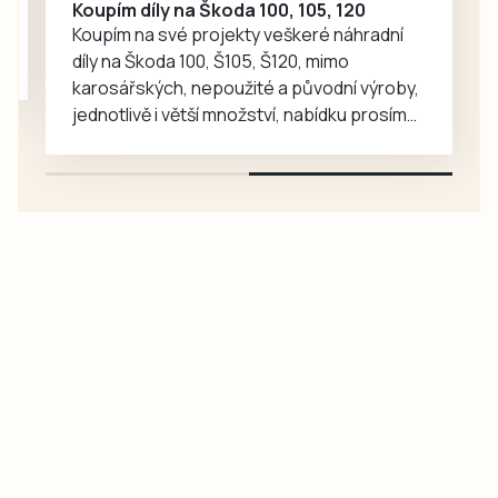
Koupím díly na Škoda 100, 105, 120
Koupím na své projekty veškeré náhradní
díly na Škoda 100, Š105, Š120, mimo
karosářských, nepoužité a původní výroby,
jednotlivě i větší množství, nabídku prosím
pouze na e-mail: svorpi@seznam.cz.