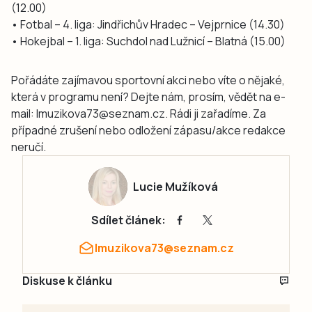
(12.00)
• Fotbal – 4. liga: Jindřichův Hradec – Vejprnice (14.30)
• Hokejbal – 1. liga: Suchdol nad Lužnicí – Blatná (15.00)
Pořádáte zajímavou sportovní akci nebo víte o nějaké,
která v programu není? Dejte nám, prosím, vědět na e-
mail: lmuzikova73@seznam.cz. Rádi ji zařadíme. Za
případné zrušení nebo odložení zápasu/akce redakce
neručí.
Lucie Mužíková
Sdílet článek:
lmuzikova73@seznam.cz
Diskuse k článku