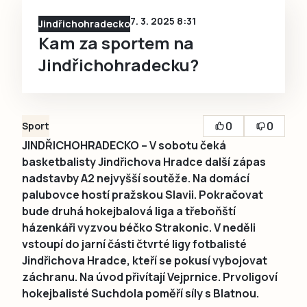
7. 3. 2025 8:31
Jindřichohradecko
Kam za sportem na
Jindřichohradecku?
0
0
Sport
JINDŘICHOHRADECKO – V sobotu čeká
basketbalisty Jindřichova Hradce další zápas
nadstavby A2 nejvyšší soutěže. Na domácí
palubovce hostí pražskou Slavii. Pokračovat
bude druhá hokejbalová liga a třeboňští
házenkáři vyzvou béčko Strakonic. V neděli
vstoupí do jarní části čtvrté ligy fotbalisté
Jindřichova Hradce, kteří se pokusí vybojovat
záchranu. Na úvod přivítají Vejprnice. Prvoligoví
hokejbalisté Suchdola poměří síly s Blatnou.