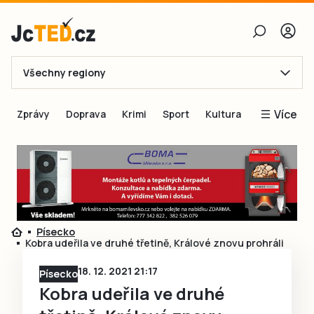
Všechny regiony
E-mail
Více
Zprávy
Doprava
Krimi
Sport
Kultura
Heslo
Blogy
Obnovit heslo
Inspirace
Čtenáři píší
Přihlásit se
Speciální přílohy
Písecko
Přihlásit se přes Facebook
Inzerce
Kobra udeřila ve druhé třetině, Králové znovu prohráli
Ještě nemám účet, chci se
Registrovat
18. 12. 2021 21:17
Písecko
Kobra udeřila ve druhé