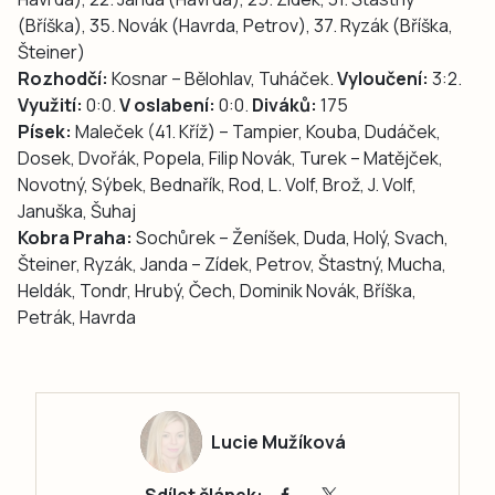
(Bříška), 35. Novák (Havrda, Petrov), 37. Ryzák (Bříška,
Šteiner)
Rozhodčí:
Kosnar – Bělohlav, Tuháček.
Vyloučení:
3:2.
Využití:
0:0.
V oslabení:
0:0.
Diváků:
175
Písek:
Maleček (41. Kříž) – Tampier, Kouba, Dudáček,
Dosek, Dvořák, Popela, Filip Novák, Turek – Matějček,
Novotný, Sýbek, Bednařík, Rod, L. Volf, Brož, J. Volf,
Januška, Šuhaj
Kobra Praha:
Sochůrek – Ženíšek, Duda, Holý, Svach,
Šteiner, Ryzák, Janda – Zídek, Petrov, Štastný, Mucha,
Heldák, Tondr, Hrubý, Čech, Dominik Novák, Bříška,
Petrák, Havrda
Lucie Mužíková
Sdílet článek: