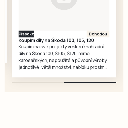
mladý tým hostů
však pokaždé
dokázal
odpovědět a po
remíze 2:2 přišel
Písecko
Dohodou
na řadu penaltový
Koupím díly na Škoda 100, 105, 120
rozstřel. V něm…
Koupím na své projekty veškeré náhradní
díly na Škoda 100, Š105, Š120, mimo
karosářských, nepoužité a původní výroby,
jednotlivě i větší množství, nabídku prosím
pouze na e-mail: svorpi@seznam.cz.