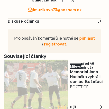
lmuzikova73@seznam.cz
Diskuse k článku
Pro přidávání komentářů je nutné se
přihlásit
/
registrovat
.
Související články
před 46
Milevsko
minutami
Memoriál Jana
Hadáčka vyhráli
domácí Božeťáci
BOŽETICE –
Hounyho memoriál
ovládli po letech
domácí Božeťáci!
0