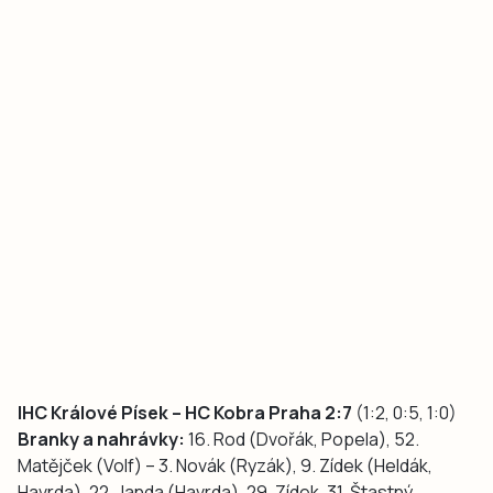
IHC Králové Písek – HC Kobra Praha 2:7
(1:2, 0:5, 1:0)
Branky a nahrávky:
16. Rod (Dvořák, Popela), 52.
Matějček (Volf) – 3. Novák (Ryzák), 9. Zídek (Heldák,
Havrda), 22. Janda (Havrda), 29. Zídek, 31. Štastný