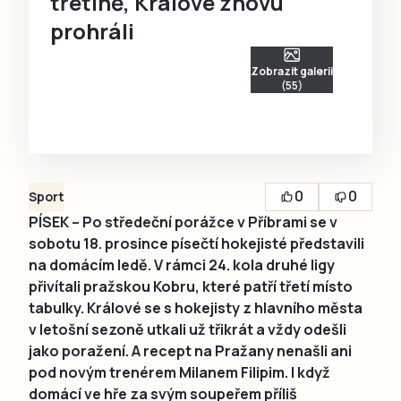
třetině, Králové znovu
prohráli
Zobrazit galerii
(55)
0
0
Sport
PÍSEK – Po středeční porážce v Příbrami se v
sobotu 18. prosince písečtí hokejisté představili
na domácím ledě. V rámci 24. kola druhé ligy
přivítali pražskou Kobru, které patří třetí místo
tabulky. Králové se s hokejisty z hlavního města
v letošní sezoně utkali už třikrát a vždy odešli
jako poražení. A recept na Pražany nenašli ani
pod novým trenérem Milanem Filipim. I když
domácí ve hře za svým soupeřem příliš