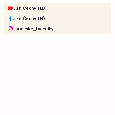
Jižní Čechy TEĎ
Jižní Čechy TEĎ
jihoceske_tydeniky
Sociální sítě jednotlivých regionů:
Jakékoliv užití obsahu, včetně převzetí článků, je bez souhlasu
společnosti Jihočeské týdeníky s.r.o. zakázáno. Souhlas lze
získat na e-mailu:
neumann@jihocesketydeniky.cz
.
2026 © Copyright Jihočeské týdeníky s.r.o.
Pravidla vkládání Inzerátů a zpracování osobních
údajů
Pravidla vkládání příspěvků