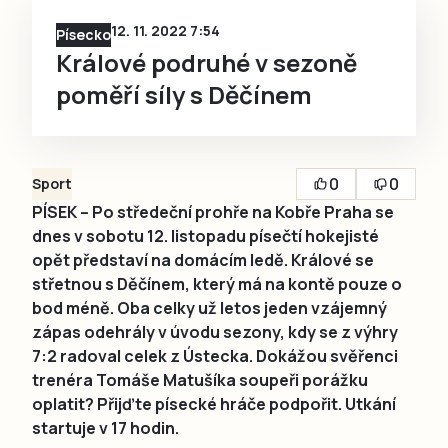
12. 11. 2022 7:54
Písecko
Králové podruhé v sezoně
poměří síly s Děčínem
0
0
Sport
PÍSEK – Po středeční prohře na Kobře Praha se
dnes v sobotu 12. listopadu písečtí hokejisté
opět představí na domácím ledě. Králové se
střetnou s Děčínem, který má na kontě pouze o
bod méně. Oba celky už letos jeden vzájemný
zápas odehrály v úvodu sezony, kdy se z výhry
7:2 radoval celek z Ústecka. Dokážou svěřenci
trenéra Tomáše Matušíka soupeři porážku
oplatit? Přijďte písecké hráče podpořit. Utkání
startuje v 17 hodin.