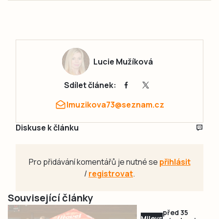
Lucie Mužíková
Sdílet článek:
lmuzikova73@seznam.cz
Diskuse k článku
Pro přidávání komentářů je nutné se
přihlásit
/
registrovat
.
Související články
před 35
Milevsko