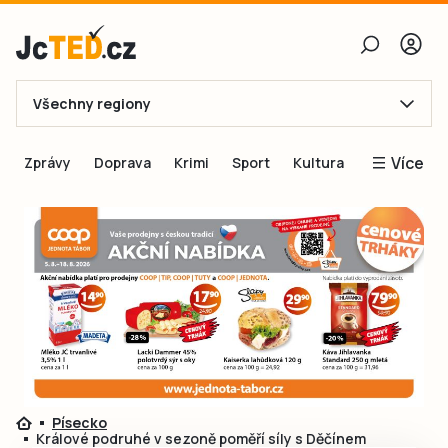
Všechny regiony
E-mail
Více
Zprávy
Doprava
Krimi
Sport
Kultura
Heslo
Blogy
Obnovit heslo
Inspirace
Čtenáři píší
Přihlásit se
Speciální přílohy
Přihlásit se přes Facebook
Inzerce
Ještě nemám účet, chci se
Registrovat
Písecko
Králové podruhé v sezoně poměří síly s Děčínem