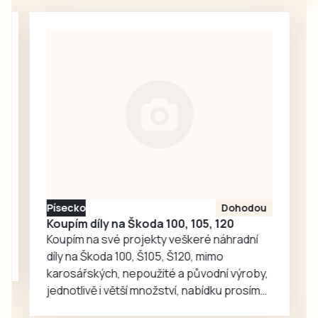
Koláček.
Písecko
Dohodou
Koupím díly na Škoda 100, 105, 120
Koupím na své projekty veškeré náhradní
díly na Škoda 100, Š105, Š120, mimo
karosářských, nepoužité a původní výroby,
jednotlivě i větší množství, nabídku prosím
pouze na e-mail: svorpi@seznam.cz.