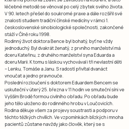
léčebné metodě se věnoval po celý zbytek svého života.
V 90. letech přešel do soukromé praxe a dále rozšířil své
znalosti studiem tradiční čínské medicíny v rámci 1.
československé sinobiologické společnosti, zakončené
stáží v Číně roku 1998.
Rodinný život doktora Bence byl bohatý, byť ne vždy
jednoduchý. Byl dvakrát ženatý, z prvního manželství má
dceru Kateřinu, z druhého manželství syna Eduarda a
dceru Marii. K tomu s láskou vychovával i tři nevlastní děti
– Lenku, Tomáše a Janu. S radostí přivítal dvanáct
vnoučat a jedno pravnouče.
Poslední rozloučení s doktorem Eduardem Bencem se
uskuteční v úterý 25. března v 11 hodin ve smuteční síni ve
Vyšším Brodě formou civilního obřadu. Po obřadu bude
jeho tělo uloženo do rodinného hrobu v Loučovicích.
Rodina děkuje všem za projevy soustrasti a podporu v
těchto těžkých chvílích. Ve vzpomínkách blízkých i mnoha
pacientů zůstane navždy jako člověk, který se s