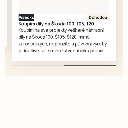
Písecko
Dohodou
Koupím díly na Škoda 100, 105, 120
Koupím na své projekty veškeré náhradní
díly na Škoda 100, Š105, Š120, mimo
karosářských, nepoužité a původní výroby,
jednotlivě i větší množství, nabídku prosím
pouze na e-mail: svorpi@seznam.cz.