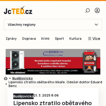
Všechny regiony
E-mail
Více
Zprávy
Doprava
Krimi
Sport
Kultura
Heslo
Blogy
Obnovit heslo
Inspirace
Čtenáři píší
Přihlásit se
Speciální přílohy
Budějovicko
Přihlásit se přes Facebook
Inzerce
Lipensko ztratilo obětavého lékaře. Odešel doktor Eduard
Benc
Ještě nemám účet, chci se
Registrovat
21. 3. 2025 8:06
Budějovicko
Lipensko ztratilo obětavého