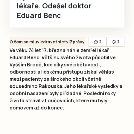
lékaře. Odešel doktor
Eduard Benc
0
0
O čem se mluví
zdravotnictví
Zprávy
Ve věku 74 let 17. března náhle zemřel lékař
Eduard Benc. Většinu svého života působil ve
Vyšším Brodě, kde díky své obětavosti,
odbornosti a lidskému přístupu získal věhlas
mezi pacienty ze širokého okolí včetně
sousedního Rakouska. Jeho lékařské výsledky a
osobní nasazení byly příkladné. Poslední roky
života strávil v Loučovicích, které mu byly
domovem až do konce.