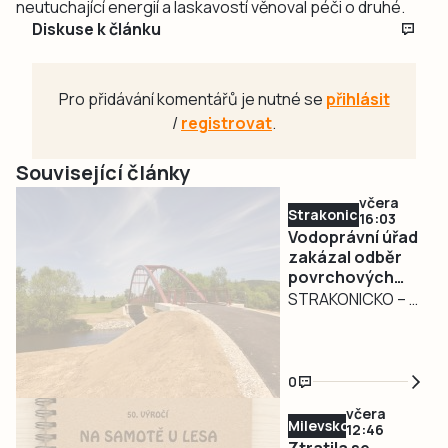
neutuchající energií a laskavostí věnoval péči o druhé.
Diskuse k článku
Pro přidávání komentářů je nutné se
přihlásit
/
registrovat
.
Související články
včera
Strakonicko
16:03
Vodoprávní úřad
zakázal odběr
povrchových
vod na
STRAKONICKO – V
Strakonicku
reakci na
současné
hydrologické
0
podmínky vydal
včera
Městský úřad
Milevsko
12:46
Strakonice
Ztratila se