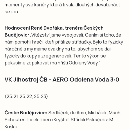
momenty své kariéry, která trvala dlouhých devatenáct
sezon.
Hodnocení René Dvořáka, trenéra Českých
Budějovic:
„Vítězství jsme vybojovali. Cením si toho, že
nám pomohli hráči, kteří přišli ze střídačky. Bylo to fyzicky
náročné a my máme dva dny na to, abychom se dali
fyzicky do kupy a zregenerovali. Tento výkon se
pokusíme zopakovat i na hřišti Odoleny Vody.“
VK Jihostroj ČB – AERO Odolena Voda 3:0
(25:21, 25:22, 25:23)
České Budějovice:
Sedláček, de Amo, Michálek, Mach,
Schouten, Licek, libero Kryštof. Střídali Piskáček a M.
Kriško.