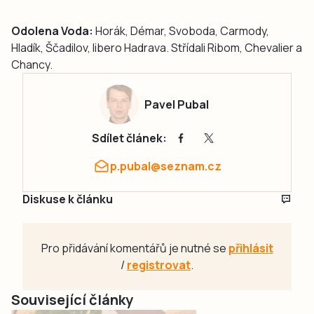
Odolena Voda:
Horák, Démar, Svoboda, Carmody,
Hladík, Ščadilov, libero Hadrava. Střídali Ribom, Chevalier a
Chancy.
Pavel Pubal
Sdílet článek:
p.pubal@seznam.cz
Diskuse k článku
Pro přidávání komentářů je nutné se
přihlásit
/
registrovat
.
Související články