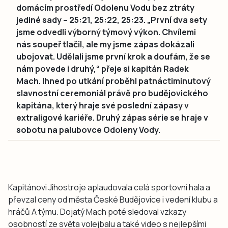
domácím prostředí Odolenu Vodu bez ztráty
jediné sady – 25:21, 25:22, 25:23. „První dva sety
jsme odvedli výborný týmový výkon. Chvílemi
nás soupeř tlačil, ale my jsme zápas dokázali
ubojovat. Udělali jsme první krok a doufám, že se
nám povede i druhý,“ přeje si kapitán Radek
Mach. Ihned po utkání proběhl patnáctiminutový
slavnostní ceremoniál právě pro budějovického
kapitána, který hraje své poslední zápasy v
extraligové kariéře. Druhý zápas série se hraje v
sobotu na palubovce Odoleny Vody.
Kapitánovi Jihostroje aplaudovala celá sportovní hala a
převzal ceny od města České Budějovice i vedení klubu a
hráčů A týmu. Dojatý Mach poté sledoval vzkazy
osobností ze světa volejbalu a také video s nejlepšími