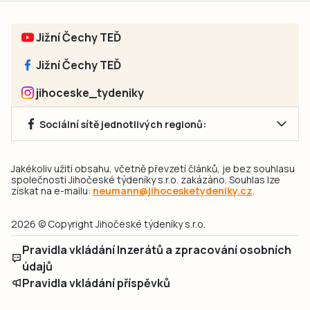
Jižní Čechy TEĎ
Jižní Čechy TEĎ
jihoceske_tydeniky
Sociální sítě jednotlivých regionů:
Jakékoliv užití obsahu, včetně převzetí článků, je bez souhlasu
společnosti Jihočeské týdeníky s.r.o. zakázáno. Souhlas lze
získat na e-mailu:
neumann@jihocesketydeniky.cz
.
2026 © Copyright Jihočeské týdeníky s.r.o.
Pravidla vkládání Inzerátů a zpracování osobních
údajů
Pravidla vkládání příspěvků