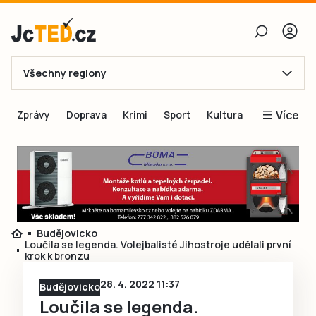
Všechny regiony
E-mail
Více
Zprávy
Doprava
Krimi
Sport
Kultura
Heslo
Blogy
Obnovit heslo
Inspirace
Čtenáři píší
Přihlásit se
Speciální přílohy
Budějovicko
Přihlásit se přes Facebook
Inzerce
Loučila se legenda. Volejbalisté Jihostroje udělali první
krok k bronzu
Ještě nemám účet, chci se
Registrovat
28. 4. 2022 11:37
Budějovicko
Loučila se legenda.