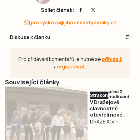
Sdílet článek:
prokyskova@jihocesketydeniky.cz
Diskuse k článku
Pro přidávání komentářů je nutné se
přihlásit
/
registrovat
.
Související články
před 2
Strakonicko
hodinami
V Dražejově
slavnostně
otevřeli nové
fotbalové
DRAŽEJOV –
kabiny. Oslavy
Fotbalový areál v
pokračují i v
Dražejově se
sobotu