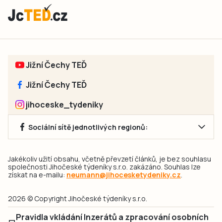
Jižní Čechy TEĎ
Jižní Čechy TEĎ
jihoceske_tydeniky
Sociální sítě jednotlivých regionů:
Jakékoliv užití obsahu, včetně převzetí článků, je bez souhlasu
společnosti Jihočeské týdeníky s.r.o. zakázáno. Souhlas lze
získat na e-mailu:
neumann@jihocesketydeniky.cz
.
2026 © Copyright Jihočeské týdeníky s.r.o.
Pravidla vkládání Inzerátů a zpracování osobních