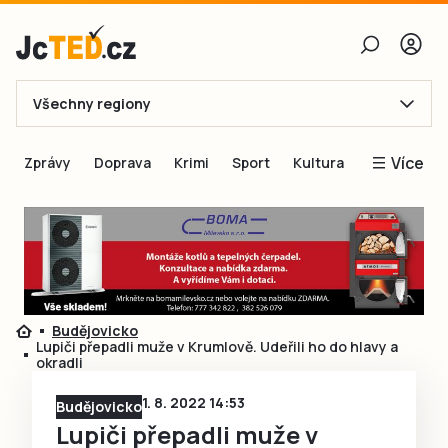
Všechny regiony
E-mail
Více
Zprávy
Doprava
Krimi
Sport
Kultura
Heslo
Blogy
Obnovit heslo
Inspirace
Čtenáři píší
Přihlásit se
Speciální přílohy
Budějovicko
Přihlásit se přes Facebook
Inzerce
Lupiči přepadli muže v Krumlově. Udeřili ho do hlavy a
okradli
Ještě nemám účet, chci se
Registrovat
1. 8. 2022 14:53
Budějovicko
Lupiči přepadli muže v