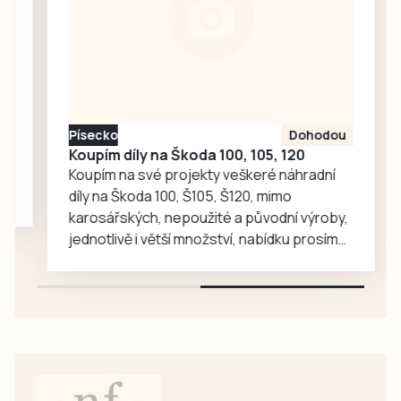
neustále rozšiřují
portfolium svých
lákadel. V
nejnovějších třech
případech
poškození přišli o
Písecko
Dohodou
více než tři miliony
Koupím díly na Škoda 100, 105, 120
korun.
Koupím na své projekty veškeré náhradní
díly na Škoda 100, Š105, Š120, mimo
karosářských, nepoužité a původní výroby,
jednotlivě i větší množství, nabídku prosím
pouze na e-mail: svorpi@seznam.cz.