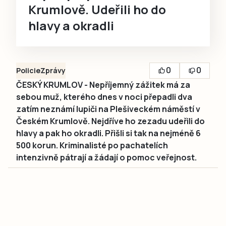
Krumlově. Udeřili ho do
hlavy a okradli
0
0
Policie
Zprávy
ČESKÝ KRUMLOV - Nepříjemný zážitek má za
sebou muž, kterého dnes v noci přepadli dva
zatím neznámí lupiči na Plešiveckém náměstí v
Českém Krumlově. Nejdříve ho zezadu udeřili do
hlavy a pak ho okradli. Přišli si tak na nejméně 6
500 korun. Kriminalisté po pachatelích
intenzivně pátrají a žádají o pomoc veřejnost.