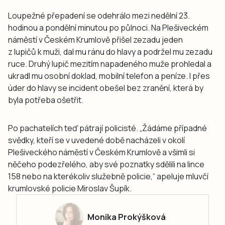
Loupežné přepadení se odehrálo mezi nedělní 23.
hodinou a pondělní minutou po půlnoci. Na Plešiveckém
náměstí v Českém Krumlově přišel zezadu jeden
z lupičů k muži, dal mu ránu do hlavy a podržel mu zezadu
ruce. Druhý lupič mezitím napadeného muže prohledal a
ukradl mu osobní doklad, mobilní telefon a peníze. I přes
úder do hlavy se incident obešel bez zranění, která by
byla potřeba ošetřit.
Po pachatelích teď pátrají policisté. „Žádáme případné
svědky, kteří se v uvedené době nacházeli v okolí
Plešiveckého náměstí v Českém Krumlově a všimli si
něčeho podezřelého, aby své poznatky sdělili na lince
158 nebo na kterékoliv služebně policie,“ apeluje mluvčí
krumlovské policie Miroslav Šupík.
Monika Prokýšková