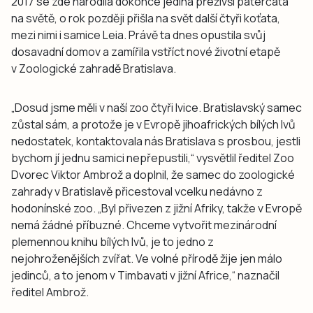
2017 se zde narodila dokonce jediná přeživší paterčata
na světě, o rok později přišla na svět další čtyři koťata,
mezi nimi i samice Leia. Právě ta dnes opustila svůj
dosavadní domov a zamířila vstříct nové životní etapě
v Zoologické zahradě Bratislava.
„Dosud jsme měli v naší zoo čtyři lvice. Bratislavský samec
zůstal sám, a protože je v Evropě jihoafrických bílých lvů
nedostatek, kontaktovala nás Bratislava s prosbou, jestli
bychom jí jednu samici nepřepustili,“ vysvětlil ředitel Zoo
Dvorec Viktor Ambrož a doplnil, že samec do zoologické
zahrady v Bratislavě přicestoval vcelku nedávno z
hodonínské zoo. „Byl přivezen z jižní Afriky, takže v Evropě
nemá žádné příbuzné. Chceme vytvořit mezinárodní
plemennou knihu bílých lvů, je to jedno z
nejohroženějších zvířat. Ve volné přírodě žije jen málo
jedinců, a to jenom v Timbavati v jižní Africe,“ naznačil
ředitel Ambrož.