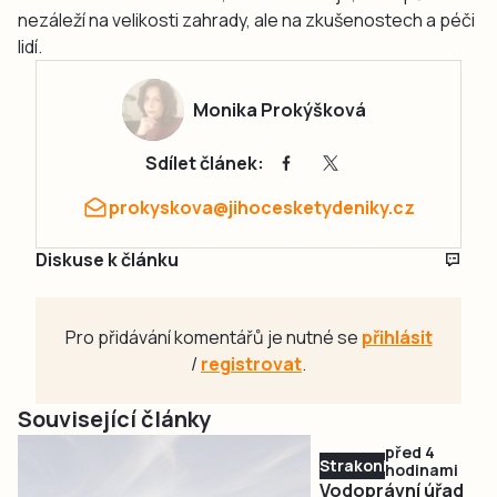
nezáleží na velikosti zahrady, ale na zkušenostech a péči
lidí.
Monika Prokýšková
Sdílet článek:
prokyskova@jihocesketydeniky.cz
Diskuse k článku
Pro přidávání komentářů je nutné se
přihlásit
/
registrovat
.
Související články
před 4
Strakonicko
hodinami
Vodoprávní úřad