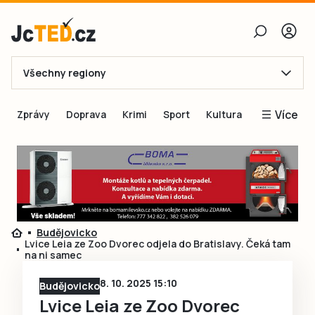
Všechny regiony
E-mail
Více
Zprávy
Doprava
Krimi
Sport
Kultura
Heslo
Blogy
Obnovit heslo
Inspirace
Čtenáři píší
Přihlásit se
Speciální přílohy
Budějovicko
Přihlásit se přes Facebook
Inzerce
Lvice Leia ze Zoo Dvorec odjela do Bratislavy. Čeká tam
na ni samec
Ještě nemám účet, chci se
Registrovat
8. 10. 2025 15:10
Budějovicko
Lvice Leia ze Zoo Dvorec