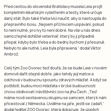
Před cestou do slovenské Bratislavy musela Leia projít
kompletním lékařským vyšetřením a testy, které určuje
daný stát. Bylo také třeba lvici naučit, aby si nastoupila do
přepravního boxu. „Nejsem příznivcem uspávání, pokud
to není nutné, pro lvy to není dobré. Na vše u nás dnes
samozřejmě dohlížel veterinář, který by ji případně
přispal, kdyby bylo třeba a do bedny bychom ji přesunuli.
Nebylo to ale nutné, Leia byla připravená,“ dodal Viktor
Ambrož.
Celý tým Zoo Dvorec teď doufá, že se bude Leie v novém
domově dařit stejně dobře, jako tehdy její matce a
odchová v budoucnu spoustu zdravých mláďat. A když se
poštěstí, budou moci mláďata v brzké budoucnosti
znovu obdivovat i návštěvníci zoo na jihu Čech. „Teď
máme nově sestavenou skupinu se samcem, který k nám
přicestoval z Německa. Uvidíme na jaře, jestli se zadaří,“
dodal ředitel ZOO Dvorec, která dokazuje, že úspěch