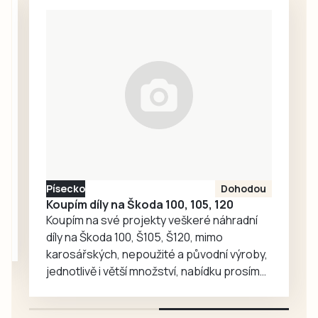
nic. Redakce
proto oslovila
Správu železnic
se žádostí o
vysvětlení.
Ředitelka odboru
komunikace Nela
Friebová
odpověděla.
Písecko
Dohodou
Koupím díly na Škoda 100, 105, 120
Koupím na své projekty veškeré náhradní
díly na Škoda 100, Š105, Š120, mimo
karosářských, nepoužité a původní výroby,
jednotlivě i větší množství, nabídku prosím
pouze na e-mail: svorpi@seznam.cz.