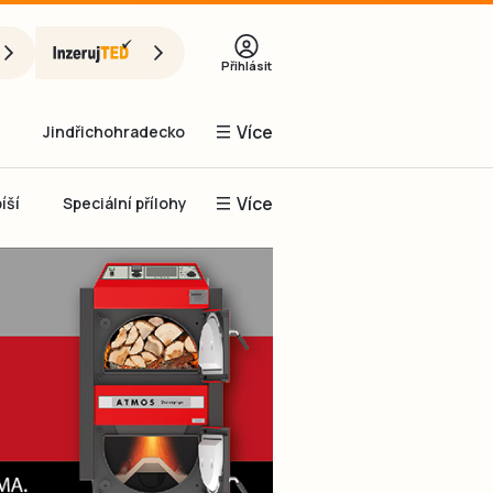
Přihlásit
Více
Jindřichohradecko
Více
íší
Speciální přílohy
Prachaticko
Inzerce
Obnovit heslo
řihlásit se
it se přes Facebook
čet, chci se
Registrovat