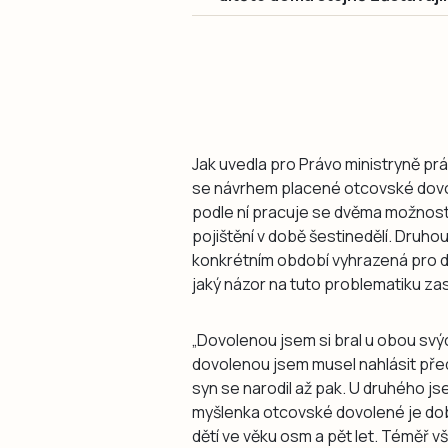
Jak uvedla pro Právo ministryně prá
se návrhem placené otcovské dovol
podle ní pracuje se dvěma možnost
pojištění v době šestinedělí. Druh
konkrétním období vyhrazená pro dr
jaký názor na tuto problematiku zas
„Dovolenou jsem si bral u obou svýc
dovolenou jsem musel nahlásit pře
syn se narodil až pak. U druhého jse
myšlenka otcovské dovolené je do
dětí ve věku osm a pět let. Téměř v