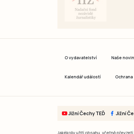
O vydavatelství
Naše novi
Kalendář událostí
Ochrana 
Jižní Čechy TEĎ
Jižní Č
Jakékoliv užití obsahu, včetně převzetí