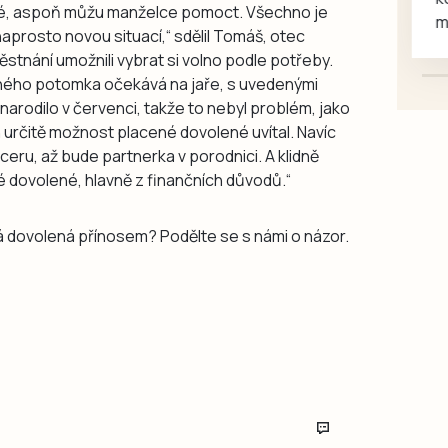
ré, aspoň můžu manželce pomoct. Všechno je
mazlivé, ihned k odběru.
naprosto novou situací,“
sdělil Tomáš, otec
stnání umožnili vybrat si volno podle potřeby.
uhého potomka očekává na jaře, s uvedenými
e narodilo v červenci, takže to nebyl problém, jako
 určitě možnost placené dovolené uvítal. Navíc
ceru, až bude partnerka v porodnici. A klidně
é dovolené, hlavně z finančních důvodů.“
á dovolená přínosem? Podělte se s námi o názor.