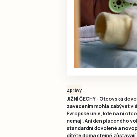
Zprávy
JIŽNÍ ČECHY - Otcovská dovole
zavedením mohla zabývat vlád
Evropské unie, kde na ni ot
nemají. Ani den placeného voln
standardní dovolené a novop
dítěte doma stejně zůstávají.