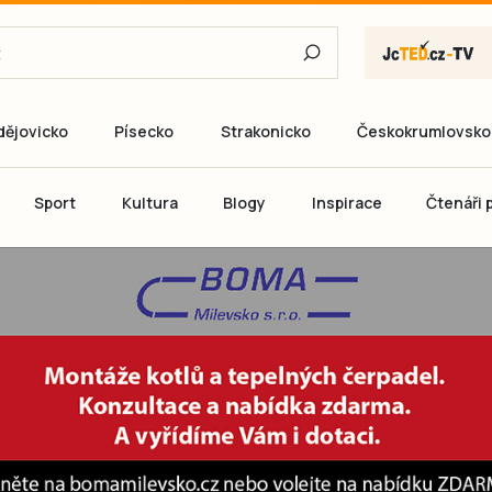
dějovicko
Písecko
Strakonicko
Českokrumlovsko
E-mail
Sport
Kultura
Blogy
Inspirace
Čtenáři p
Heslo
P
Přihlás
Ještě nemám ú