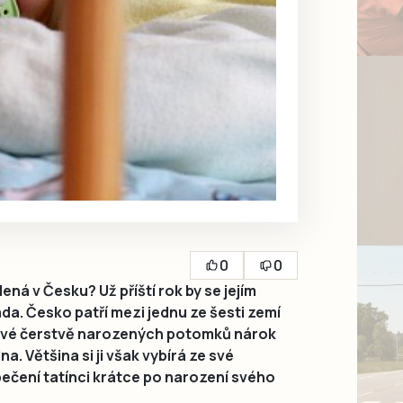
0
0
ná v Česku? Už příští rok by se jejím
a. Česko patří mezi jednu ze šesti zemí
cové čerstvě narozených potomků nárok
a. Většina si ji však vybírá ze své
ečení tatínci krátce po narození svého