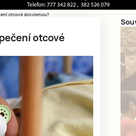
čení otcové dovolenou?
Souv
opečení otcové