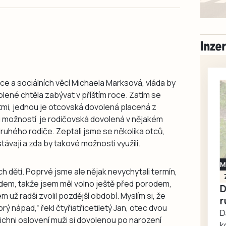
ce a sociálních věcí Michaela Marksová, vláda by
ené chtěla zabývat v příštím roce. Zatím se
mi, jednou je otcovská dovolená placená z
ou možností je rodičovská dovolená v nějakém
uhého rodiče. Zeptali jsme se několika otců,
távají a zda by takové možnosti využili.
Milevsko
h dětí. Poprvé jsme ale nějak nevychytali termín,
Zdarma / za odvoz
dem, takže jsem měl volno ještě před porodem,
Daruji do dobrých
m už radši zvolil pozdější období. Myslím si, že
rukou kotě
brý nápad,“
řekl čtyřiatřicetiletý Jan, otec dvou
Daruji do dobrých rukou
šichni oslovení muži si dovolenou po narození
kotě-kočka, odčervené,