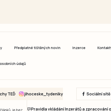
ny
Předplatné tištěných novin
Inzerce
Kontakt
osobních údajů
echy TEĎ
jihoceske_tydeniky
Sociální sít
Pravidla vkládání Inzerátů a zpracování
 článků, je bez