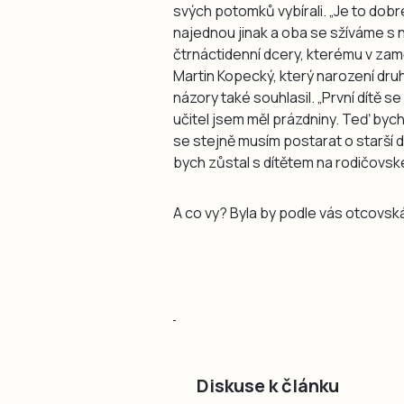
svých potomků vybírali.
„Je to dob
najednou jinak a oba se sžíváme s 
čtrnáctidenní dcery, kterému v zamě
Martin Kopecký, který narození dr
názory také souhlasil.
„První dítě s
učitel jsem měl prázdniny. Teď bych
se stejně musím postarat o starší d
bych zůstal s dítětem na rodičovsk
A co vy? Byla by podle vás otcovsk
Diskuse k článku