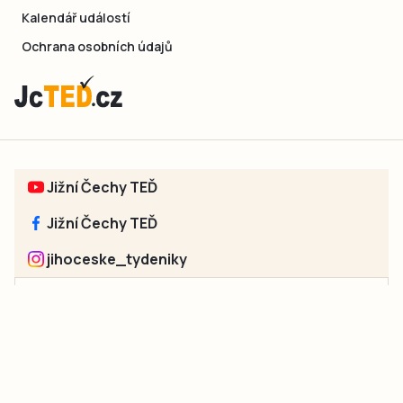
Kalendář událostí
Ochrana osobních údajů
Jižní Čechy TEĎ
Jižní Čechy TEĎ
jihoceske_tydeniky
Sociální sítě jednotlivých regionů:
Jakékoliv užití obsahu, včetně převzetí článků, je bez souhlasu
společnosti Jihočeské týdeníky s.r.o. zakázáno. Souhlas lze
získat na e-mailu:
neumann@jihocesketydeniky.cz
.