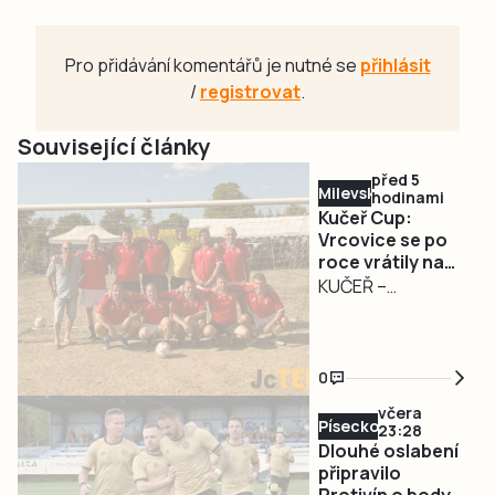
Pro přidávání komentářů je nutné se
přihlásit
/
registrovat
.
Související články
před 5
Milevsko
hodinami
Kučeř Cup:
Vrcovice se po
roce vrátily na
trůn, domácí z
KUČEŘ –
chvostu až do
Nejcennější trofej
finále
si z Kučeře
odvezly Vrcovice.
0
Na sobotu 8.
včera
srpna připadl 29.
Písecko
23:28
ročník tradičního
Dlouhé oslabení
turnaje starých
připravilo