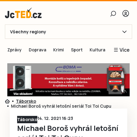
Všechny regiony
E-mail
Více
Zprávy
Doprava
Krimi
Sport
Kultura
Heslo
Blogy
Obnovit heslo
Inspirace
Čtenáři píší
Přihlásit se
Speciální přílohy
Táborsko
Přihlásit se přes Facebook
Inzerce
Michael Boroš vyhrál letošní seriál Toi Toi Cupu
Ještě nemám účet, chci se
Registrovat
14. 12. 2021 16:23
Táborsko
Michael Boroš vyhrál letošní