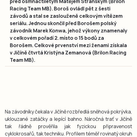
před osmnáctiletým Matějem Stránským (Brilon
Racing Team MB). Boroš ovládl pět z šesti
závodů a stal se zaslouženě celkovým vítězem
seriálu. Jednou skončil před Borošem polský
závodník Marek Konwa, jehož výkony znamenaly
v celkovém pořadí 2. místo o 15 bodů za
Borošem. Celkové prvenství mezi ženami získala
v Jičíně čtvrtá Kristýna Zemanová (Brilon Racing
Team MB).
Na závodníky čekala v Jičíně rozbředlá sněhová pokrývka,
uklouzané zatáčky a lepící bahno. Náročná trať v Jičíně
tak řádně prověřila jak fyzickou připravenost
cyklokrosařů, tak techniku. Profilem téměř rovinatý okruh