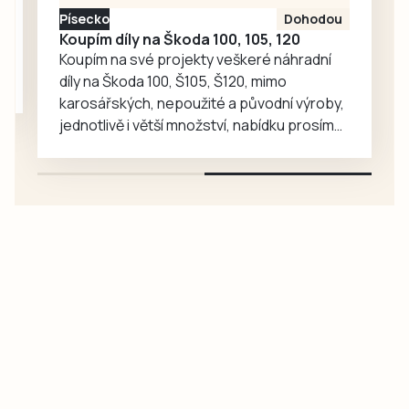
historické plakáty,
Písecko
Dohodou
vývoj dresu klubu,
Koupím díly na Škoda 100, 105, 120
historické pálky
Koupím na své projekty veškeré náhradní
či…
díly na Škoda 100, Š105, Š120, mimo
karosářských, nepoužité a původní výroby,
jednotlivě i větší množství, nabídku prosím
pouze na e-mail: svorpi@seznam.cz.