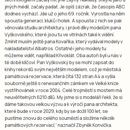
jiných médií, začaly padat. Je spíš zázrak, že časopis ABC
dodnes vychází. Jde už o jeho 69. ročník. Vyrostla na něm
spousta generací, kluků i holek. A spousta z nich se pak
věnovala studiu architektury, i právě díky modelům pana
Vyškovského, které jsou tu ve vitrínách také k vidění.
Zmínit musím ještě pana Kovaříka, který vydával modely v
nakladatelství Albatros. Ostatně i jeho modely tu
můžeme vidět, například Křivoklát. Oba autoři byli u nás v
té době klíčoví. Pan Vyškovský by se mohl zapsat do
knihy rekordů svým největším modelem, což je městská
památková rezervace, která čítá 132 stran A4 a vyšla
souborně ještě s renesančním zámkem ve Velké knize
vystřihovánek v roce 2004. Celé trojměstí s mostem má
neuvěřitelných 6210 dílů. My jsme si s modeláři řekli, že si
dáme takovou velkou výzvu a k výročí pana architekta,
které bude v roce 2029, kdy by se dožil 100 let, se
pustíme znovu do celého souměstí a složíme několik
památkových rezervací,“ naznačil Zbyněk Konvička.