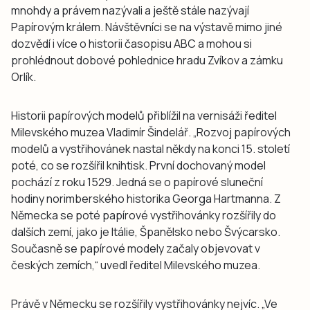
mnohdy a právem nazývali a ještě stále nazývají
Papírovým králem. Návštěvníci se na výstavě mimo jiné
dozvědí i více o historii časopisu ABC a mohou si
prohlédnout dobové pohlednice hradu Zvíkov a zámku
Orlík.
Historii papírových modelů přiblížil na vernisáži ředitel
Milevského muzea Vladimír Šindelář. „Rozvoj papírových
modelů a vystřihovánek nastal někdy na konci 15. století
poté, co se rozšířil knihtisk. První dochovaný model
pochází z roku 1529. Jedná se o
papírové sluneční
hodiny
norimberského historika Georga Hartmanna. Z
Německa se poté papírové vystřihovánky rozšířily do
dalších zemí, jako je Itálie, Španělsko nebo Švýcarsko.
Současně se papírové modely začaly objevovat v
českých zemích,“ uvedl ředitel Milevského muzea.
Právě v Německu se rozšířily vystřihovánky nejvíc.
„
Ve