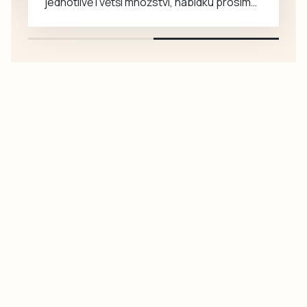
jednotlivě i větší množství, nabídku prosím
pouze na e-mail: svorpi@seznam.cz.