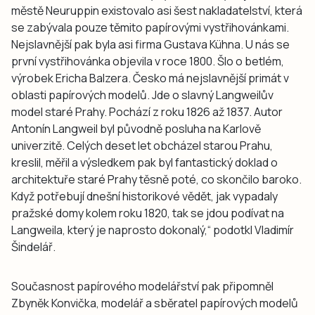
městě Neuruppin existovalo asi šest nakladatelství, která
se zabývala pouze těmito papírovými vystřihovánkami.
Nejslavnější pak byla asi firma Gustava Kühna. U nás se
první vystřihovánka objevila v roce 1800. Šlo o betlém,
výrobek Ericha Balzera. Česko má nejslavnější primát v
oblasti papírových modelů. Jde o slavný Langweilův
model staré Prahy. Pochází z roku 1826 až 1837. Autor
Antonín Langweil byl původně posluha na Karlově
univerzitě. Celých deset let obcházel starou Prahu,
kreslil, měřil a výsledkem pak byl fantastický doklad o
architektuře staré Prahy těsně poté, co skončilo baroko.
Když potřebují dnešní historikové vědět, jak vypadaly
pražské domy kolem roku 1820, tak se jdou podívat na
Langweila, který je naprosto dokonalý,“ podotkl Vladimír
Šindelář.
Současnost papírového modelářství pak připomněl
Zbyněk Konvička, modelář a sběratel papírových modelů