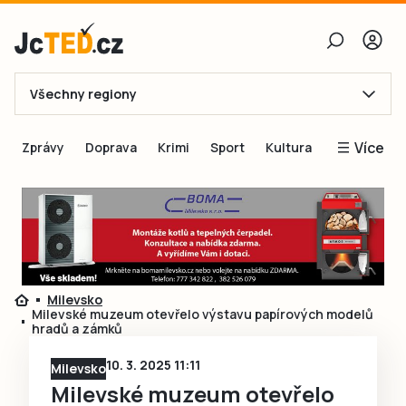
Všechny regiony
E-mail
Více
Zprávy
Doprava
Krimi
Sport
Kultura
Heslo
Blogy
Obnovit heslo
Inspirace
Čtenáři píší
Přihlásit se
Speciální přílohy
Milevsko
Přihlásit se přes Facebook
Inzerce
Milevské muzeum otevřelo výstavu papírových modelů
hradů a zámků
Ještě nemám účet, chci se
Registrovat
10. 3. 2025 11:11
Milevsko
Milevské muzeum otevřelo