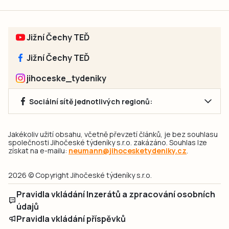
Jižní Čechy TEĎ
Jižní Čechy TEĎ
jihoceske_tydeniky
Sociální sítě jednotlivých regionů:
Jakékoliv užití obsahu, včetně převzetí článků, je bez souhlasu
společnosti Jihočeské týdeníky s.r.o. zakázáno. Souhlas lze
získat na e-mailu:
neumann@jihocesketydeniky.cz
.
2026 © Copyright Jihočeské týdeníky s.r.o.
Pravidla vkládání Inzerátů a zpracování osobních
údajů
Pravidla vkládání příspěvků