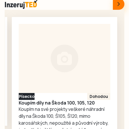
samotě u lesa v
Nařízení platí s
Obděnicích na
účinností od 8.
Petrovicku ze
srpna informovala
soboty 1. srpna.
tisková mluvčí
Ze stolku ve VIP
města Markéta
stánku, kam měli
Bučoková.
přístup jen hosté
a organizátoři,
zmizela návštěvní
kniha, do níž po
celý den
zapisovali své
vzkazy a kresby
účastníci pochodu
Písecko
Dohodou
i…
Koupím díly na Škoda 100, 105, 120
Koupím na své projekty veškeré náhradní
díly na Škoda 100, Š105, Š120, mimo
karosářských, nepoužité a původní výroby,