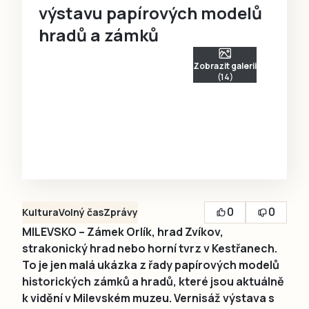
výstavu papírových modelů
hradů a zámků
Zobrazit galerii
(14)
0
0
Kultura
Volný čas
Zprávy
MILEVSKO – Zámek Orlík, hrad Zvíkov,
strakonický hrad nebo horní tvrz v Kestřanech.
To je jen malá ukázka z řady papírových modelů
historických zámků a hradů, které jsou aktuálně
k vidění v Milevském muzeu. Vernisáž výstava s