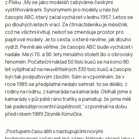
z Písku. „My se jako modeláři zabýváme českými
vystřihovánkami. Synonymem pro modely u nás byl
časopis ABC, který začal vycházet v lednu 1957. Letos se
po dlouhých letech vrací. Ze čtrnáctideníku je měsíčník,
což ne všichni kvitují, neboť se zmenšuje prostor pro
papírové modely. Je to cesta, o které nevíme, jak dlouho
vydrží. Pevně ale věříme, že časopis ABC bude vycházet i
nadále. Mezi 70. a 90. lety minulého století šlo o obrovský
fenomén. Počáteční náklad 50 tisíc kusů se na konci 80.
let vyšplhal až na neuvěřitelných 330 tisíc kusů a časopis
byl i tak podpultovým zbožím. Sám si vzpomínám, že v
roce 1985 se předplatné nedalo sehnat, to se dědilo, z
rodiny na rodinu, z kamaráda na kamaráda. Obíhali jsme s
kamarády v půl páté ráno trafiky a pamatuji, že jsme měli
tak padesátiprocentní úspěšnost,“ vzpomínal na dobu
před rokem 1989 Zbyněk Konvička.
„Postupem času děti s nastupujícími novými
technologiemi začaly mít jiné zájmy. Náklady, stejně jako u