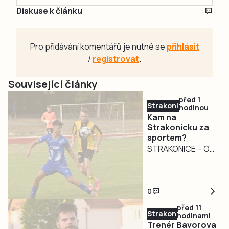
Diskuse k článku
Pro přidávání komentářů je nutné se
přihlásit
/
registrovat
.
Související články
před 1
Strakonicko
hodinou
Kam na
Strakonicku za
sportem?
STRAKONICE – O
druhém srpnovém
víkendu budou mít
sportovní fandové
0
na Strakonicku
před 11
zase z čeho
Strakonicko
hodinami
vybírat.
Trenér Bavorova