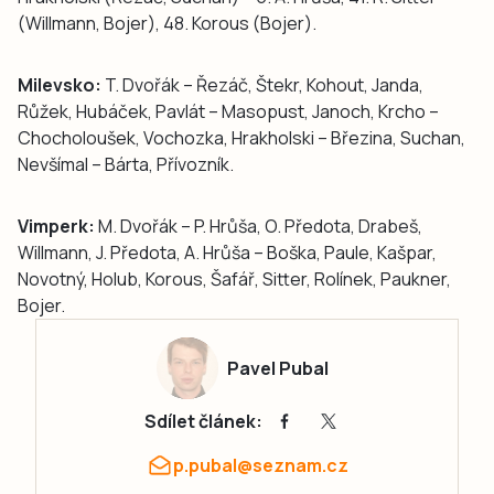
(Willmann, Bojer), 48. Korous (Bojer).
Milevsko:
T. Dvořák – Řezáč, Štekr, Kohout, Janda,
Růžek, Hubáček, Pavlát – Masopust, Janoch, Krcho –
Chocholoušek, Vochozka, Hrakholski – Březina, Suchan,
Nevšímal – Bárta, Přívozník.
Vimperk:
M. Dvořák – P. Hrůša, O. Předota, Drabeš,
Willmann, J. Předota, A. Hrůša – Boška, Paule, Kašpar,
Novotný, Holub, Korous, Šafář, Sitter, Rolínek, Paukner,
Bojer.
Pavel Pubal
Sdílet článek:
p.pubal@seznam.cz