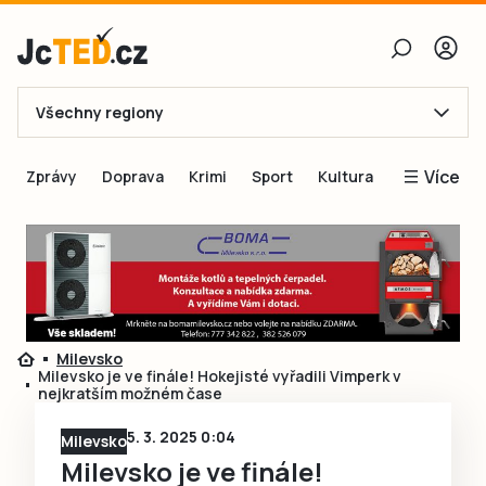
Všechny regiony
E-mail
Více
Zprávy
Doprava
Krimi
Sport
Kultura
Heslo
Blogy
Obnovit heslo
Inspirace
Čtenáři píší
Přihlásit se
Speciální přílohy
Milevsko
Přihlásit se přes Facebook
Inzerce
Milevsko je ve finále! Hokejisté vyřadili Vimperk v
nejkratším možném čase
Ještě nemám účet, chci se
Registrovat
5. 3. 2025 0:04
Milevsko
Milevsko je ve finále!