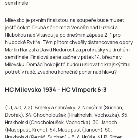
semifinále.
Milevsko je prvním finalistou, na soupeře bude muset
ještě čekat. Druhá série mezi Veselím nad Lužnicí a
Hlubokou nad Vltavou je po dnešním zápase 2–1 pro
hlubocké Rytíře. Těm přitom chyběly distancované opory
Martin Hanzal a David Nedorost za prohřešky ve druhém
semifinále. Finálová série začne v pátek 14. března v
Milevsku. Domácí hokejisté budou usilovat o krajský titul
potřetí v řadě, zvednou konečně pohár nad hlavu?
HC Milevsko 1934 – HC Vimperk 6:3
(1:1, 3:0, 2:2). Branky a nahrávky: 2. Nevšímal (Suchan,
Dvořák), 34. Chocholoušek (Hrakholski, Vochozka), 35.
Hrakholski (Chocholoušek, Vochozka), 36. Janoch
(Masopust, Krcho), 54. Masopust (Janoch), 60.
Hrakholski (Řezáč, Suchan) – 5. A. Hrůša, 41. R. Sitter