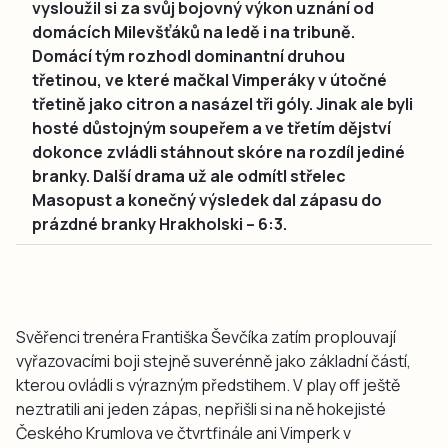
vysloužil si za svůj bojovný výkon uznání od
domácích Milevšťáků na ledě i na tribuně.
Domácí tým rozhodl dominantní druhou
třetinou, ve které mačkal Vimperáky v útočné
třetině jako citron a nasázel tři góly. Jinak ale byli
hosté důstojným soupeřem a ve třetím dějství
dokonce zvládli stáhnout skóre na rozdíl jediné
branky. Další drama už ale odmítl střelec
Masopust a konečný výsledek dal zápasu do
prázdné branky Hrakholski – 6:3.
Svěřenci trenéra Františka Ševčíka zatím proplouvají
vyřazovacími boji stejně suverénně jako základní částí,
kterou ovládli s výrazným předstihem. V play off ještě
neztratili ani jeden zápas, nepřišli si na ně hokejisté
Českého Krumlova ve čtvrtfinále ani Vimperk v