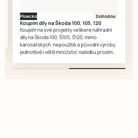
minutě zápasu.
Oba týmy
Písecko
Dohodou
nastoupily v
Koupím díly na Škoda 100, 105, 120
kombinovaných
Koupím na své projekty veškeré náhradní
sestavách,
díly na Škoda 100, Š105, Š120, mimo
protože Tábor
karosářských, nepoužité a původní výroby,
včera sehrál…
jednotlivě i větší množství, nabídku prosím
pouze na e-mail: svorpi@seznam.cz.