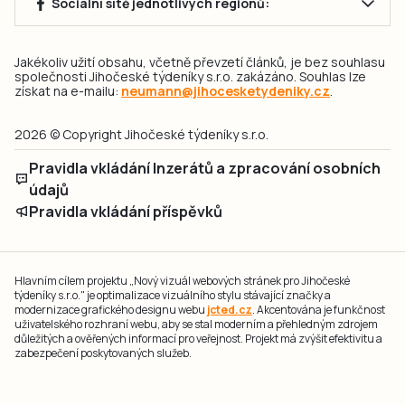
Sociální sítě jednotlivých regionů:
Jakékoliv užití obsahu, včetně převzetí článků, je bez souhlasu
společnosti Jihočeské týdeníky s.r.o. zakázáno. Souhlas lze
získat na e-mailu:
neumann@jihocesketydeniky.cz
.
2026 © Copyright Jihočeské týdeníky s.r.o.
Pravidla vkládání Inzerátů a zpracování osobních
údajů
Pravidla vkládání příspěvků
Hlavním cílem projektu „Nový vizuál webových stránek pro Jihočeské
týdeníky s.r.o." je optimalizace vizuálního stylu stávající značky a
modernizace grafického designu webu
jcted.cz
. Akcentována je funkčnost
uživatelského rozhraní webu, aby se stal moderním a přehledným zdrojem
důležitých a ověřených informací pro veřejnost. Projekt má zvýšit efektivitu a
zabezpečení poskytovaných služeb.
Projekt byl spolufinancován Evropskou unií z nástroje NextGenerationEU.