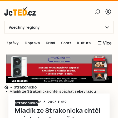
Všechny regiony
E-mail
Více
Zprávy
Doprava
Krimi
Sport
Kultura
Heslo
Blogy
Obnovit heslo
Inspirace
Čtenáři píší
Přihlásit se
Speciální přílohy
Strakonicko
Přihlásit se přes Facebook
Inzerce
Mladík ze Strakonicka chtěl spáchat sebevraždu
Ještě nemám účet, chci se
Registrovat
18. 3. 2025 11:22
Strakonicko
Mladík ze Strakonicka chtěl