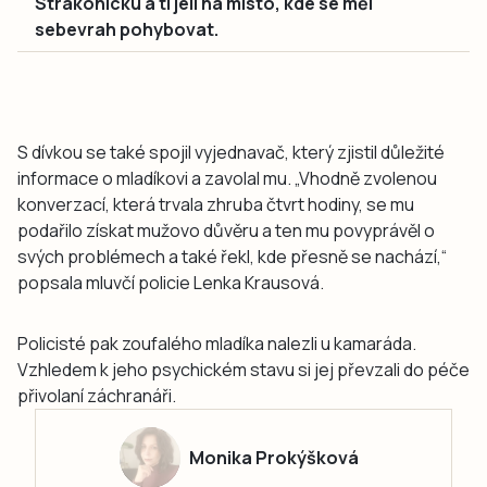
Strakonicku a ti jeli na místo, kde se měl
sebevrah pohybovat.
S dívkou se také spojil vyjednavač, který zjistil důležité
informace o mladíkovi a zavolal mu. „Vhodně zvolenou
konverzací, která trvala zhruba čtvrt hodiny, se mu
podařilo získat mužovo důvěru a ten mu povyprávěl o
svých problémech a také řekl, kde přesně se nachází,“
popsala mluvčí policie Lenka Krausová.
Policisté pak zoufalého mladíka nalezli u kamaráda.
Vzhledem k jeho psychickém stavu si jej převzali do péče
přivolaní záchranáři.
Monika Prokýšková