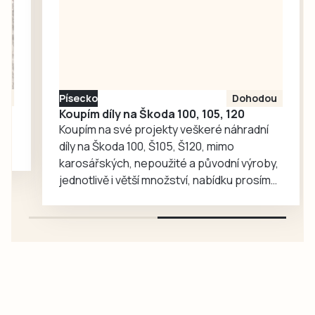
Jesličky Milísek.
Děti přinášejí do
života seniorů
radost, ti jim na
oplátku vyprávějí
zajímavé příběhy.
Písecko
Dohodou
Koupím díly na Škoda 100, 105, 120
Koupím na své projekty veškeré náhradní
díly na Škoda 100, Š105, Š120, mimo
karosářských, nepoužité a původní výroby,
jednotlivě i větší množství, nabídku prosím
pouze na e-mail: svorpi@seznam.cz.