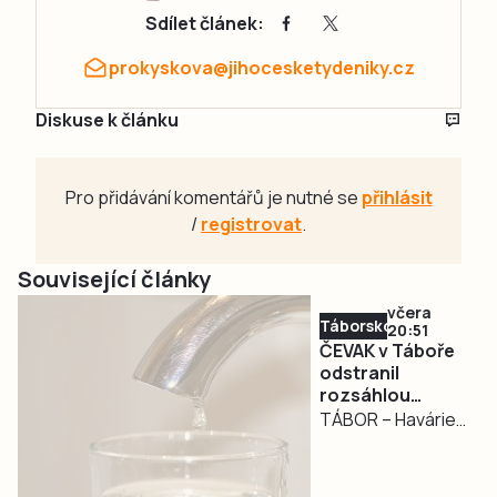
Sdílet článek:
prokyskova@jihocesketydeniky.cz
Diskuse k článku
Pro přidávání komentářů je nutné se
přihlásit
/
registrovat
.
Související články
včera
Táborsko
20:51
ČEVAK v Táboře
odstranil
rozsáhlou
havárii a v půl
TÁBOR – Havárie
osmé spustil
vodovodu, po
vodu
které se dnes