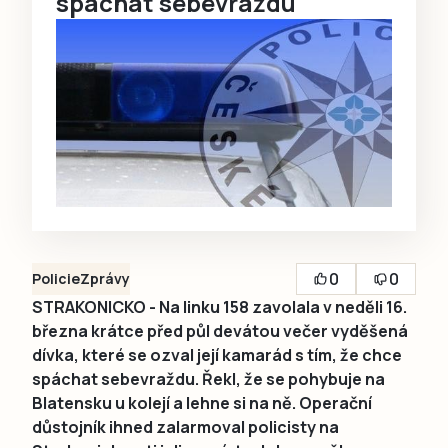
spáchat sebevraždu
0
0
Policie
Zprávy
STRAKONICKO - Na linku 158 zavolala v neděli 16.
března krátce před půl devátou večer vyděšená
dívka, které se ozval její kamarád s tím, že chce
spáchat sebevraždu. Řekl, že se pohybuje na
Blatensku u kolejí a lehne si na ně. Operační
důstojník ihned zalarmoval policisty na