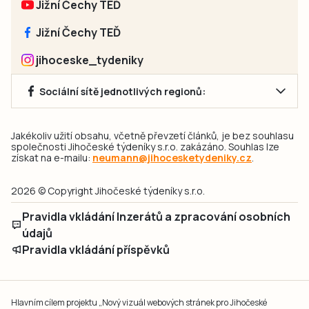
Jižní Čechy TEĎ
Jižní Čechy TEĎ
jihoceske_tydeniky
Sociální sítě jednotlivých regionů:
Jakékoliv užití obsahu, včetně převzetí článků, je bez souhlasu
společnosti Jihočeské týdeníky s.r.o. zakázáno. Souhlas lze
získat na e-mailu:
neumann@jihocesketydeniky.cz
.
2026 © Copyright Jihočeské týdeníky s.r.o.
Pravidla vkládání Inzerátů a zpracování osobních
údajů
Pravidla vkládání příspěvků
Hlavním cílem projektu „Nový vizuál webových stránek pro Jihočeské