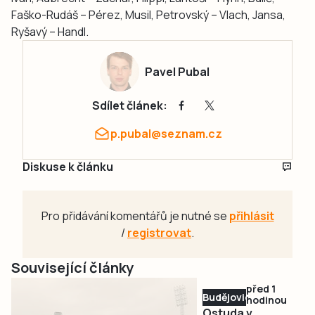
Faško-Rudáš – Pérez, Musil, Petrovský – Vlach, Jansa,
Ryšavý – Handl.
Pavel Pubal
Sdílet článek:
p.pubal@seznam.cz
Diskuse k článku
Pro přidávání komentářů je nutné se
přihlásit
/
registrovat
.
Související články
před 1
Budějovicko
hodinou
Ostuda v