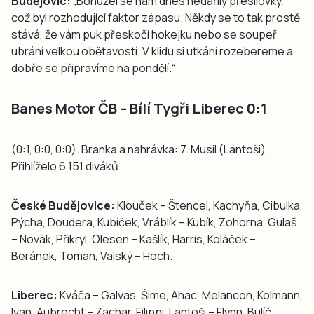
Budějovic:
„Bohužel se nám dnes nedařily přesilovky,
což byl rozhodující faktor zápasu. Někdy se to tak prostě
stává, že vám puk přeskočí hokejku nebo se soupeř
ubrání velkou obětavostí. V klidu si utkání rozebereme a
dobře se připravíme na pondělí.“
Banes Motor ČB – Bílí Tygři Liberec 0:1
(0:1, 0:0, 0:0). Branka a nahrávka: 7. Musil (Lantoši).
Přihlíželo 6 151 diváků.
České Budějovice:
Klouček – Štencel, Kachyňa, Cibulka,
Pýcha, Doudera, Kubíček, Vráblík – Kubík, Zohorna, Gulaš
– Novák, Přikryl, Olesen – Kašlík, Harris, Koláček –
Beránek, Toman, Valský – Hoch.
Liberec:
Kváča – Galvas, Šime, Ahac, Melancon, Kolmann,
Ivan, Aubrecht – Zachar, Filippi, Lantoši – Flynn, Bulíč,