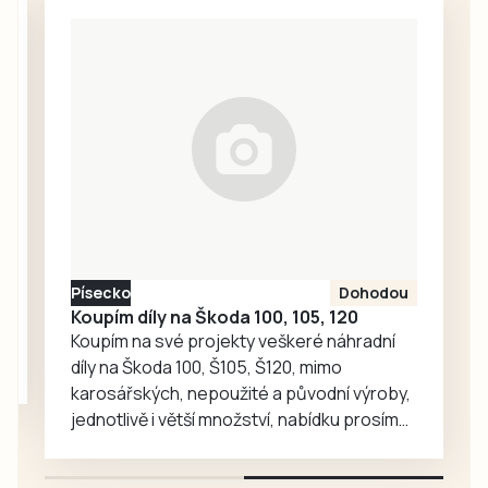
nejlepší terénní
pojede cyklistický
triatlonisty světa,
závod Galaxy
tak stovky
CykloŠvec
amatérů a
kritérium Hradiště
sportovních
2026. Příprava…
nadšenců v rámci
závodu XTERRA
Czech 2026. Vše
vypukne v pátek 7.
srpna na Velkém
náměstí v
Písecko
Dohodou
Prachaticích.
Koupím díly na Škoda 100, 105, 120
Koupím na své projekty veškeré náhradní
díly na Škoda 100, Š105, Š120, mimo
karosářských, nepoužité a původní výroby,
jednotlivě i větší množství, nabídku prosím
pouze na e-mail: svorpi@seznam.cz.