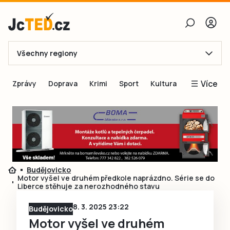
Všechny regiony
E-mail
Více
Zprávy
Doprava
Krimi
Sport
Kultura
Heslo
Blogy
Obnovit heslo
Inspirace
Čtenáři píší
Přihlásit se
Speciální přílohy
Budějovicko
Přihlásit se přes Facebook
Inzerce
Motor vyšel ve druhém předkole naprázdno. Série se do
Liberce stěhuje za nerozhodného stavu
Ještě nemám účet, chci se
Registrovat
8. 3. 2025 23:22
Budějovicko
Motor vyšel ve druhém