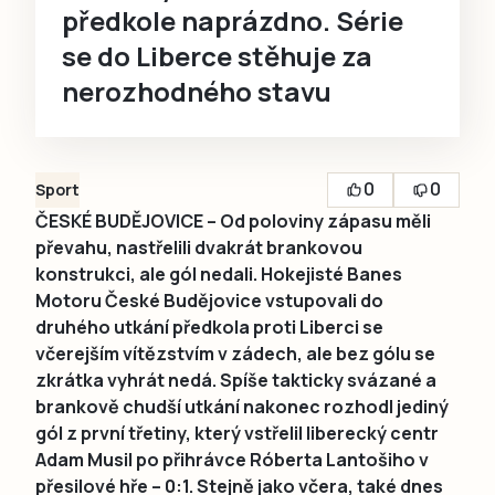
předkole naprázdno. Série
se do Liberce stěhuje za
nerozhodného stavu
0
0
Sport
ČESKÉ BUDĚJOVICE – Od poloviny zápasu měli
převahu, nastřelili dvakrát brankovou
konstrukci, ale gól nedali. Hokejisté Banes
Motoru České Budějovice vstupovali do
druhého utkání předkola proti Liberci se
včerejším vítězstvím v zádech, ale bez gólu se
zkrátka vyhrát nedá. Spíše takticky svázané a
brankově chudší utkání nakonec rozhodl jediný
gól z první třetiny, který vstřelil liberecký centr
Adam Musil po přihrávce Róberta Lantošiho v
přesilové hře – 0:1. Stejně jako včera, také dnes