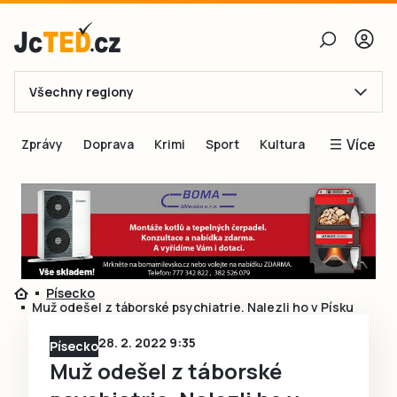
Všechny regiony
E-mail
Více
Zprávy
Doprava
Krimi
Sport
Kultura
Heslo
Blogy
Obnovit heslo
Inspirace
Čtenáři píší
Přihlásit se
Speciální přílohy
Písecko
Přihlásit se přes Facebook
Inzerce
Muž odešel z táborské psychiatrie. Nalezli ho v Písku
Ještě nemám účet, chci se
Registrovat
28. 2. 2022 9:35
Písecko
Muž odešel z táborské