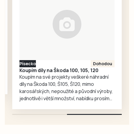
této sezoně zde
předminulý týden
vydala Krajská
hygienická stanice
Jihočeského kraje
dočasný zákaz
koupání a zákaz
stále platí i po
aktuálních
Písecko
Dohodou
rozborech. Kvalita
Koupím díly na Škoda 100, 105, 120
vody ve všech…
Koupím na své projekty veškeré náhradní
díly na Škoda 100, Š105, Š120, mimo
karosářských, nepoužité a původní výroby,
jednotlivě i větší množství, nabídku prosím
pouze na e-mail: svorpi@seznam.cz.