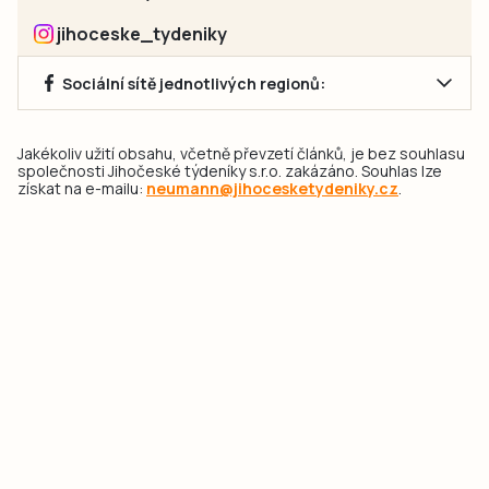
jihoceske_tydeniky
Sociální sítě jednotlivých regionů:
Jakékoliv užití obsahu, včetně převzetí článků, je bez souhlasu
společnosti Jihočeské týdeníky s.r.o. zakázáno. Souhlas lze
získat na e-mailu:
neumann@jihocesketydeniky.cz
.
2026 © Copyright Jihočeské týdeníky s.r.o.
Pravidla vkládání Inzerátů a zpracování osobních
údajů
Pravidla vkládání příspěvků
Hlavním cílem projektu „Nový vizuál webových stránek pro Jihočeské
týdeníky s.r.o." je optimalizace vizuálního stylu stávající značky a
modernizace grafického designu webu
jcted.cz
. Akcentována je funkčnost
uživatelského rozhraní webu, aby se stal moderním a přehledným zdrojem
důležitých a ověřených informací pro veřejnost. Projekt má zvýšit efektivitu a