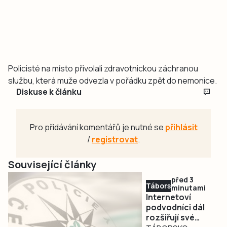
Policisté na místo přivolali zdravotnickou záchranou
službu, která muže odvezla v pořádku zpět do nemonice.
Diskuse k článku
Pro přidávání komentářů je nutné se
přihlásit
/
registrovat
.
Související články
před 3
Táborsko
minutami
Internetoví
podvodníci dál
rozšiřují své