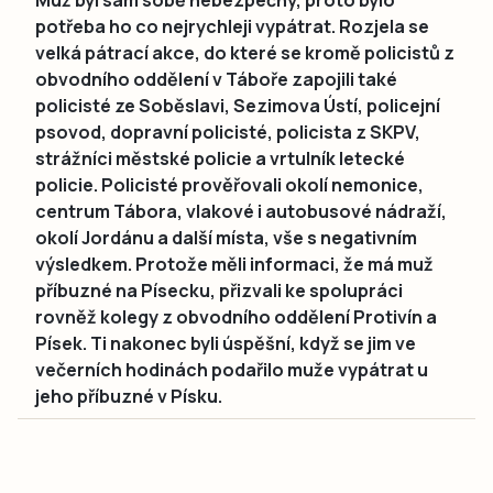
potřeba ho co nejrychleji vypátrat. Rozjela se
velká pátrací akce, do které se kromě policistů z
obvodního oddělení v Táboře zapojili také
policisté ze Soběslavi, Sezimova Ústí, policejní
psovod, dopravní policisté, policista z SKPV,
strážníci městské policie a vrtulník letecké
policie. Policisté prověřovali okolí nemonice,
centrum Tábora, vlakové i autobusové nádraží,
okolí Jordánu a další místa, vše s negativním
výsledkem. Protože měli informaci, že má muž
příbuzné na Písecku, přizvali ke spolupráci
rovněž kolegy z obvodního oddělení Protivín a
Písek. Ti nakonec byli úspěšní, když se jim ve
večerních hodinách podařilo muže vypátrat u
jeho příbuzné v Písku.