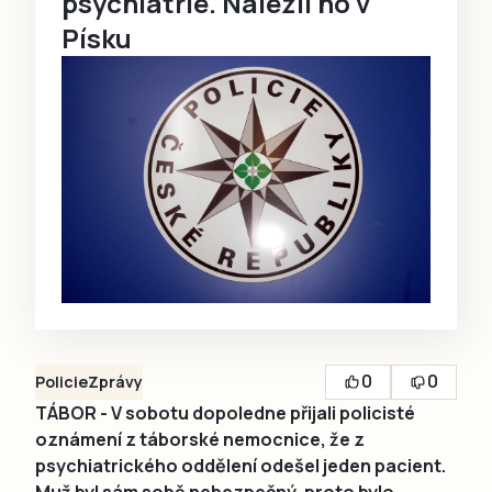
psychiatrie. Nalezli ho v
Písku
0
0
Policie
Zprávy
TÁBOR - V sobotu dopoledne přijali policisté
oznámení z táborské nemocnice, že z
psychiatrického oddělení odešel jeden pacient.
Muž byl sám sobě nebezpečný, proto bylo