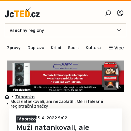
Všechny regiony
E-mail
Více
Zprávy
Doprava
Krimi
Sport
Kultura
Heslo
Blogy
Obnovit heslo
Inspirace
Čtenáři píší
Přihlásit se
Speciální přílohy
Táborsko
Přihlásit se přes Facebook
Inzerce
Muži natankovali, ale nezaplatili. Měli i falešné
registrační značky
Ještě nemám účet, chci se
Registrovat
13. 4. 2022 9:02
Táborsko
Muži natankovali, ale