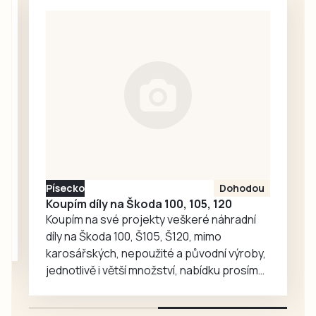
otevřeny nové
vzkazy a kresby
fotbalové kabiny,
účastníci pochodu
které budou
i…
sloužit místním
fotbalistům i
dalším
sportovcům.
Písecko
Dohodou
Koupím díly na Škoda 100, 105, 120
Koupím na své projekty veškeré náhradní
díly na Škoda 100, Š105, Š120, mimo
karosářských, nepoužité a původní výroby,
jednotlivě i větší množství, nabídku prosím
pouze na e-mail: svorpi@seznam.cz.