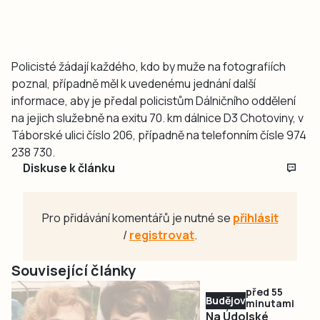
Policisté žádají každého, kdo by muže na fotografiích
poznal, případně měl k uvedenému jednání další
informace, aby je předal policistům Dálničního oddělení
na jejich služebně na exitu 70. km dálnice D3 Chotoviny, v
Táborské ulici číslo 206, případně na telefonním čísle 974
238 730.
Diskuse k článku
Pro přidávání komentářů je nutné se
přihlásit
/
registrovat
.
Související články
před 55
Budějovicko
minutami
Na Údolské