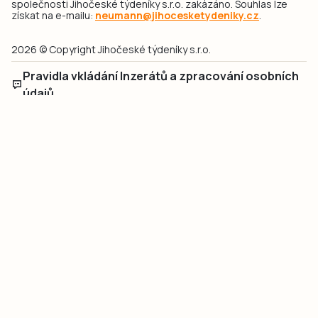
společnosti Jihočeské týdeníky s.r.o. zakázáno. Souhlas lze
získat na e-mailu:
neumann@jihocesketydeniky.cz
.
2026 © Copyright Jihočeské týdeníky s.r.o.
Pravidla vkládání Inzerátů a zpracování osobních
údajů
Pravidla vkládání příspěvků
Hlavním cílem projektu „Nový vizuál webových stránek pro Jihočeské
týdeníky s.r.o." je optimalizace vizuálního stylu stávající značky a
modernizace grafického designu webu
jcted.cz
. Akcentována je funkčnost
uživatelského rozhraní webu, aby se stal moderním a přehledným zdrojem
důležitých a ověřených informací pro veřejnost. Projekt má zvýšit efektivitu a
zabezpečení poskytovaných služeb.
Projekt byl spolufinancován Evropskou unií z nástroje NextGenerationEU.