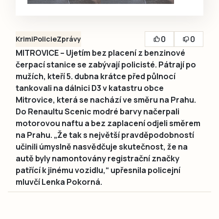
0
0
Krimi
Policie
Zprávy
MITROVICE – Ujetím bez placení z benzinové
čerpací stanice se zabývají policisté. Pátrají po
mužích, kteří 5. dubna krátce před půlnocí
tankovali na dálnici D3 v katastru obce
Mitrovice, která se nachází ve směru na Prahu.
Do Renaultu Scenic modré barvy načerpali
motorovou naftu a bez zaplacení odjeli směrem
na Prahu. „Že tak s největší pravděpodobností
učinili úmyslně nasvědčuje skutečnost, že na
autě byly namontovány registrační značky
patřící k jinému vozidlu,“ upřesnila policejní
mluvčí Lenka Pokorná.